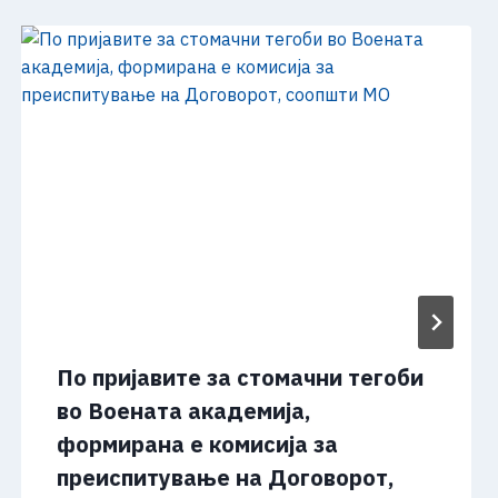
По пријавите за стомачни тегоби
во Воената академија,
формирана e комисија за
преиспитување на Договорот,