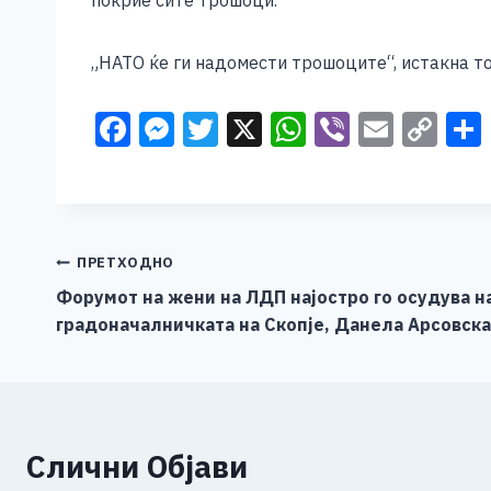
покрие сите трошоци.
„НАТО ќе ги надомести трошоците“, истакна то
F
M
T
X
W
Vi
E
C
a
e
wi
h
b
m
o
c
ss
tt
at
er
ai
p
e
e
er
s
l
y
b
n
A
Li
Навигација
ПРЕТХОДНО
o
g
p
n
Форумот на жени на ЛДП најостро го осудува н
на
градоначалничката на Скопје, Данела Арсовска
o
er
p
k
напис
k
Слични Објави