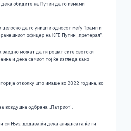
а дека обидите на Путин да го измами
 целосно да го уништи односот меѓу Трамп и
поранешниот офицер на КГБ Путин „претерал“.
ка заедно можат да ги решат сите светски
аина и дека самиот тој ќе изгледа како
иторија отколку што имаше во 2022 година, во
 за воздушна одбрана „Патриот“.
и-си Њуз, додавајќи дека алијансата ќе ги