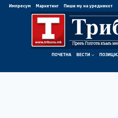
Skip
Импресум
Маркетинг
Пиши му на уредникот
to
content
ПОЧЕТНА
ВЕСТИ
ПОЗИЦИ