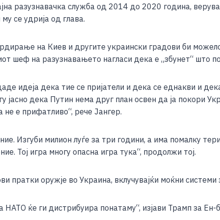
тајна разузнавачка служба од 2014 до 2020 година, верув
му се удрија од глава.
рдирање на Киев и другите украински градови би можело
ниот шеф на разузнавањето нагласи дека е „збунет“ што 
даде идеја дека тие се пријатели и дека се еднакви и де
у јасно дека Путин нема друг план освен да ја покори Укр
 не е прифатливо“, рече Јангер.
ие. Изгуби милион луѓе за три години, а има помалку тер
ие. Тој игра многу опасна игра тука“, продолжи тој.
ви пратки оружје во Украина, вклучувајќи моќни системи
а НАТО ќе ги дистрибуира понатаму“, изјави Трамп за Ен-б