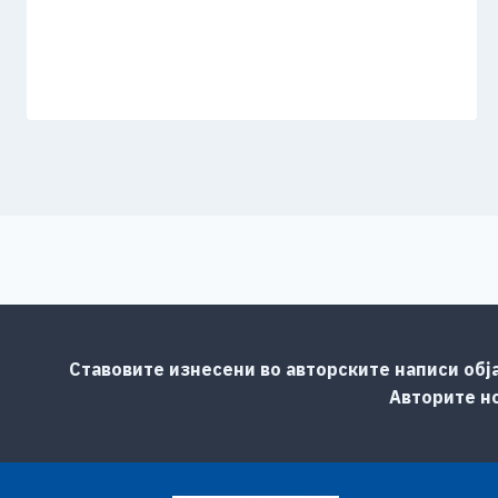
Ставовите изнесени во авторските написи обј
Авторите но