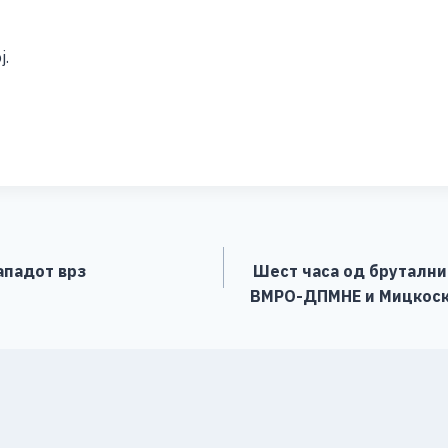
ј.
S
h
ar
e
ападот врз
Шест часа од бруталнио
ВМРО-ДПМНЕ и Мицкоски