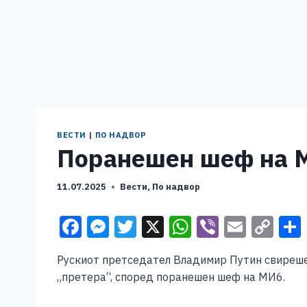
ВЕСТИ
|
ПО НАДВОР
Поранешен шеф на М
11.07.2025
Вести
,
По надвор
F
M
T
X
W
Vi
E
C
a
e
wi
h
b
m
o
Рускиот претседател Владимир Путин свиреше 
c
ss
tt
at
er
ai
p
„претера“, според поранешен шеф на МИ6.
e
e
er
s
l
y