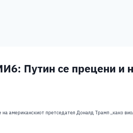
И6: Путин се прецени и 
S
h
на американскиот претседател Доналд Трамп „како виолин
ar
e