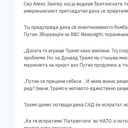
b
n
A
Li
Сер Алекс Јангер, кој ја водеше британската 
o
g
p
n
американскиот претседател дека се пријатели 
o
er
p
k
Тој предупреди дека сè поинтензивното бомба
k
Путин. Зборувајќи за BBC Newsnight, поранеш
„Досега го играше Трамп како виолина. Тој соз
проблеми. Но, на Доналд Трамп му станува мног
марионета на крајот ако Путин продолжи, а тоа
„Путин се прецени себеси… И нема воено решен
ред? Значи, Трамп е неговото единствено решен
Трамп денес потврди дека САД ќе испратат но
„Ќе ги испратиме ‘Патриотите’ во НАТО, а пото