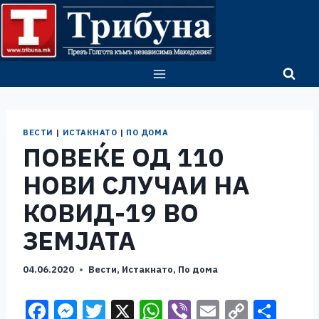
Skip
to
content
ВЕСТИ
|
ИСТАКНАТО
|
ПО ДОМА
ПОВЕЌЕ ОД 110
НОВИ СЛУЧАИ НА
КОВИД-19 ВО
ЗЕМЈАТА
04.06.2020
Вести
,
Истакнато
,
По дома
F
M
T
X
W
Vi
E
C
S