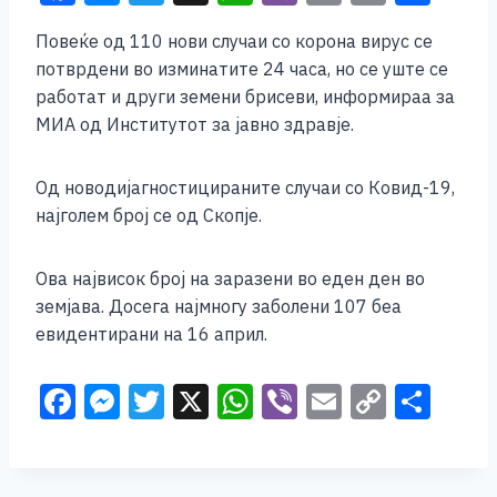
a
e
wi
h
b
m
o
h
Повеќе од 110 нови случаи со корона вирус се
c
ss
tt
at
er
ai
p
ar
потврдени во изминатите 24 часа, но се уште се
e
e
er
s
l
y
e
работат и други земени брисеви, информираа за
b
n
A
Li
МИА од Институтот за јавно здравје.
o
g
p
n
Од новодијагностицираните случаи со Ковид-19,
o
er
p
k
најголем број се од Скопје.
k
Ова највисок број на заразени во еден ден во
земјава. Досега најмногу заболени 107 беа
евидентирани на 16 април.
F
M
T
X
W
Vi
E
C
S
a
e
wi
h
b
m
o
h
c
ss
tt
at
er
ai
p
ar