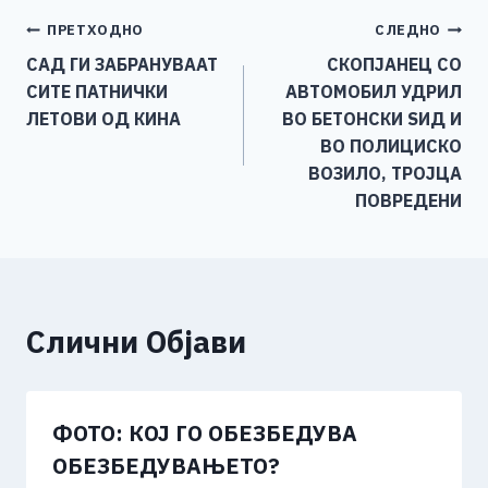
e
e
er
s
l
y
e
Навигација
ПРЕТХОДНО
СЛЕДНО
b
n
A
Li
САД ГИ ЗАБРАНУВААТ
СКОПЈАНЕЦ СО
o
g
p
n
на
СИТЕ ПАТНИЧКИ
АВТОМОБИЛ УДРИЛ
o
er
p
k
напис
ЛЕТОВИ ОД КИНА
ВО БЕТОНСКИ ЅИД И
k
ВО ПОЛИЦИСКО
ВОЗИЛО, ТРОЈЦА
ПОВРЕДЕНИ
Слични Објави
ФОТО: КОЈ ГО ОБЕЗБЕДУВА
ОБЕЗБЕДУВАЊЕТО?