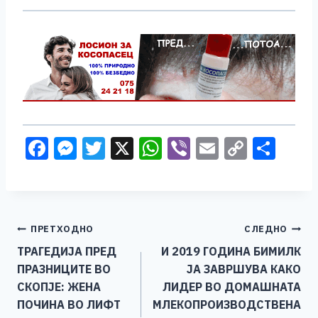
F
M
T
X
W
Vi
E
C
S
a
e
wi
h
b
m
o
h
c
ss
tt
at
er
ai
p
ar
e
e
er
s
l
y
e
Навигација
ПРЕТХОДНО
СЛЕДНО
b
n
A
Li
ТРАГЕДИЈА ПРЕД
И 2019 ГОДИНА БИМИЛК
o
g
p
n
на
ПРАЗНИЦИТЕ ВО
ЈА ЗАВРШУВА КАКО
o
er
p
k
напис
СКОПЈЕ: ЖЕНА
ЛИДЕР ВО ДОМАШНАТА
k
ПОЧИНА ВО ЛИФТ
МЛЕКОПРОИЗВОДСТВЕНА