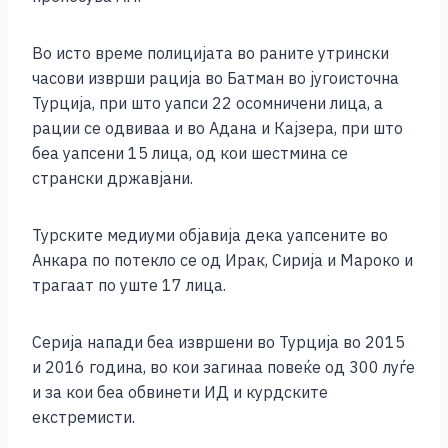
Во исто време полицијата во раните утрински
часови изврши рација во Бaтмaн во југоисточна
Турција, при што уапси 22 осомничени лица, а
рации се одвиваа и во Адана и Кајзера, при што
беа уапсени 15 лица, од кои шестмина се
странски државјани.
Турските медиуми објавија дека уапсенитe во
Анкара по потекло се од Ирак, Сирија и Мароко и
трагаат по уште 17 лица.
Серија напади беа извршени во Турција во 2015
и 2016 година, во кои загинаа повеќе од 300 луѓе
и за кои беа обвинети ИД и курдските
екстремисти.