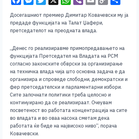
F
M
T
X
W
Vi
E
C
S
a
e
wi
h
b
m
o
h
Досегашниот премиер Димитар Ковачевски му ја
c
ss
tt
at
er
ai
p
ar
предаде функцијата на Талат Џафери,
e
e
er
s
l
y
e
претседателот на преодната влада.
b
n
A
Li
o
g
p
n
„Денес го реализиравме примопредавањето на
функцијата Претседател на Владата на РСМ
o
er
p
k
согласно законските обврски за организирање
k
на техничка влада чија што основна задача е да
организира и спроведе слободни, демократски и
фер претседателски и парламентарни избори.
Сите започнати политики треба целосно и
континуирано да се реализираат. Очеувам
посветеност во работата концентрација на сите
во владата и во оваа насока сметам дека
работата ќе биде на највисоко ниво“, порача
Ковачевски.