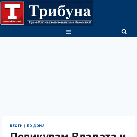
Skip
to
content
ВЕСТИ
|
ПО ДОМА
Повикувам Владата и