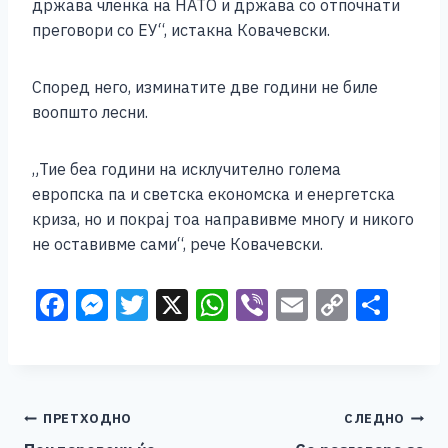
држава членка на НАТО и држава со отпочнати
преговори со ЕУ“, истакна Ковачевски.
Според него, изминатите две години не биле
воопшто лесни.
„Тие беа години на исклучително голема
европска па и светска економска и енергетска
криза, но и покрај тоа направивме многу и никого
не оставивме сами“, рече Ковачевски.
F
M
T
X
W
Vi
E
C
S
a
e
wi
h
b
m
o
h
c
ss
tt
at
er
ai
p
ar
e
e
er
s
l
y
e
Навигација
ПРЕТХОДНО
СЛЕДНО
b
n
A
Li