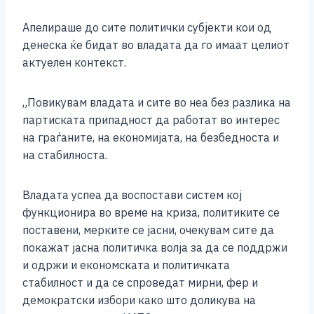
Апелираше до сите политички субјекти кои од
денеска ќе бидат во владата да го имаат целиот
актуелен контекст.
„Повикувам владата и сите во неа без разлика на
партиската припадност да работат во интерес
на граѓаните, на економијата, на безбедноста и
на стабилноста.
Владата успеа да воспостави систем кој
функционира во време на криза, политиките се
поставени, мерките се јасни, очекувам сите да
покажат јасна политичка волја за да се поддржи
и одржи и економската и политичката
стабилност и да се спроведат мирни, фер и
демократски избори како што доликува на