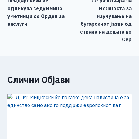
Пендаровски ќе
Се разговара за
o
g
p
n
на
одликува седуммина
можноста за
o
er
p
k
напис
уметници со Орден за
изучување на
k
заслуги
бугарскиот јазик од
страна на децата во
Сер
Слични Објави