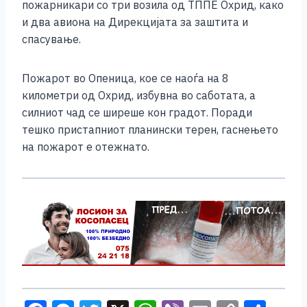
пожарникари со три возила од ТППЕ Охрид, како
и два авиона на Дирекцијата за заштита и
спасување.
Пожарот во Опеница, кое се наоѓа на 8
километри од Охрид, избувна во саботата, а
силниот чад се ширеше кон градот. Поради
тешко пристапниот планински терен, гаснењето
на пожарот е отежнато.