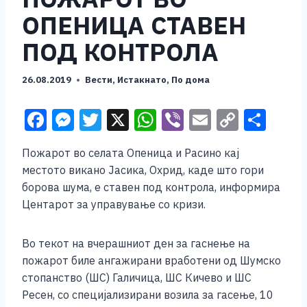
ОПЕНИЦА СТАВЕН
ПОД КОНТРОЛА
26.08.2019
Вести
,
Истакнато
,
По дома
F
M
T
X
W
Vi
E
C
S
a
e
wi
h
b
m
o
h
Пожарот во селата Опеница и Расино кај
c
ss
tt
at
er
ai
p
ar
местото викано Јасика, Охрид, каде што гори
e
e
er
s
l
y
e
борова шума, е ставен под контрола, информира
b
n
A
Li
Центарот за управување со кризи.
o
g
p
n
Во текот на вчерашниот ден за гаснење на
o
er
p
k
пожарот биле ангажирани вработени од Шумско
k
стопанство (ШС) Галичица, ШС Кичево и ШС
Ресен, со специјализирани возила за гасење, 10