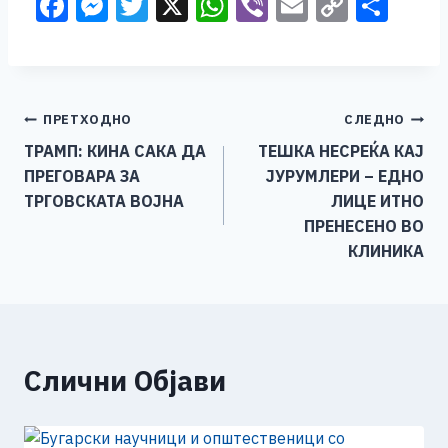
F
M
T
X
W
Vi
E
C
S
a
e
wi
h
b
m
o
h
c
ss
tt
at
er
ai
p
ar
e
e
er
s
l
y
e
Навигација
ПРЕТХОДНО
СЛЕДНО
b
n
A
Li
ТРАМП: КИНА САКА ДА
ТЕШКА НЕСРЕЌА КАЈ
o
g
p
n
на
ПРЕГОВАРА ЗА
ЈУРУМЛЕРИ – ЕДНО
o
er
p
k
напис
ТРГОВСКАТА ВОЈНА
ЛИЦЕ ИТНО
k
ПРЕНЕСЕНО ВО
КЛИНИКА
Слични Објави