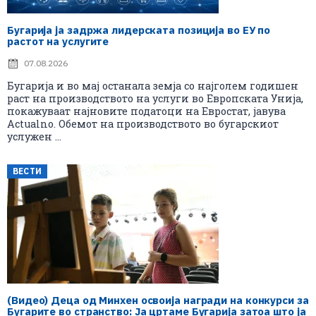
Бугарија ја задржа лидерската позиција во ЕУ по
растот на услугите
07.08.2026
Бугарија и во мај останала земја со најголем годишен
раст на производството на услуги во Европската Унија,
покажуваат најновите податоци на Евростат, јавува
Actualno. Обемот на производството во бугарскиот
услужен ...
ВЕСТИ
(Видео) Деца од Минхен освоија награди на конкурси за
Бугарите во странство: Ја цртаме Бугарија затоа што ја