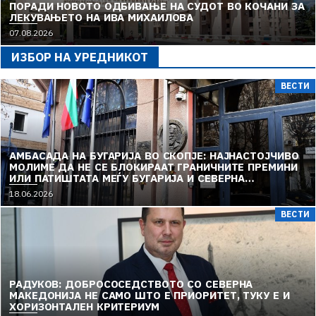
ПОРАДИ НОВОТО ОДБИВАЊЕ НА СУДОТ ВО КОЧАНИ ЗА
ЛЕКУВАЊЕТО НА ИВА МИХАИЛОВА
07.08.2026
ИЗБОР НА УРЕДНИКОТ
ВЕСТИ
АМБАСАДА НА БУГАРИЈА ВО СКОПЈЕ: НАЈНАСТОЈЧИВО
МОЛИМЕ ДА НЕ СЕ БЛОКИРААТ ГРАНИЧНИТЕ ПРЕМИНИ
ИЛИ ПАТИШТАТА МЕЃУ БУГАРИЈА И СЕВЕРНА
МАКЕДОНИЈА
18.06.2026
ВЕСТИ
РАДУКОВ: ДОБРОСОСЕДСТВОТО СО СЕВЕРНА
МАКЕДОНИЈА НЕ САМО ШТО Е ПРИОРИТЕТ, ТУКУ Е И
ХОРИЗОНТАЛЕН КРИТЕРИУМ