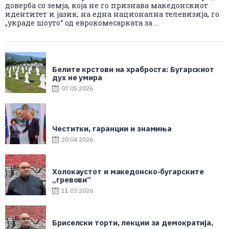
доверба со земја, која не го признава македонскиот
идентитет и јазик, на една национална телевизија, го
„украде шоуто“ од еврокомесарката за ...
Белите крстови на храброста: Бугарскиот
дух не умира
07.05.2026
Честитки, гаранции и знамиња
20.04.2026
Холокаустот и македонско-бугарските
„гревови“
11.03.2026
Бриселски торти, лекции за демократија,