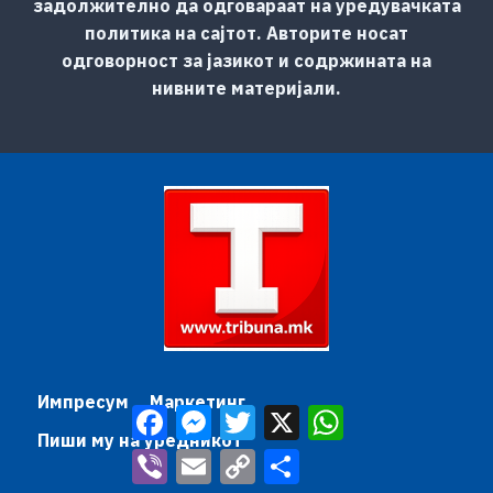
задолжително да одговараат на уредувачката
политика на сајтот. Авторите носат
одговорност за јазикот и содржината на
нивните материјали.
Импресум
Маркетинг
Facebook
Messenger
Twitter
X
WhatsApp
Пиши му на уредникот
Viber
Email
Copy
Share
Link