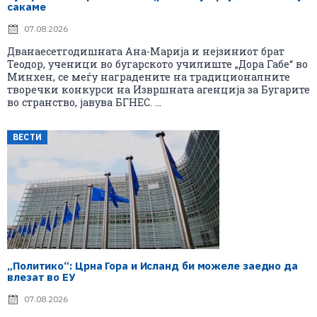
сакаме
07.08.2026
Дванаесетгодишната Ана-Марија и нејзиниот брат
Теодор, ученици во бугарското училиште „Дора Габе“ во
Минхен, се меѓу наградените на традиционалните
творечки конкурси на Извршната агенција за Бугарите
во странство, јавува БГНЕС. ...
ВЕСТИ
„Политико“: Црна Гора и Исланд би можеле заедно да
влезат во ЕУ
07.08.2026