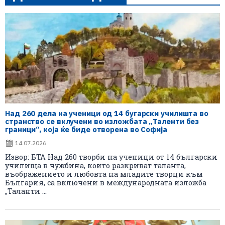
Над 260 дела на ученици од 14 бугарски училишта во
странство се вклучени во изложбата „Таленти без
граници“, која ќе биде отворена во Софија
14.07.2026
Извор: БТА Над 260 творби на ученици от 14 български
училища в чужбина, които разкриват таланта,
въображението и любовта на младите творци към
България, са включени в международната изложба
„Таланти ...