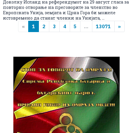
Доколку Исланд на референдумот на 29 август гласа за
повторно отворање на преговорите за членство во
Европската Унија, земјата и Црна Гора би можеле
истовремено да станат членки на Унијата, ...
«
1
2
3
4
5
...
13071
»