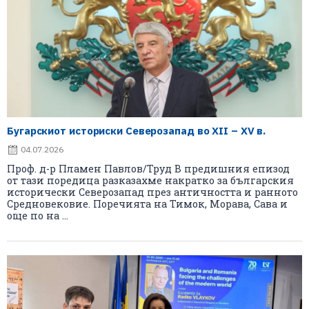
Бугарскиот историски Северозапад во XII – XV в.
04.07.2026
Проф. д-р Пламен Павлов/Труд В предишния епизод
от тази поредица разказахме накратко за българския
исторически Северозапад през античността и ранното
Средновековие. Поречията на Тимок, Морава, Сава и
още по на ...