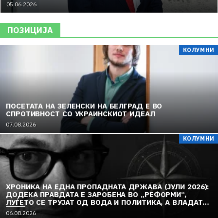
05.06.2026
ПОЗИЦИЈА
КОЛУМНИ
ПОСЕТАТА НА ЗЕЛЕНСКИ НА БЕЛГРАД Е ВО
СПРОТИВНОСТ СО УКРАИНСКИОТ ИДЕАЛ
07.08.2026
КОЛУМНИ
ХРОНИКА НА ЕДНА ПРОПАДНАТА ДРЖАВА (ЈУЛИ 2026):
ДОДЕКА ПРАВДАТА Е ЗАРОБЕНА ВО „РЕФОРМИ“,
ЛУЃЕТО СЕ ТРУЈАТ ОД ВОДА И ПОЛИТИКА, А ВЛАДАТА
И ОПОЗИЦИЈАТА СЕ „РЕКОНСТРУИРААТ“ – ЗЕМЈАТА
06.08.2026
ТОНЕ ВО „ДОСТОИНСТВО“ И МОЛЧИ ПРЕД УКРАИНА