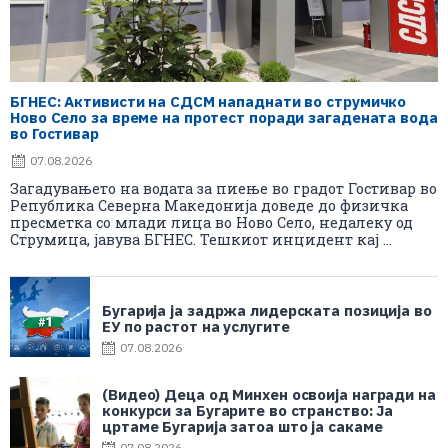
БГНЕС: Aктивисти на СДСМ нападнати во струмичко
Ново Село за време на протест поради загадената вода
во Гостивар
07.08.2026
Загадувањето на водата за пиење во градот Гостивар во
Република Северна Македонија доведе до физичка
пресметка со млади лица во Ново Село, недалеку од
Струмица, јавува БГНЕС. Тешкиот инцидент кај ...
Бугарија ја задржа лидерската позиција во
ЕУ по растот на услугите
07.08.2026
(Видео) Деца од Минхен освоија награди на
конкурси за Бугарите во странство: Ја
цртаме Бугарија затоа што ја сакаме
07.08.2026