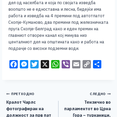
дел од населбата и која по својата изведба
воопшто не е едноставна и лесна, бидејќи има
работа и изведба на 4 премини под автотпатот
Скопје-Куманово, два премини под железничката
пруга Скопје-Белград како и еден премин на
главниот отворен канал кој минува низ
центалниот дел на општината како и работа на
подрачје со високи подземни води.
F
M
T
X
W
Vi
E
C
S
a
e
wi
h
b
m
o
h
c
ss
tt
at
er
ai
p
ar
e
e
er
s
l
y
e
Навигација
ПРЕТХОДНО
СЛЕДНО
b
n
A
Li
Кралот Чарлс
Тензично во
o
g
p
n
на
фотографиран на
парламентот во Црна
o
er
p
k
должност за прв пат
Гора – турканици,