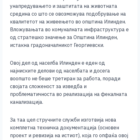
унапредувањето и заштитата на животната
средина со што се овозможува подобрување на
квалитетот на живеењето во општина Илинден.
Вложувањата во комуналната инфраструктура е
од стратешко значење за Општина Илинден,
истакна градоначалникот Георгиевски.
Овој дел од населба Илинден е еден од
најниските делови од населбата и досега
воопшто не беше третиран за работа, поради
својата сложеност за изведба и
проблематичноста во реализација на фекалната
канализација.
За таа цел стручните служби изготвија нова
комплетна техничка документација (основен
проект и ревизија на истиот), која го опфаќа овој