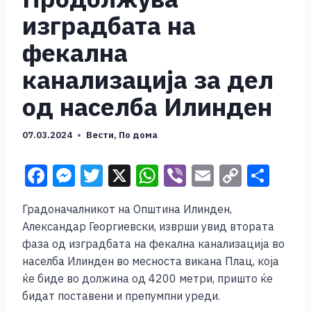
изградбата на
фекална
канализација за дел
од населба Илинден
07.03.2024
Вести
,
По дома
F
M
T
X
W
Vi
E
C
S
a
e
wi
h
b
m
o
h
Градоначалникот на Општина Илинден,
c
ss
tt
at
er
ai
p
ar
Александар Георгиевски, изврши увид втората
e
e
er
s
l
y
e
фаза од изградбата на фекална канализација во
b
n
A
Li
населба Илинден во месноста викана Плац, која
ќе биде во должина од 4200 метри, пришто ќе
o
g
p
n
бидат поставени и препумпни уреди.
o
er
p
k