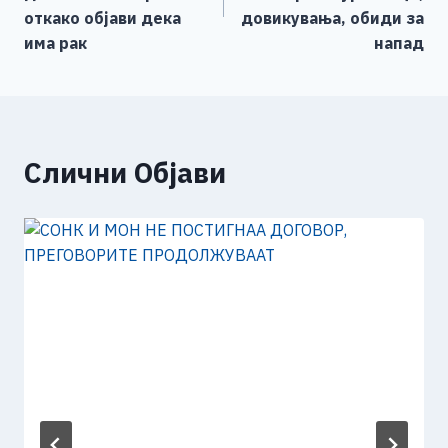
напис
k
откако објави дека
довикувања, обиди за
има рак
напад
Слични Објави