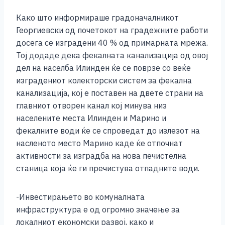
k
Како што информираше градоначалникот
Георгиевски од почетокот на градежните работи
досега се изградени 40 % од примарната мрежа.
Тој додаде дека фекалната канализација од овој
дел на населба Илинден ќе се поврзе со веќе
изградениот колекторски систем за фекална
канализација, кој е поставен на двете страни на
главниот отворен канал кој минува низ
населените места Илинден и Марино и
фекалните води ќе се спроведат до излезот на
насленото место Марино каде ќе отпочнат
активности за изградба на нова печистелна
станица која ќе ги пречистува отпадните води.
-Инвестирањето во комуналната
инфраструктура е од огромно значење за
локалниот економски развој, како и