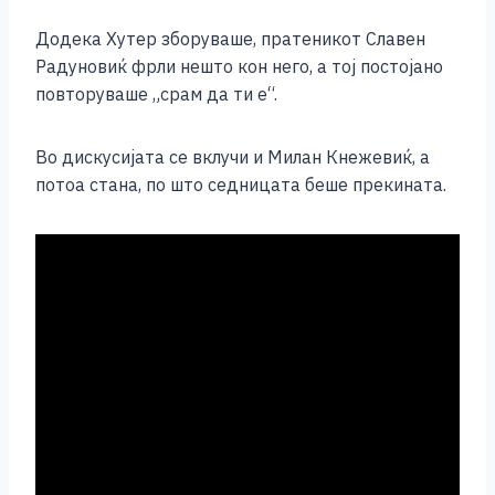
k
Додека Хутер зборуваше, пратеникот Славен
Радуновиќ фрли нешто кон него, а тој постојано
повторуваше „срам да ти е“.
Во дискусијата се вклучи и Милан Кнежевиќ, а
потоа стана, по што седницата беше прекината.