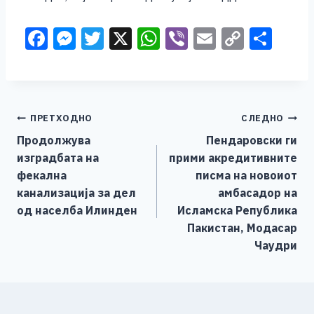
F
M
T
X
W
Vi
E
C
S
a
e
wi
h
b
m
o
h
c
ss
tt
at
er
ai
p
ar
e
e
er
s
l
y
e
Навигација
ПРЕТХОДНО
СЛЕДНО
b
n
A
Li
Продолжува
Пендаровски ги
o
g
p
n
на
изградбата на
прими акредитивните
o
er
p
k
напис
фекална
писма на новоиот
k
канализација за дел
амбасадор на
од населба Илинден
Исламска Република
Пакистан, Модaсар
Чаудри