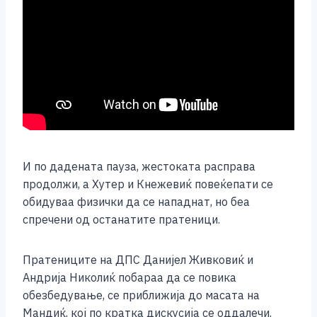
И по дадената пауза, жестоката расправа
продолжи, а Хутер и Кнежевиќ повеќепати се
обидуваа физички да се нападнат, но беа
спречени од останатите пратеници.
Пратениците на ДПС Данијел Живковиќ и
Андрија Николиќ побараа да се повика
обезбедување, се приближија до масата на
Мандиќ, кој по кратка дискусија се оддалечи.