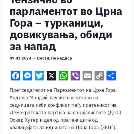
парламентот во Црна
Гора – турканици,
довикувања, обиди
за напад
07.03.2024
Вести
,
По надвор
F
M
T
X
W
Vi
E
C
S
a
e
wi
h
b
m
o
h
Претседателот на Парламентот на Црна Гора,
c
ss
tt
at
er
ai
p
ar
Андрија Мандиќ, паузираше откако на
e
e
er
s
l
y
e
седницата изби конфликт меѓу пратеникот на
b
n
A
Li
Демократската партија на социјалистите (ДПС)
Оскар Хутер и дел од пратениците од
o
g
p
n
коалицијата За иднината на Црна Гора (ЗБЦГ).
o
er
p
k