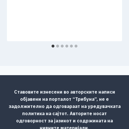
Ставовите изнесени во авторските написи
објавени на порталот “Трибуна”, не е
задолжително да одговараат на уредувачката
политика на сајтот. Авторите носат
одговорност за јазикот и содржината на
нивните материјали.