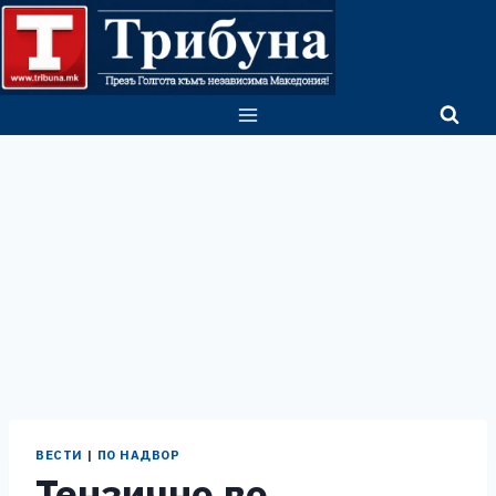
Skip
to
content
ВЕСТИ
|
ПО НАДВОР
Тензично во