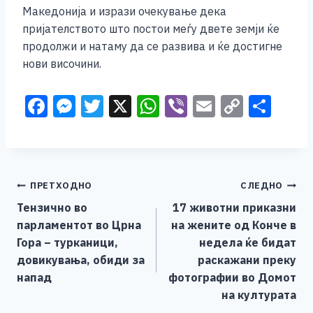
Македонија и изрази очекување дека
пријателството што постои меѓу двете земји ќе
продолжи и натаму да се развива и ќе достигне
нови височини.
F
M
T
X
W
Vi
E
C
S
a
e
wi
h
b
m
o
h
c
ss
tt
at
er
ai
p
ar
e
e
er
s
l
y
e
Навигација
ПРЕТХОДНО
СЛЕДНО
b
n
A
Li
Тензично во
17 животни приказни
o
g
p
n
на
парламентот во Црна
на жените од Конче в
o
er
p
k
напис
Гора – турканици,
недела ќе бидат
k
довикувања, обиди за
раскажани преку
напад
фотографии во Домот
на културата