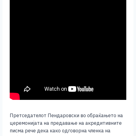
Претседателот Пендаровски во обраќањето на
церемонијата на предавање на акредитивните
писма рече дека како одговорна членка на