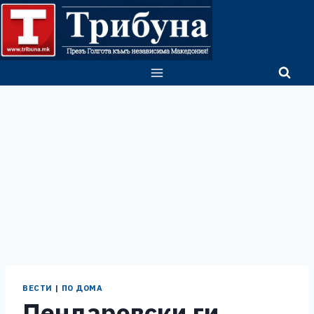
Skip
to
content
ВЕСТИ
|
ПО ДОМА
Пендаровски ги