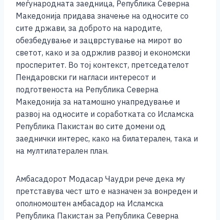
меѓународната заедница, Република Северна
Македонија придава значење на односите со
сите држави, за доброто на народите,
обезбедување и зацврстување на мирот во
светот, како и за одржлив развој и економски
просперитет. Во тој контекст, претседателот
Пендаровски ги нагласи интересот и
подготвеноста на Република Северна
Македонија за натамошно унапредување и
развој на односите и соработката со Исламска
Република Пакистан во сите домени од
заеднички интерес, како на билатерален, така и
на мултилатерален план.
Амбасадорот Модaсар Чаудри рече дека му
претставува чест што е назначен за вонреден и
ополномоштен амбасадор на Исламска
Република Пакистан за Република Северна