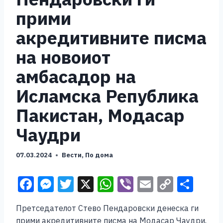
прими
акредитивните писма
на новоиот
амбасадор на
Исламска Република
Пакистан, Модaсар
Чаудри
07.03.2024
Вести
,
По дома
F
M
T
X
W
Vi
E
C
S
a
e
wi
h
b
m
o
h
Претседателот Стево Пендаровски денеска ги
c
ss
tt
at
er
ai
p
ar
прими акредитивните писма на Модaсар Чаудри,