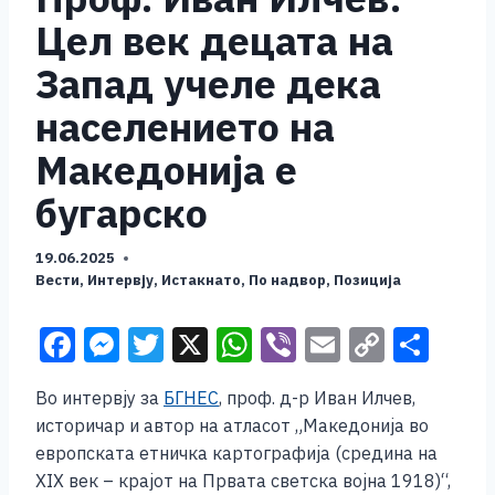
Цел век децата на
Запад учеле дека
населението на
Македонија е
бугарско
19.06.2025
Вести
,
Интервју
,
Истакнато
,
По надвор
,
Позиција
F
M
T
X
W
Vi
E
C
S
a
e
wi
h
b
m
o
h
Во интервју за
БГНЕС
, проф. д-р Иван Илчев,
c
ss
tt
at
er
ai
p
ar
историчар и автор на атласот „Македонија во
e
e
er
s
l
y
e
европската етничка картографија (средина на
b
n
A
Li
XIX век – крајот на Првата светска војна 1918)“,