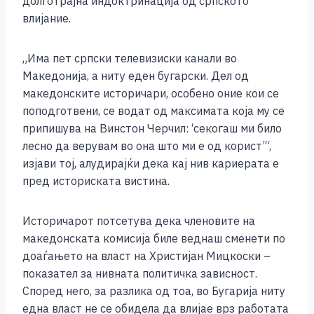
долготрајна индоктринација од српското
влијание.
„Има пет српски телевизиски канали во
Македонија, а ниту еден бугарски. Дел од
македонските историчари, особено оние кои се
поподготвени, се водат од максимата која му се
припишува на Винстон Черчил: ‘секогаш ми било
лесно да верувам во она што ми е од корист’“,
изјави тој, алудирајќи дека кај нив кариерата е
пред историската вистина.
Историчарот потсетува дека членовите на
македонската комисија биле веднаш сменети по
доаѓањето на власт на Христијан Мицкоски –
показател за нивната политичка зависност.
Според него, за разлика од тоа, во Бугарија ниту
една власт не се обидела да влијае врз работата