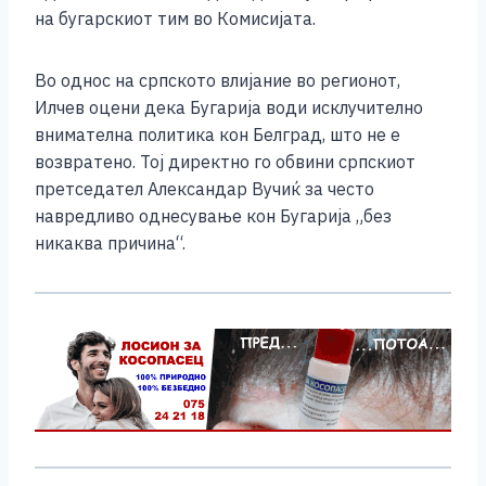
на бугарскиот тим во Комисијата.
Во однос на српското влијание во регионот,
Илчев оцени дека Бугарија води исклучително
внимателна политика кон Белград, што не е
возвратено. Тој директно го обвини српскиот
претседател Александар Вучиќ за често
навредливо однесување кон Бугарија „без
никаква причина“.