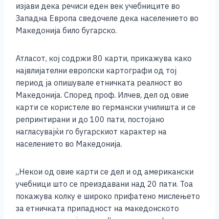
изјави дека речиси еден век учебниците во
o
g
p
n
Западна Европа сведочеле дека населението во
o
er
p
k
Македонија било бугарско.
k
Атласот, кој содржи 80 карти, прикажува како
највлијателни европски картографи од тој
период ја опишувале етничката реалност во
Македонија. Според проф. Илчев, дел од овие
карти се користеле во германски училишта и се
репринтирани и до 100 пати, постојано
нагласувајќи го бугарскиот карактер на
населението во Македонија.
„Некои од овие карти се дел и од американски
учебници што се преиздавани над 20 пати. Тоа
покажува колку е широко прифатено мислењето
за етничката припадност на македонското