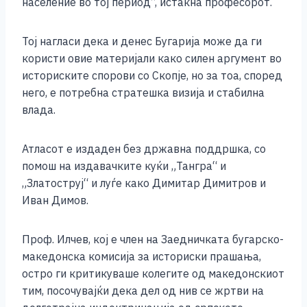
население во тој период“, истакна професорот.
Тој нагласи дека и денес Бугарија може да ги
користи овие материјали како силен аргумент во
историските спорови со Скопје, но за тоа, според
него, е потребна стратешка визија и стабилна
влада.
Атласот е издаден без државна поддршка, со
помош на издавачките куќи „Тангра“ и
„Златоструј“ и луѓе како Димитар Димитров и
Иван Димов.
Проф. Илчев, кој е член на Заедничката бугарско-
македонска комисија за историски прашања,
остро ги критикуваше колегите од македонскиот
тим, посочувајќи дека дел од нив се жртви на