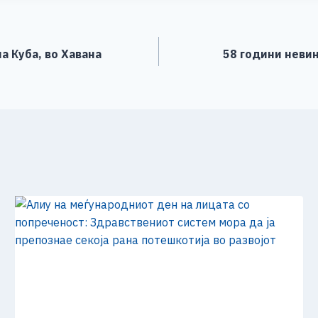
e
а Куба, во Хавана
58 години невин