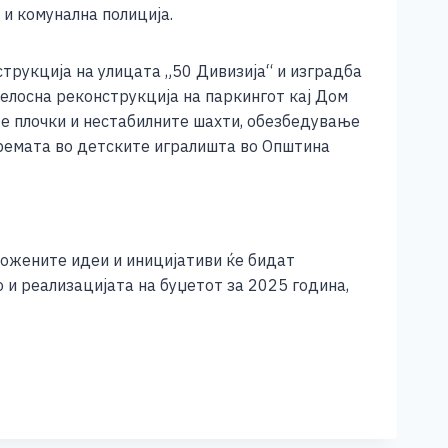
 и комунална полиција.
трукција на улицата „50 Дивизија“ и изградба
целосна реконструкција на паркингот кај Дом
те плочки и нестабилните шахти, обезбедување
премата во детските игралишта во Општина
ложените идеи и иницијативи ќе бидат
 и реализацијата на буџетот за 2025 година,