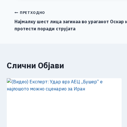
e
e
er
s
l
y
b
n
A
Li
Навигација
ПРЕТХОДНО
o
g
p
n
Најмалку шест лица загинаа во ураганот Оскар н
на
протести поради струјата
o
er
p
k
напис
k
Слични Објави