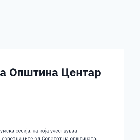
 на Општина Центар
мска сесија, на која учествуваа
, советниците од Советот на општината,