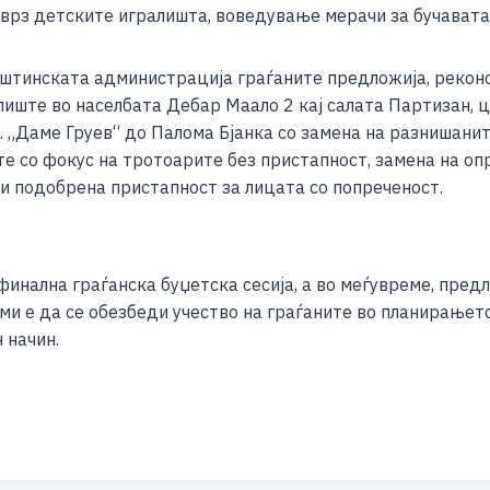
 врз детските игралишта, воведување мерачи за бучавата
штинската администрација граѓаните предложија, реконс
илиште во населбата Дебар Маало 2 кај салата Партизан, 
. „Даме Груев“ до Палома Бјанка со замена на разнишани
е со фокус на тротоарите без пристапност, замена на о
 и подобрена пристапност за лицата со попреченост.
финална граѓанска буџетска сесија, а во меѓувреме, пред
ми е да се обезбеди учество на граѓаните во планирањето
 начин.
S
h
ar