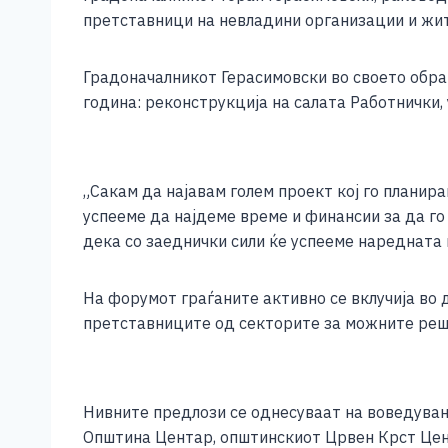
e
e
er
s
l
y
претставници на невладини организации и жит
b
n
A
Li
o
g
p
n
Градоначалникот Герасимовски во своето обра
година: реконструкција на салата Работнички,
o
er
p
k
k
„Сакам да најавам голем проект кој го планир
успееме да најдеме време и финансии за да го
дека со заеднички сили ќе успееме наредната 
На форумот граѓаните активно се вклучија во 
претставниците од секторите за можните реш
Нивните предлози се однесуваат на воведува
Општина Центар, општинскиот Црвен Крст Цен