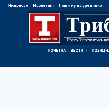
Skip
Импресум
Маркетинг
Пиши му на уредникот
to
content
ПОЧЕТНА
ВЕСТИ
ПОЗИЦИ