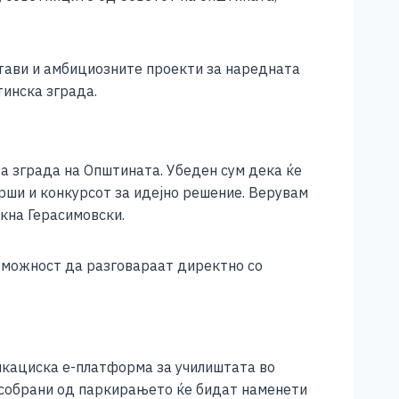
стави и амбициозните проекти за наредната
тинска зграда.
ва зграда на Општината. Убеден сум дека ќе
врши и конкурсот за идејно решение. Верувам
акна Герасимовски.
а можност да разговараат директно со
икациска е-платформа за училиштата во
собрани од паркирањето ќе бидат наменети