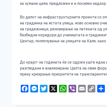
за хумани цели, предложен е и посилен надзор
Во делот на инфраструктурните проекти со оп
на градинка на истата улица, ново основно уч
на градежници, реновирање на патеката од ул
безбедни коридори до училиштата и градинкит
Центар, поплочување на улиците на Кале, како
До крајот на годината ќе се одржи уште една 
разгледани и анализирани. Целта на овие фору
преку креирање приоритети на транспарентен
F
M
T
X
W
Vi
E
C
a
e
wi
h
b
m
o
c
ss
tt
at
er
ai
p