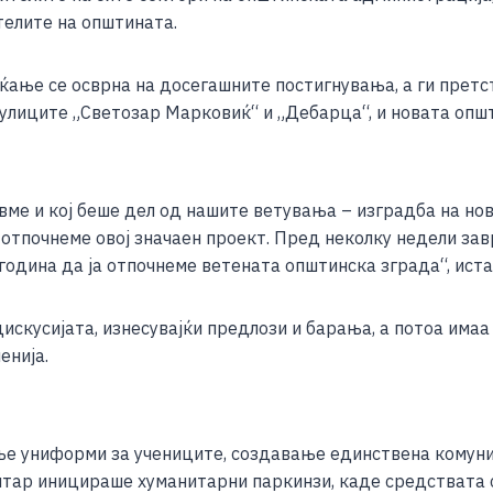
e
елите на општината.
ќање се осврна на досегашните постигнувања, а ги прет
 улиците „Светозар Марковиќ“ и „Дебарца“, и новата опш
авме и кој беше дел од нашите ветувања – изградба на но
 отпочнеме овој значаен проект. Пред неколку недели за
година да ја отпочнеме ветената општинска зграда“, ист
дискусијата, изнесувајќи предлози и барања, а потоа има
енија.
ње униформи за учениците, создавање единствена комун
тар иницираше хуманитарни паркинзи, каде средствата 