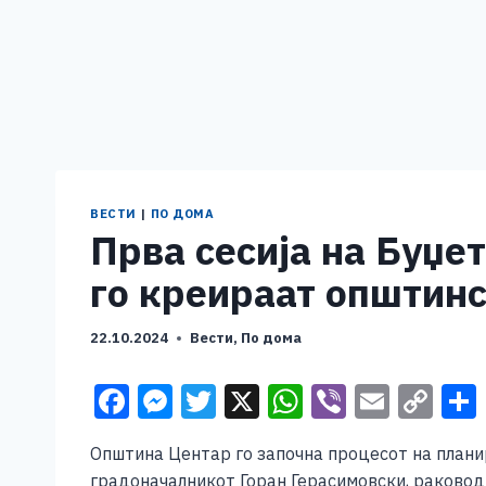
ВЕСТИ
|
ПО ДОМА
Прва сесија на Буџе
го креираат општинс
22.10.2024
Вести
,
По дома
F
M
T
X
W
Vi
E
C
a
e
wi
h
b
m
o
Општина Центар го започна процесот на планир
c
ss
tt
at
er
ai
p
градоначалникот Горан Герасимовски, раковод