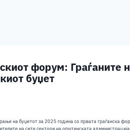
тскиот форум: Граѓаните
киот буџет
S
h
ање на буџетот за 2025 година со првата граѓанска фору
ar
ителите на сите сектори на општинската администрација