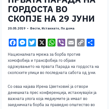
ГОРДОСТА ВО
СКОПЈЕ НА 29 ЈУНИ
20.05.2019
Вести
,
Истакнато
,
По дома
F
M
T
X
W
Vi
E
C
S
a
e
wi
h
b
m
o
h
Националната мрежа за борба против
c
ss
tt
at
er
ai
p
ar
хомофобија и трансфобија го објави
e
e
er
s
l
y
e
одржувањето на првата Парада на гордоста на
b
n
A
Li
скопските улици во последната сабота од јуни.
o
g
p
n
Со оваа најава Ирена Цветковиќ ја отвори
o
er
p
k
денешната прес конференција, истакнувајќи ја
k
важната улога која медиумите ја имаат во
заедничката борба за праведно општество во