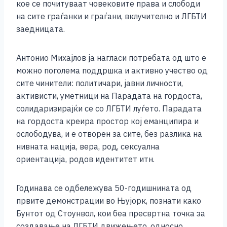
кое се почитуваат човековите права и слободи
на сите граѓанки и граѓани, вклучително и ЛГБТИ
заедницата.
Антонио Михајлов ја нагласи потребата од што е
можно поголема поддршка и активно учество од
сите чинители: политичари, јавни личности,
активисти, уметници на Парадата на гордоста,
солидаризирајќи се со ЛГБТИ луѓето. Парадата
на гордоста креира простор кој еманципира и
ослободува, и е отворен за сите, без разлика на
нивната нација, вера, род, сексуална
ориентација, родов идентитет итн.
Годинава се одбележува 50-годишнината од
првите демонстрации во Њујорк, познати како
Бунтот од Стоунвол, кои беа пресвртна точка за
создавање на ЛГБТИ движењето, односно