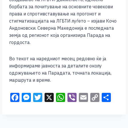
борбата за почитување на основните човекови
права и спротивставување на прогонот и
стигматизацијата на ЛГБТИ луѓето – изјави Кочо
Андоновски. Северна Македонија е последната
земја од регионот која организира Парада на
гордоста.
Во текот на наредниот месец редовно ќе ја
информираме јавноста за деталите околу
одржувањето на Парадата, точната локација,
маршрута и време.
F
M
T
X
W
Vi
E
C
S
a
e
wi
h
b
m
o
h
c
ss
tt
at
er
ai
p
ar
e
e
er
s
l
y
e