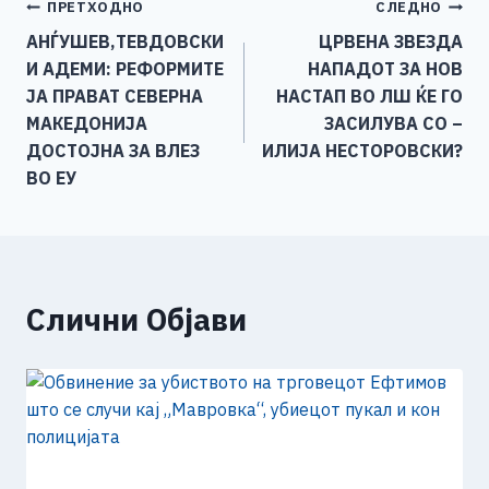
Навигација
ПРЕТХОДНО
СЛЕДНО
b
n
A
Li
АНЃУШЕВ,ТЕВДОВСКИ
ЦРВЕНА ЗВЕЗДА
o
g
p
n
на
И АДЕМИ: РЕФОРМИТЕ
НАПАДОТ ЗА НОВ
o
er
p
k
напис
ЈА ПРАВАТ СЕВЕРНА
НАСТАП ВО ЛШ ЌЕ ГО
k
МАКЕДОНИЈА
ЗАСИЛУВА СО –
ДОСТOЈНА ЗА ВЛЕЗ
ИЛИЈА НЕСТОРОВСКИ?
ВО ЕУ
Слични Објави