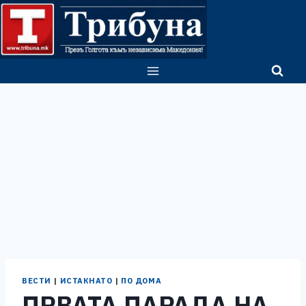
Skip
to
content
ВЕСТИ
|
ИСТАКНАТО
|
ПО ДОМА
ПРВАТА ПАРАДА НА