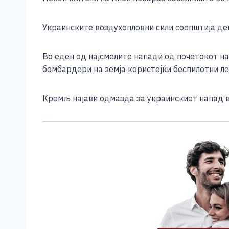
Украинските воздухопловни сили соопштија дек
Во еден од најсмелите напади од почетокот на
бомбардери на земја користејќи беспилотни ле
Кремљ најави одмазда за украинскиот напад в