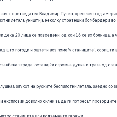
e
киот претседател Владимир Путин, пренесено од амери
лотни летала уништија неколку стратешки бомбардери во 
ви дека 20 лица се повредени, од кои 16 се во болница, а 
ад што погоди и оштети воз помеѓу станиците“, соопшти 
танбена зграда, оставајќи огромна дупка и трага од оган
 слушнаа звукот на руските беспилотни летала, заедно со
ни експлозии доволно силни за да ги потресат прозорците
метро станиците или подземните гаражи.