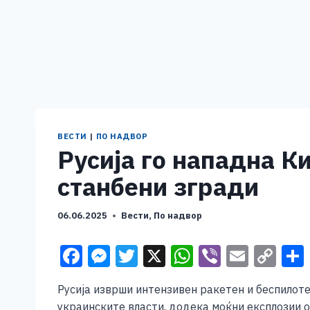
ВЕСТИ
|
ПО НАДВОР
Русија го нападна Ки
станбени згради
06.06.2025
Вести
,
По надвор
F
M
T
X
W
Vi
E
C
a
e
wi
h
b
m
o
Русија изврши интензивен ракетен и беспилотен
c
ss
tt
at
er
ai
p
украинските власти, додека моќни експлозии о