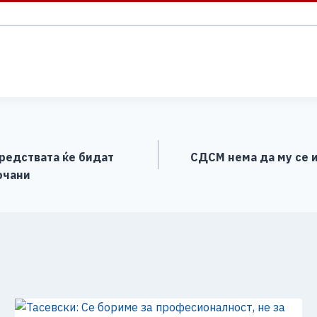
S
h
ar
e
редствата ќе бидат
СДСМ нема да му се и
очани