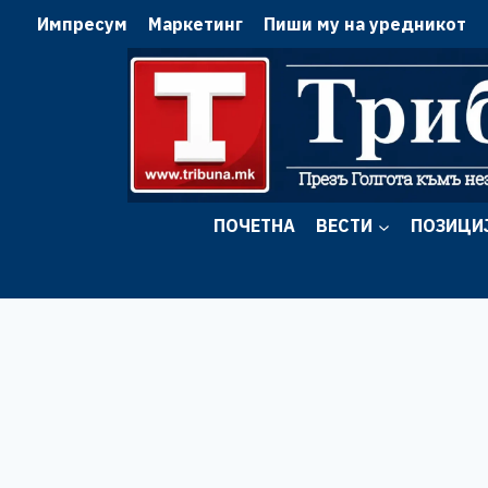
Skip
Импресум
Маркетинг
Пиши му на уредникот
to
content
ПОЧЕТНА
ВЕСТИ
ПОЗИЦИ