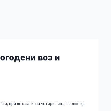
погодени воз и
ќта, при што загинаа четири лица, соопштија