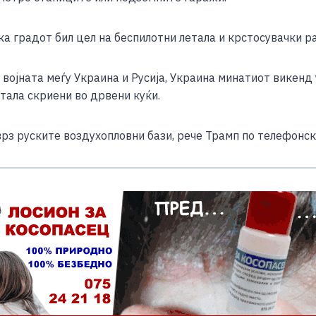
а градот бил цел на беспилотни летала и крстосувачки р
 војната меѓу Украина и Русија, Украина минатиот викен
тала скриени во дрвени куќи.
рз руските воздухопловни бази, рече Трамп по телефонск