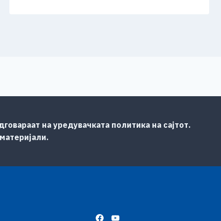
говараат на уредувачката политика на сајтот.
 материјали.