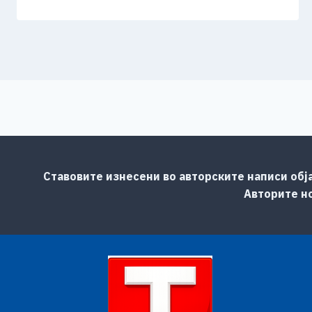
Ставовите изнесени во авторските написи обј
Авторите но