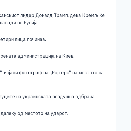
канскиот лидер Доналд Трамп, дека Кремљ ќе
напади во Русија.
четири лица починаа.
воената администрација на Киев.
“, изјави фотограф на „Ројтерс“ на местото на
 звуците на украинската воздушна одбрана.
 далеку од местото на ударот.