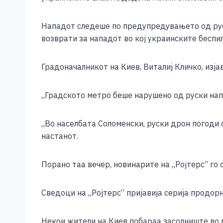
e
e
er
s
l
y
b
n
A
Li
Нападот следеше по предупредувањето од рус
o
g
p
n
возврати за нападот во кој украинските беспи
o
er
p
k
Градоначалникот на Киев, Виталиј Кличко, изја
k
„Градското метро беше нарушено од руски нап
„Во населбата Соломенски, руски дрон погоди с
настанот.
Порано таа вечер, новинарите на „Ројтерс“ го
Сведоци на „Ројтерс“ пријавија серија продор
Некои жители на Киев побараа засолниште во 