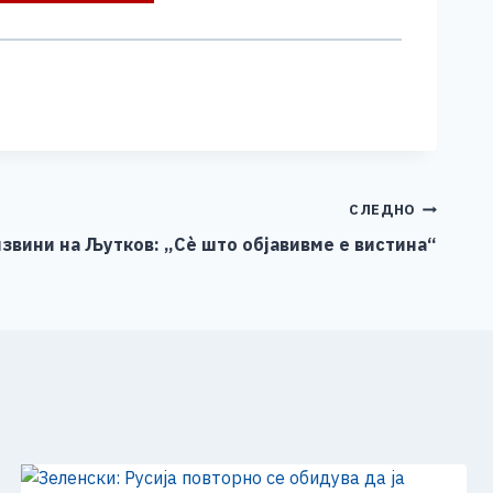
СЛЕДНО
звини на Љутков: „Сѐ што објавивме е вистина“