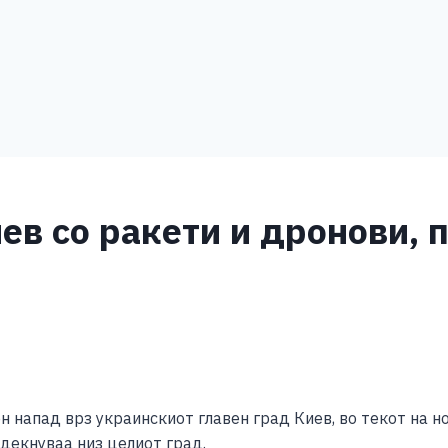
ев со ракети и дронови, 
S
h
 напад врз украинскиот главен град Киев, во текот на но
ar
декнуваа низ целиот град.