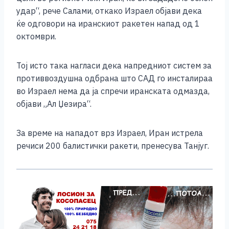
удар“, рече Салами, откако Израел објави дека
ќе одговори на иранскиот ракетен напад од 1
октомври.
Тој исто така нагласи дека напредниот систем за
противвоздушна одбрана што САД го инсталираа
во Израел нема да ја спречи иранската одмазда,
објави „Ал Џезира“.
За време на нападот врз Израел, Иран истрела
речиси 200 балистички ракети, пренесува Танјуг.