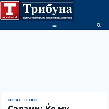
Skip
to
content
ВЕСТИ
|
ПО НАДВОР
Салами: Ќе му