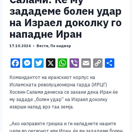
зададеме болен удар
на Израел доколку го
нападне Иран
17.10.2024
Вести
,
По надвор
F
M
T
X
W
Vi
E
C
S
a
e
wi
h
b
m
o
h
Командантот на иранскиот корпус на
c
ss
tt
at
er
ai
p
ar
Исламската револуционерна гарда (ИРЦГ)
e
e
er
s
l
y
e
Хосеин Салами денеска се закани дека Иран ќе
b
n
A
Li
му зададе „болен удар“ на Израел доколку
изврши напад врз таа земја.
o
g
p
n
o
er
p
k
„Ако направите грешка и ги нападнете нашите
k
цели во регионот или Иран, ќе ви зададеме болен