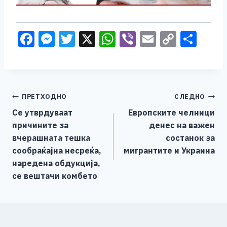
F
M
T
X
W
Vi
E
C
S
a
e
wi
h
b
m
o
h
c
ss
tt
at
er
ai
p
ar
e
e
er
s
l
y
e
Навигација
ПРЕТХОДНО
СЛЕДНО
b
n
A
Li
Се утврдуваат
Европските челници
o
g
p
n
на
причините за
денес на важен
o
er
p
k
напис
вчерашната тешка
состанок за
k
сообраќајна несреќа,
мигрантите и Украина
наредена обдукција,
се вештачи комбето