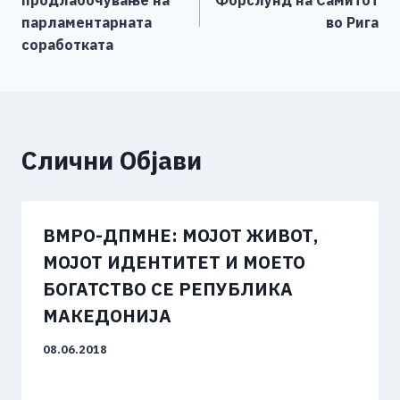
продлабочување на
Форслунд на Самитот
o
er
p
k
напис
парламентарната
во Рига
k
соработката
Слични Објави
ВМРО-ДПМНЕ: МОЈОТ ЖИВОТ,
МОЈОТ ИДЕНТИТЕТ И МОЕТО
БОГАТСТВО СЕ РЕПУБЛИКА
МАКЕДОНИЈА
08.06.2018