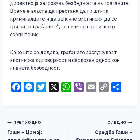
директно ја загрозува безбедноста на граѓаните.
Време е власта да престане да ги штити
криминалците и да започне вистински да се
грижи за граѓаните“, се вели во партиското
соопштение.
Како што се додава, граѓаните заслужуваат
вистинска одговорност и сериозен однос кон
нивната безбедност.
F
M
T
X
W
Vi
E
C
S
a
e
wi
h
b
m
o
h
c
ss
tt
at
er
ai
p
ar
e
e
er
s
l
y
e
Навигација
ПРЕТХОДНО
СЛЕДНО
b
n
A
Li
Гаши – Цамај:
Средба Гаши –
o
g
p
n
на