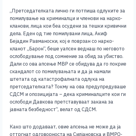
k
„Претседателката лично ги потпиша одлуките за
помилување на криминалци и членови на нарко-
кланови, лица кои беа осудени за тешки кривични
дела. Еден од тие помилувани лица, Акиф
Бејадин Равманоски, кој е поврзан со нарко-
кланот „Барон“, беше уапсен веднаш по неговото
ослободување под сомнение за обид за убиство.
Дали со ова апсење МВР се обидува да го покрие
скандалот со помилувањата и да ја намали
штетата од катастрофалната одлука на
претседателката? Токму на ова предупредуваше
СДСМ и опозицијата – дека криминалците кои ги
ослободи Давкова претставуваат закана за
јавната безбедност“, велат од СДСМ.
Како што додаваат, овие апсења не може да ја
оттргнат одговорноста на Силјановска и ВМРО-