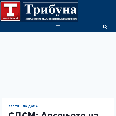
Skip
to
content
ВЕСТИ
|
ПО ДОМА
СДСМ: Апсењето на