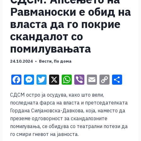
Равманоски е обид на
власта да го покрие
скандалот со
помилувањата
24.10.2024
Вести
,
По дома
F
M
T
X
W
Vi
E
C
S
a
e
wi
h
b
m
o
h
СДСМ остро ја осудува, како што вели,
c
ss
tt
at
er
ai
p
ar
последната фарса на власта и претседателката
e
e
er
s
l
y
e
Гордана Силјановска-Давкова, која, наместо да
b
n
A
Li
преземе одговорност за скандалозните
помилувања, се обидува со театрални потези да
o
g
p
n
го смири гневот на јавноста.
o
er
p
k