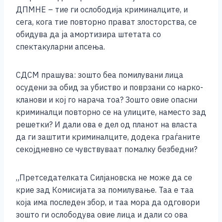
ДПМНЕ – тие ги ослободија криминалците, и
сега, кога тие повторно прават злосторства, се
обидува да ја амортизира штетата со
спектакуларни апсења.
СДСМ прашува: зошто беа помилувани лица
осудени за обид за убиство и поврзани со нарко-
кланови и кој го нарача тоа? Зошто овие опасни
криминалци повторно се на улиците, наместо зад
решетки? И дали ова е дел од планот на власта
да ги заштити криминалците, додека граѓаните
секојдневно се чувствуваат помалку безбедни?
„Претседателката Силјановска не може да се
крие зад Комисијата за помилување. Таа е таа
која има последен збор, и таа мора да одговори
зошто ги ослободува овие лица и дали со ова