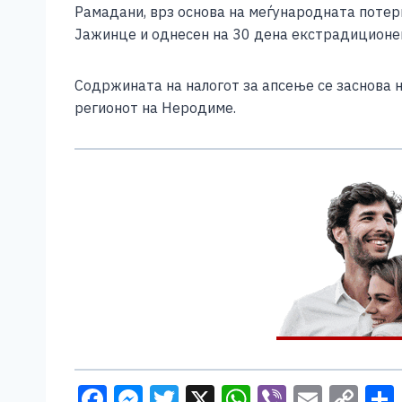
b
n
A
Li
Рамадани, врз основа на меѓународната потер
o
g
p
n
Јажинце и однесен на 30 дена екстрадиционен
o
er
p
k
Содржината на налогот за апсење се заснова 
k
регионот на Неродиме.
F
M
T
X
W
Vi
E
C