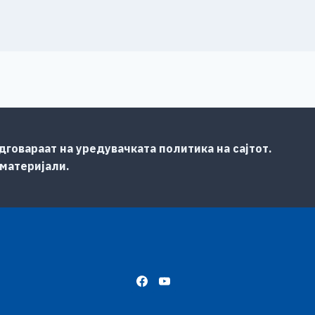
говараат на уредувачката политика на сајтот.
 материјали.