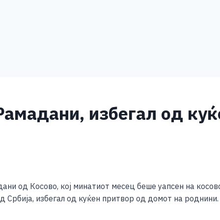
Рамадани, избегал од куќ
S
h
ни од Косово, кој минатиот месец беше уапсен на косов
ar
 Србија, избегал од куќен притвор од домот на роднини.
e