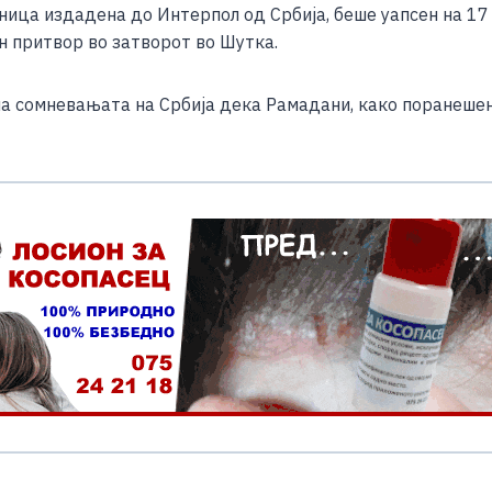
ница издадена до Интерпол од Србија, беше уапсен на 17
 притвор во затворот во Шутка.
на сомневањата на Србија дека Рамадани, како поранешен
S