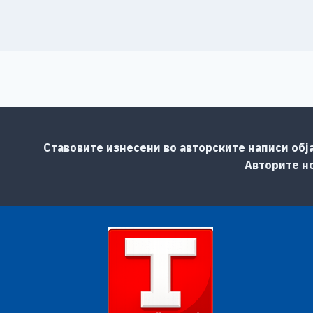
Ставовите изнесени во авторските написи обј
Авторите но