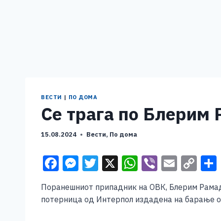
ВЕСТИ
|
ПО ДОМА
Се трага по Блерим 
15.08.2024
Вести
,
По дома
F
M
T
X
W
Vi
E
C
a
e
wi
h
b
m
o
Поранешниот припадник на ОВК, Блерим Рамада
c
ss
tt
at
er
ai
p
потерница од Интерпол издадена на барање од
e
e
er
s
l
y