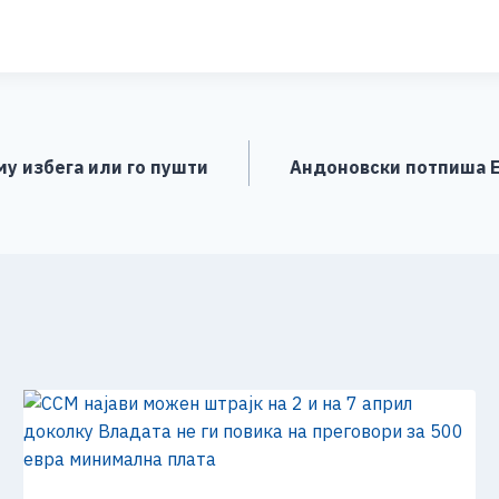
h
ar
e
му избега или го пушти
Aндоновски потпиша Е