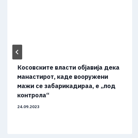
Косовските власти објавија дека
манастирот, каде вооружени
мажи се забарикадираа, е „под
контрола“
24.09.2023