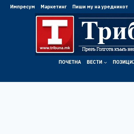
Skip
Импресум
Маркетинг
Пиши му на уредникот
to
content
ПОЧЕТНА
ВЕСТИ
ПОЗИЦИ