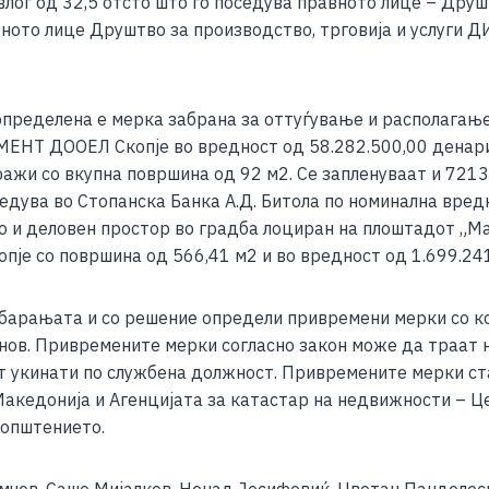
ог од 32,5 отсто што го поседува правното лице – Друшт
то лице Друштво за производство, трговија и услуги Д
пределена е мерка забрана за оттуѓување и располагање
НТ ДООЕЛ Скопје во вредност од 58.282.500,00 денари 
ражи со вкупна површина од 92 м2. Се запленуваат и 721
едува во Стопанска Банка А.Д. Битола по номинална вредн
ко и деловен простор во градба лоциран на плоштадот „М
је со површина од 566,41 м2 и во вредност од 1.699.241
 барањата и со решение определи привремени мерки со к
снов. Привремените мерки согласно закон може да траат 
т укинати по службена должност. Привремените мерки ста
акедонија и Агенцијата за катастар на недвижности – Це
оопштението.
амчев, Сашо Мијалков, Ненад Јосифовиќ, Цветан Панделес