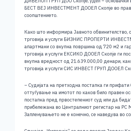
ДИВЕЛОП ГРУП ДОО Скопје, удел – основачки вл
БЕСТ ВЕЈ ИНВЕСТМЕНТ ДООЕЛ Скопје во правно
соопштението.
Како што информира Јавното обвинителство, о
трговија и услуги БИЗНИС ПРОПЕРТИ ИНВЕСТМЕ
апартмани со вкупна површина од 720 м2 и га
трговија и услуги ЕКСИКО ДООЕЛ Скопје ги пос
вкупна вредност од 21.639.000,00 денари, ка
трговија и услуги СИС ИНВЕСТ ГРУП ДООЕЛ Скоп
– Судијата на претходна постапка ги прифати
оттуѓување на имотот по каков било правен о
постапка пред првостепениот суд или да бида
прибележана во Централниот регистар на РС М
Запленувањето не е конечно, се наведува во с
Случајот „Империја“ се води против Јордан К