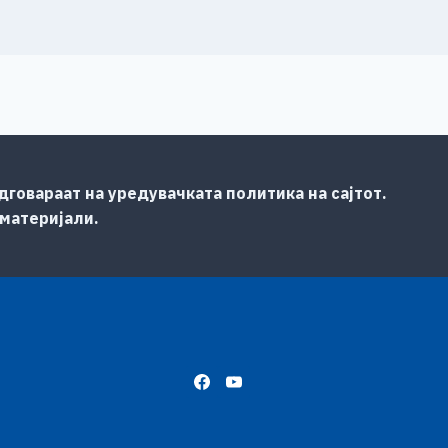
говараат на уредувачката политика на сајтот.
 материјали.