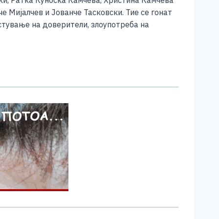
че Мијалчев и Јованче Тасковски. Тие се гонат
стување на доверители, злоупотреба на