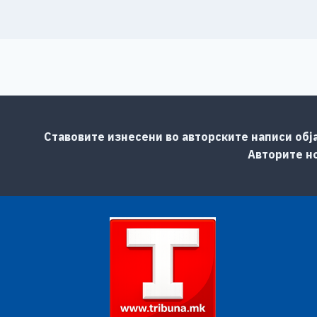
Ставовите изнесени во авторските написи обј
Авторите но