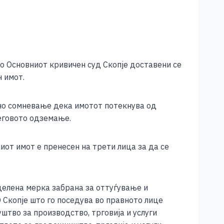
о Основниот кривичен суд Скопје доставени се
 имот.
но сомневање дека имотот потекнува од
еговото одземање.
от имот е пренесен на трети лица за да се
делена мерка забрана за оттуѓување и
Скопје што го поседува во правното лице
штво за производство, трговија и услуги