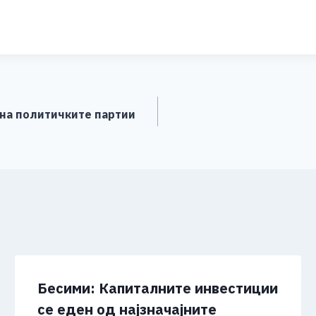
S
h
ar
e
 на политичките партии
Бесими: Капиталните инвестиции
се еден од најзначајните