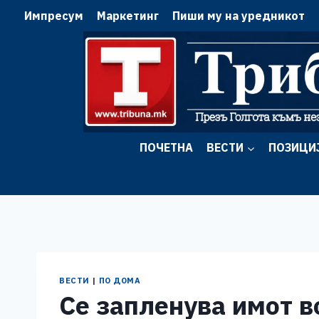
Skip
Импресум
Маркетинг
Пиши му на уредникот
to
content
ПОЧЕТНА
ВЕСТИ
ПОЗИЦИ
ВЕСТИ
|
ПО ДОМА
Се запленува имот 