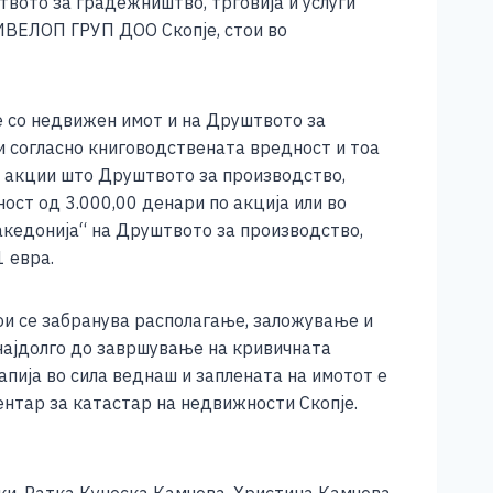
вото за градежништво, трговија и услуги
ИВЕЛОП ГРУП ДОО Скопје, стои во
 со недвижен имот и на Друштвото за
согласно книговодствената вредност и тоа
3 акции што Друштвото за производство,
ост од 3.000,00 денари по акција или во
акедонија“ на Друштвото за производство,
 евра.
ои се забранува располагање, заложување и
најдолго до завршување на кривичната
пија во сила веднаш и заплената на имотот е
нтар за катастар на недвижности Скопје.
ки, Ратка Куноска Камчева, Христина Камчева