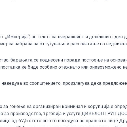
S
h
т „Империја“, во текот на вчерашниот и денешниот ден д
ar
мерка забрана за оттуѓување и располагање со недвижен
e
ство, барањата се поднесени поради постоење на основа
а постапка ќе биде особено отежнато или оневозможено н
 наведува во соопштението, произлегува дека предложени
о за гонење на организиран криминал и корупција е опре
о за производство, трговија и услуги ДИВЕЛОП ГРУП ДОО 
лице од 67,5 отсто што го поседува во правното лице Дру