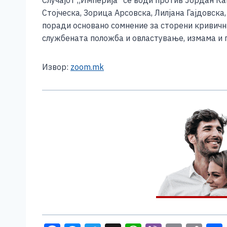
Стојческа, Зорица Арсовска, Лилјана Гајдовска
поради основано сомнение за сторени кривичн
службената положба и овластување, измама и 
Извор:
zoom.mk