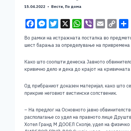
15.04.2022
Вести
,
По дома
F
M
T
X
W
Vi
E
C
a
e
wi
h
b
m
o
Во рамки на истражната постапка во предмето
c
ss
tt
at
er
ai
p
шест барања за определување на привремена 
e
e
er
s
l
y
b
n
A
Li
Како што соопшти денеска Јавното обвинител
o
g
p
n
кривично дело и дека до крајот на кривичнат
o
er
p
k
Од прибраниот доказен материјал, како што се
k
прикрие неговиот вистински сопственик.
– На предлог на Основното јавно обвинителств
располагање со удел на правното лице Друштв
Хотел Гранд М ДООЕЛ Скопје, удел на физичко 