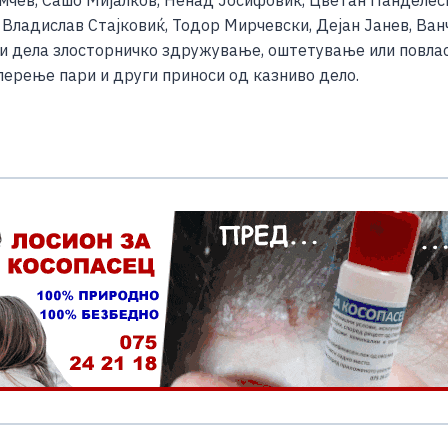
, Владислав Стајковиќ, Тодор Мирчевски, Дејан Јанев, Ван
и дела злосторничко здружување, оштетување или повла
перење пари и други приноси од казниво дело.