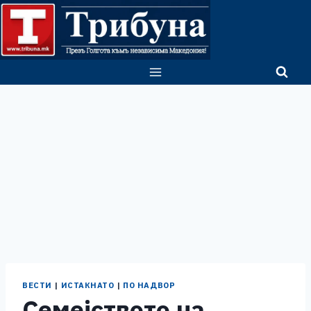
Skip
to
content
ВЕСТИ
|
ИСТАКНАТО
|
ПО НАДВОР
Семејството на