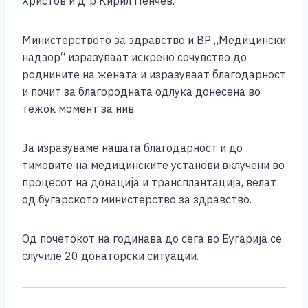
Христов и д-р Кирил Пенчев.
Министерството за здравство и ВР „Медицински
надзор“ изразуваат искрено сочувство до
роднините на жената и изразуваат благодарност
и почит за благородната одлука донесена во
тежок момент за нив.
Ја изразуваме нашата благодарност и до
тимовите на медицинските установи вклучени во
процесот на донација и трансплантација, велат
од бугарското министерство за здравство.
Од почетокот на годинава до сега во Бугарија се
случиле 20 донаторски ситуации.