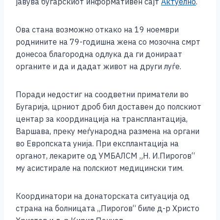
јавува бугарскиот информативен сајт
Актуелно
.
k
Ова стана возможно откако на 19 ноември
роднините на 79-годишна жена со мозочна смрт
донесоа благородна одлука да ги донираат
органите и да и дадат живот на други луѓе.
Поради недостиг на соодветни приматели во
Бугарија, црниот дроб бил доставен до полскиот
центар за координација на трансплантација,
Варшава, преку меѓународна размена на органи
во Европската унија. При експлантација на
органот, лекарите од УМБАЛСМ „Н. И.Пирогов“
му асистирале на полскиот медицински тим.
Координатори на донаторската ситуација од
страна на болницата „Пирогов“ биле д-р Христо