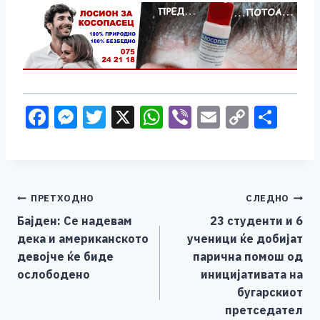
F
M
T
X
W
Vi
E
C
S
a
e
wi
h
b
m
o
h
c
ss
tt
at
er
ai
p
ar
e
e
er
s
l
y
e
Навигација
ПРЕТХОДНО
СЛЕДНО
b
n
A
Li
Бајден: Се надевам
23 студенти и 6
o
g
p
n
на
дека и американското
ученици ќе добијат
o
er
p
k
напис
девојче ќе биде
парична помош од
k
ослободено
иницијативата на
бугарскиот
претседател