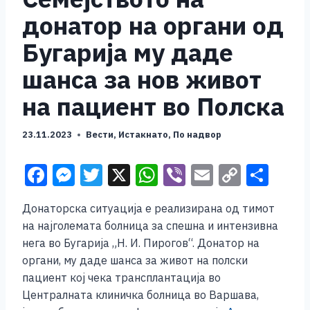
донатор на органи од
Бугарија му даде
шанса за нов живот
на пациент во Полска
23.11.2023
Вести
,
Истакнато
,
По надвор
F
M
T
X
W
Vi
E
C
S
a
e
wi
h
b
m
o
h
Донаторска ситуација e реализирана од тимот
c
ss
tt
at
er
ai
p
ar
на најголемата болница за спешна и интензивна
e
e
er
s
l
y
e
нега во Бугарија „Н. И. Пирогов“. Донaтор на
b
n
A
Li
органи, му даде шанса за живот на полски
пациент кој чека трансплантација во
o
g
p
n
Централната клиничка болница во Варшава,
o
er
p
k