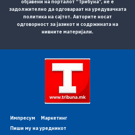
објавени на порталот “Трибуна”, не е
задолжително да одговараат на уредувачката
политика на сајтот. Авторите носат
одговорност за јазикот и содржината на
нивните материјали.
Импресум
Маркетинг
Пиши му на уредникот