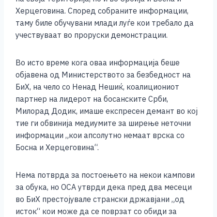
Херцеговина. Според собраните информации,
таму биле обучувани млади луѓе кои требало да
учествуваат во проруски демонстрации.
Во исто време кога оваа информација беше
објавена од Министерството за безбедност на
БиХ, на чело со Ненад Нешиќ, коалициониот
партнер на лидерот на босанските Срби,
Милорад Додик, имаше експресен демант во кој
тие ги обвинија медиумите за ширење неточни
информации „кои апсолутно немаат врска со
Босна и Херцеговина“.
Нема потврда за постоењето на некои кампови
за обука, но ОСА утврди дека пред два месеци
во БиХ престојувале странски државјани „од
исток“ кои може да се поврзат со обиди за