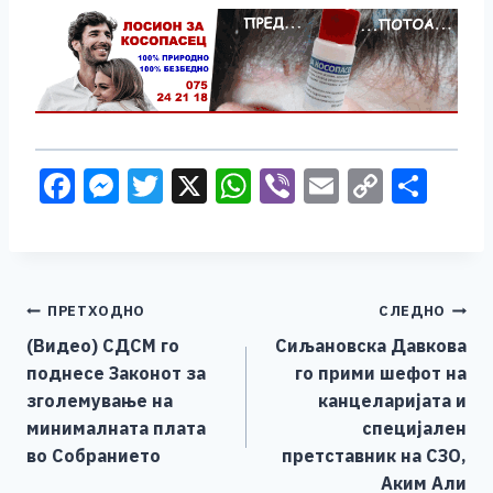
F
M
T
X
W
Vi
E
C
S
a
e
wi
h
b
m
o
h
c
ss
tt
at
er
ai
p
ar
e
e
er
s
l
y
e
Навигација
ПРЕТХОДНО
СЛЕДНО
b
n
A
Li
(Видео) СДСМ го
Сиљановска Давкова
o
g
p
n
на
поднесе Законот за
го прими шефот на
o
er
p
k
напис
зголемување на
канцеларијата и
k
минималната плата
специјален
во Собранието
претставник на СЗО,
Аким Али