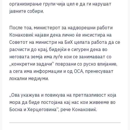
организирање групи чија цел е да ги нарушат
јавните собири.
После тоа, министерот за надворешни работи
Конаковиќ најави дека лично ќе инсистира на
Советот на министри на БиХ целата работа да се
расчисти до крај, бидејќи е сигурен дека во
неговата земја има луѓе кои се занимаваат со
„конкретни задачи“ поврзани со руско влијание,
а сега има информации и од ОСА, пренесуваат
локални медиуми.
„Ова укажува и повикува на претпазливост која
мора да биде постојана кај нас кои живееме во
Босна и Херцеговина“, рече Конаковиќ.