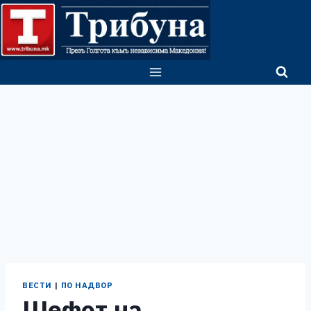
Skip
to
content
ВЕСТИ
|
ПО НАДВОР
Шефот на