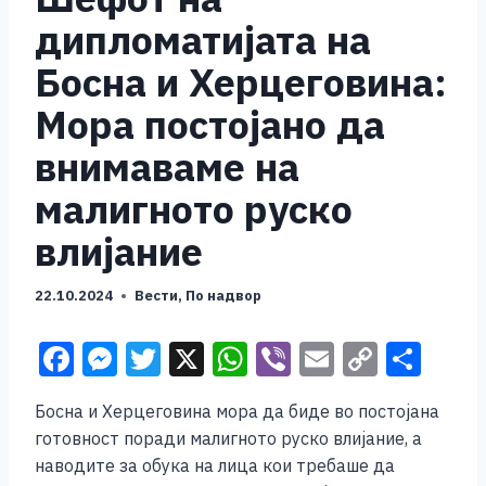
дипломатијата на
Босна и Херцеговина:
Мора постојано да
внимаваме на
малигното руско
влијание
22.10.2024
Вести
,
По надвор
F
M
T
X
W
Vi
E
C
S
a
e
wi
h
b
m
o
h
Босна и Херцеговина мора да биде во постојана
c
ss
tt
at
er
ai
p
ar
готовност поради малигното руско влијание, а
e
e
er
s
l
y
e
наводите за обука на лица кои требаше да