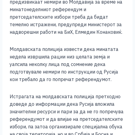
b
n
A
Li
предизвикаат немири во Молдавија за време на
минатонеделниот референдум и
o
g
p
n
претседателските избори треба да бидат
o
er
p
k
темелно истражени, предупреди министерот за
k
надворешни работи на БиХ, Елмедин Конаковиќ.
Молдавската полиција извести дека минатата
недела извршила рации низ целата земја и
уапсила неколку лица под сомнение дека
подготвувале немири по инструкции од Русија
кои требало да го попречат референдумот.
Истрагата на молдавската полиција претходно
доведе до информации дека Русија вложила
значителни ресурси и пари за да не го попречува
референдумот и да влијае на претседателските
избори, па затоа организирале специјална обука
на своја територија, но и во Србија и Босна и