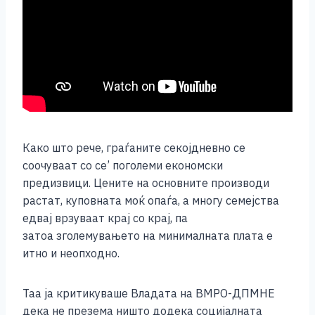
Како што рече, граѓаните секојдневно се
соочуваат со се’ поголеми економски
предизвици. Цените на основните производи
растат, куповната моќ опаѓа, а многу семејства
едвај врзуваат крај со крај, па
затоа зголемувањето на минималната плата е
итно и неопходно.
Таа ја критикуваше Владата на ВМРО-ДПМНЕ
дека не презема ништо додека социјалната