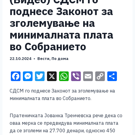
поднесе Законот за
зголемување на
минималната плата
во Собранието
22.10.2024
Вести
,
По дома
F
M
T
X
W
Vi
E
C
S
a
e
wi
h
b
m
o
h
СДСМ го поднесе Законот за зголемување на
c
ss
tt
at
er
ai
p
ar
минималната плата во Собранието.
e
e
er
s
l
y
e
b
n
A
Li
Пратеничката Јованка Тренчевска рече дека со
o
g
p
n
оваа мерка се предвидува минималната плата
да се зголеми на 27.700 денари, односно 450
o
er
p
k