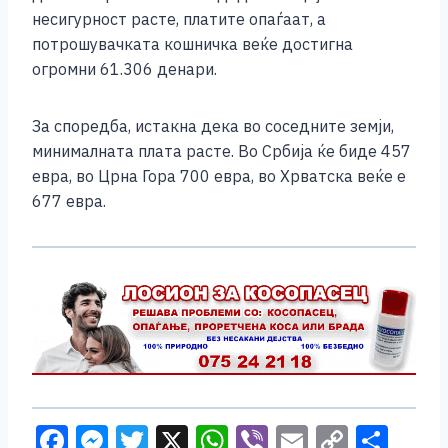
несигурност расте, платите опаѓаат, а
потрошувачката кошничка веќе достигна
огромни 61.306 денари.
За споредба, истакна дека во соседните земји,
минималната плата расте. Во Србија ќе биде 457
евра, во Црна Гора 700 евра, во Хрватска веќе е
677 евра.
F
M
T
X
W
Vi
E
C
S