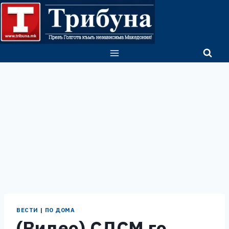
Skip
to
content
ВЕСТИ
|
ПО ДОМА
(Видео) СДСМ го