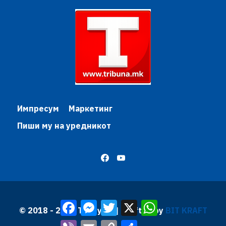
Импресум
Маркетинг
Пиши му на уредникот
Facebook
Messenger
Twitter
X
WhatsApp
© 2018 - 2026 Трибуна | Krafted by
BIT KRAFT
Viber
Email
Copy
Share