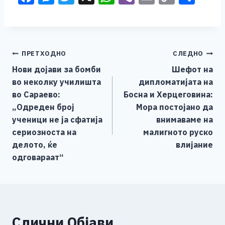
a
e
wi
h
b
m
o
h
c
ss
tt
at
er
ai
p
ar
e
e
er
s
l
y
e
Навигација
ПРЕТХОДНО
СЛЕДНО
b
n
A
Li
Нови дојави за бомби
Шефот на
o
g
p
n
на
во неколку училишта
дипломатијата на
o
er
p
k
напис
во Сараево:
Босна и Херцеговина:
k
„Одреден број
Мора постојано да
ученици не ја сфатија
внимаваме на
сериозноста на
малигното руско
делото, ќе
влијание
одговараат“
Слични Објави