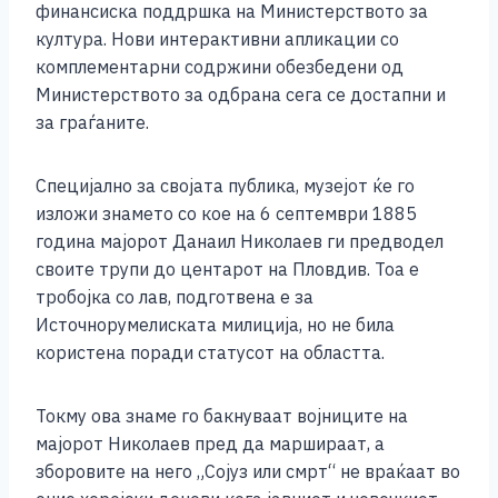
финансиска поддршка на Министерството за
k
култура. Нови интерактивни апликации со
комплементарни содржини обезбедени од
Министерството за одбрана сега се достапни и
за граѓаните.
Специјално за својата публика, музејот ќе го
изложи знамето со кое на 6 септември 1885
година мајорот Данаил Николаев ги предводел
своите трупи до центарот на Пловдив. Тоа е
тробојка со лав, подготвена е за
Источнорумелиската милиција, но не била
користена поради статусот на областта.
Токму ова знаме го бакнуваат војниците на
мајорот Николаев пред да маршираат, а
зборовите на него „Сојуз или смрт“ не враќаат во