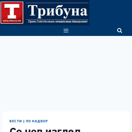
Skip
to
content
ВЕСТИ
|
ПО НАДВОР
Со нов изглед,