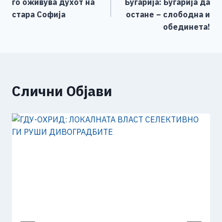
го оживува духот на
Бугарија: Бугарија да
o
er
p
k
напис
стара Софија
остане – слободна и
k
обединета!
Слични Објави