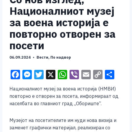
Националниот музеј
за воена историја е
повторно отворен за
посети
06.09.2024
Вести
,
По надвор
F
M
T
X
W
Vi
E
C
S
a
e
wi
h
b
m
o
h
Националниот музеј за воена историја (НМВИ)
c
ss
tt
at
er
ai
p
ar
повторно е отворен за посета, информираат од
e
e
er
s
l
y
e
населбата во главниот град „Обориште“.
b
n
A
Li
o
g
p
n
Музејот на посетителите им нуди нова визија и
заменет графички материјал, реализиран со
o
er
p
k