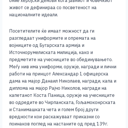
оние херојски денови кога јавниот и човечкиот
живот се дефинираа со посветеност на
националните идеали.
Посетителите ќе имаат можност да ги
разгледаат униформите и опремата на
војниците од Бугарската армија и
Источнорумелиската милиција, како и
предметите на учесниците во обединувањето.
Меѓу нив има униформи, оружје, награди и лични
работи на принцот Александар I, офицерска
дама на мајор Данаил Николаев, награди, капа и
диплома на мајор Рајчо Николов, награди на
капетанот Коста Паница, оружје на учесниците
во одредите во Чирпанската, Гољамоконрската
и Станимашката чета и голем број други
вредности кои раскажуваат приказни со
поинаков поглед на настаните од пред 139г.