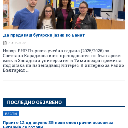
Да предаваш бугарски јазик во Банат
30.06.2026
Извор: БНР Първата учебна година (2025/2026) за
Светлана Караджова като преподавател по български
език в Западния университет в Тимишоара премина
под знака на изненадващ интерес. В интервю за Радио
България ...
ПОСЛЕДНО ОБЈАВЕНО
ВЕСТИ
Првите 12 од вкупно 35 нови електрични возови за
Бугарија се готови