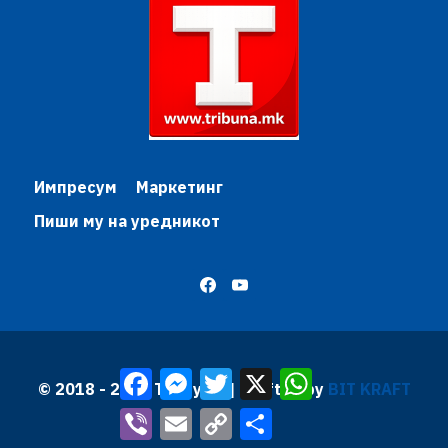
Импресум
Маркетинг
Пиши му на уредникот
Facebook
Messenger
Twitter
X
WhatsApp
© 2018 - 2026 Трибуна | Krafted by
BIT KRAFT
Viber
Email
Copy
Share
Link