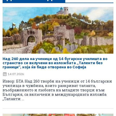
Над 260 дела на ученици од 14 бугарски училишта во
странство се вклучени во изложбата „Таленти без
граници“, која ќе биде отворена во Софија
14.07.2026
Извор: БТА Над 260 творби на ученици от 14 български
училища в чужбина, които разкриват таланта,
въображението и любовта на младите творци към
България, са включени в международната изложба
„Таланти ...