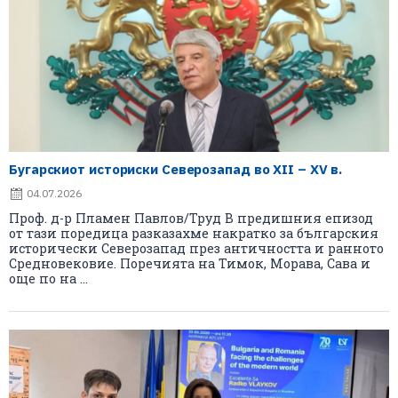
Бугарскиот историски Северозапад во XII – XV в.
04.07.2026
Проф. д-р Пламен Павлов/Труд В предишния епизод
от тази поредица разказахме накратко за българския
исторически Северозапад през античността и ранното
Средновековие. Поречията на Тимок, Морава, Сава и
още по на ...