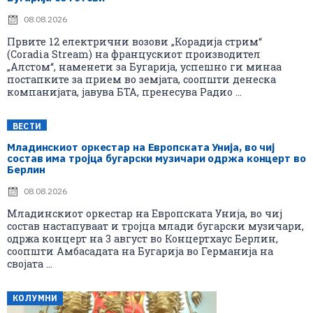
08.08.2026
Првите 12 електрични возови „Корадија стрим“
(Coradia Stream) на францускиот производител
„Алстом“, наменети за Бугарија, успешно ги минаа
постапките за прием во земјата, соопшти денеска
компанијата, јавува БТА, пренесува Радио ...
ВЕСТИ
Младинскиот оркестар на Европската Унија, во чиј
состав има тројца бугарски музичари одржа концерт во
Берлин
08.08.2026
Младинскиот оркестар на Европската Унија, во чиј
состав настапуваат и тројца млади бугарски музичари,
одржа концерт на 3 август во Концертхаус Берлин,
соопшти Амбасадата на Бугарија во Германија на
својата ...
КОЛУМНИ