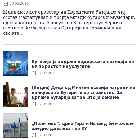
08.08.2026
Младинскиот оркестар на Европската Унија, во чиј
состав настапуваат и тројца млади бугарски музичари,
одржа концерт на 3 август во Концертхаус Берлин,
соопшти Амбасадата на Бугарија во Германија на
својата ...
Бугарија ја задржа лидерската позиција во
ЕУ по растот на услугите
07.08.2026
(Видео) Деца од Минхен освоија награди на
конкурси за Бугарите во странство: Ја
цртаме Бугарија затоа што ја сакаме
07.08.2026
„Политико“: Црна Гора и Исланд би можеле
заедно да влезат во ЕУ
07.08.2026