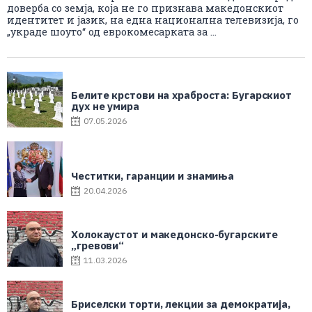
доверба со земја, која не го признава македонскиот
идентитет и јазик, на една национална телевизија, го
„украде шоуто“ од еврокомесарката за ...
Белите крстови на храброста: Бугарскиот
дух не умира
07.05.2026
Честитки, гаранции и знамиња
20.04.2026
Холокаустот и македонско-бугарските
„гревови“
11.03.2026
Бриселски торти, лекции за демократија,