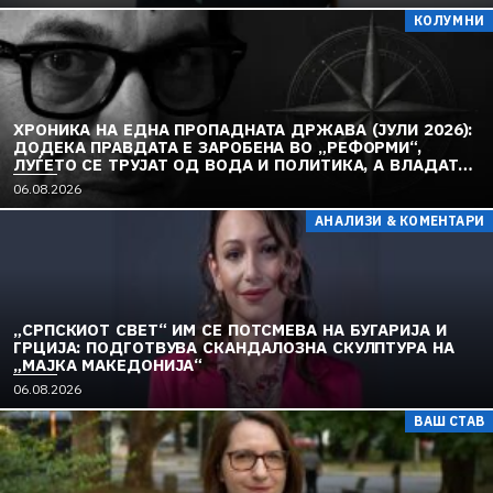
КОЛУМНИ
ХРОНИКА НА ЕДНА ПРОПАДНАТА ДРЖАВА (ЈУЛИ 2026):
ДОДЕКА ПРАВДАТА Е ЗАРОБЕНА ВО „РЕФОРМИ“,
ЛУЃЕТО СЕ ТРУЈАТ ОД ВОДА И ПОЛИТИКА, А ВЛАДАТА
И ОПОЗИЦИЈАТА СЕ „РЕКОНСТРУИРААТ“ – ЗЕМЈАТА
06.08.2026
ТОНЕ ВО „ДОСТОИНСТВО“ И МОЛЧИ ПРЕД УКРАИНА
АНАЛИЗИ & КОМЕНТАРИ
„СРПСКИОТ СВЕТ“ ИМ СЕ ПОТСМЕВА НА БУГАРИЈА И
ГРЦИЈА: ПОДГОТВУВА СКАНДАЛОЗНА СКУЛПТУРА НА
„МАЈКА МАКЕДОНИЈА“
06.08.2026
ВАШ СТАВ