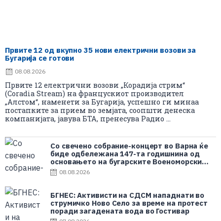
Првите 12 од вкупно 35 нови електрични возови за
Бугарија се готови
08.08.2026
Првите 12 електрични возови „Корадија стрим“
(Coradia Stream) на францускиот производител
„Алстом“, наменети за Бугарија, успешно ги минаа
постапките за прием во земјата, соопшти денеска
компанијата, јавува БТА, пренесува Радио ...
Со свечено собрание-концерт во Варна ќе
биде одбележана 147-та годишнина од
основањето на бугарските Военоморски
сили
08.08.2026
БГНЕС: Aктивисти на СДСМ нападнати во
струмичко Ново Село за време на протест
поради загадената вода во Гостивар