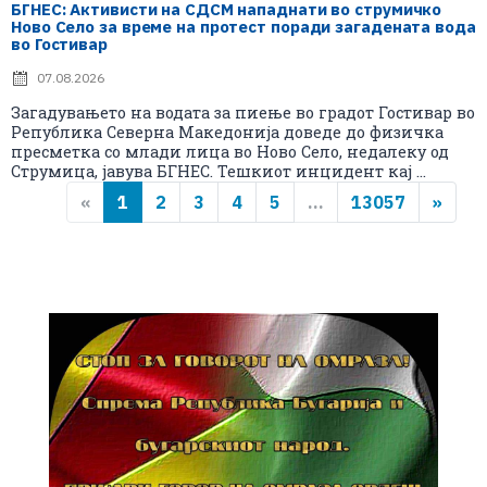
БГНЕС: Aктивисти на СДСМ нападнати во струмичко
Ново Село за време на протест поради загадената вода
во Гостивар
07.08.2026
Загадувањето на водата за пиење во градот Гостивар во
Република Северна Македонија доведе до физичка
пресметка со млади лица во Ново Село, недалеку од
Струмица, јавува БГНЕС. Тешкиот инцидент кај ...
«
1
2
3
4
5
...
13057
»