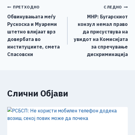
e
e
er
s
l
y
e
Навигација
ПРЕТХОДНО
СЛЕДНО
b
n
A
Li
Обвинувањата меѓу
МНР: Бугарскиот
o
g
p
n
на
Рускоска и Муареми
конзул немал право
o
er
p
k
напис
штетно влијаат врз
да присуствува на
k
довербата во
увидот на Комисијата
институциите, смета
за спречување
Спасовски
дискриминација
Слични Објави