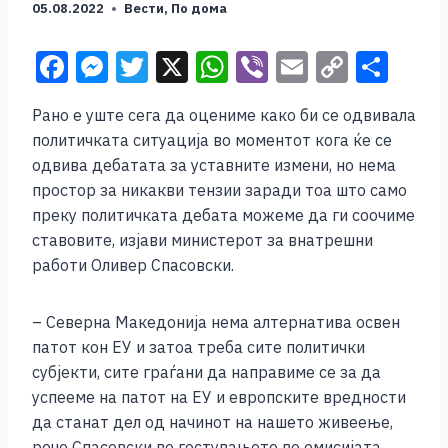
05.08.2022
Вести
,
По дома
F
M
T
X
W
Vi
E
C
S
a
e
wi
h
b
m
o
h
Рано е уште сега да оцениме како би се одвивала
c
ss
tt
at
er
ai
p
ar
политичката ситуација во моментот кога ќе се
e
e
er
s
l
y
e
одвива дебатата за уставните измени, но нема
b
n
A
Li
простор за никакви тензии заради тоа што само
преку политичката дебата можеме да ги соочиме
o
g
p
n
ставовите, изјави министерот за внатрешни
o
er
p
k
работи Оливер Спасовски.
k
– Северна Македонија нема алтернатива освен
патот кон ЕУ и затоа треба сите политички
субјекти, сите граѓани да направиме се за да
успееме на патот на ЕУ и европските вредности
да станат дел од начинот на нашето живеење,
рече Спасовски во гостувањето во емисијата