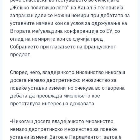
„Жешко политичко лето“ на Канал 5 телевизија
запрашан дали се можни немири при дебатата за
уставните измени кои се услов за одржување на
Втората меѓувладина конференција со ЕУ, со
оглед на немирите кои се случија пред
Собранието при гласањето на францускиот
предлог.
Според него, владејачкото мнозинство никогаш
досега немало двотретинско мнозинство за
повеќе уставни измени, но очекува во отворена
дебата да преовлада мислењето кое
претставува интерес на државата.
-Никогаш досега владејачкото мнозинство
немало двотретинско мнозинство за повеќе
уставни измени. Затоа е Парламентот, затоа е