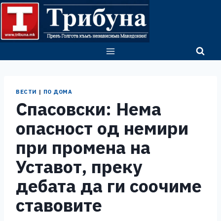
Skip
to
content
ВЕСТИ
|
ПО ДОМА
Спасовски: Нема
опасност од немири
при промена на
Уставот, преку
дебата да ги соочиме
ставовите