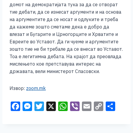
домот на демократијата тука за да се отворат
тие дебати, да се изнесат аргументи и на основа
на аргументите да се носат и одлуките и треба
да кажеме зошто сметаме дека е добро да
влезат и Бугарите и Црногорците и Хрватите и
Евреите во Уставот. Да ги чуеме и аргументите
зошто тие не би требале да се внесат во Уставот.
Тоа е легитимна дебата. На крајот да преовлада
мислењето кое претставува интерес на
државата, вели министерот Спасовски.
Извор:
zoom.mk
F
M
T
X
W
Vi
E
C
S
a
e
wi
h
b
m
o
h
c
ss
tt
at
er
ai
p
ar