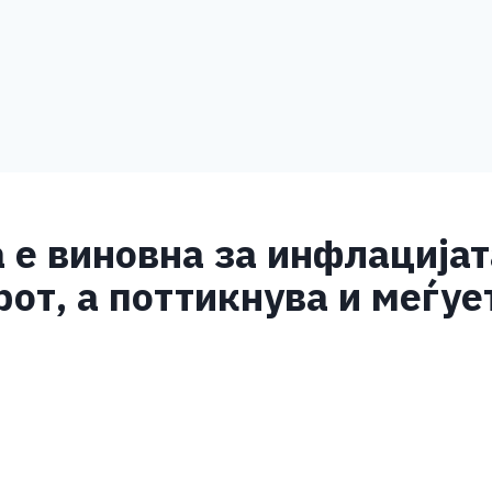
а е виновна за инфлацијат
от, а поттикнува и меѓуе
S
h