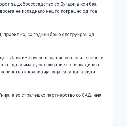
орот за добрососедство со Бугарија кои беа
досега не испаднало нешто погрешно од тоа
 проект кој со години беше опструиран од
цес. Дали има руско влијание во нашите верски
наете, дали има руско влијание во невладините
зинство и коалиција, која сака да ја види
нија, е во стратешко партнерство со САД, има