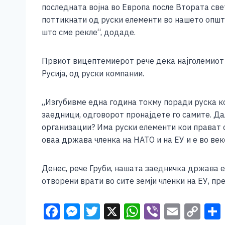
последната војна во Европа после Втората све
поттикнати од руски елементи во нашето општ
што сме рекле“, додаде.
Првиот вицептемиерот рече дека најголемиот 
Русија, од руски компании.
„Изгубивме една година токму поради руска ко
заедници, одговорот пронајдете го самите. Дал
организации? Има руски елементи кои прават с
оваа држава членка на НАТО и на ЕУ и е во век
Денес, рече Груби, нашата заедничка држава е
отворени врати во сите земји членки на ЕУ, пр
F
M
T
X
W
Vi
E
C