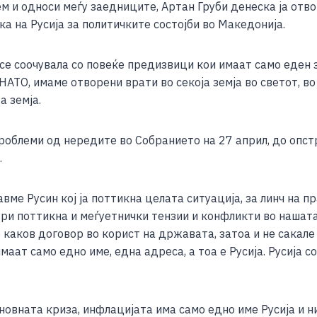
м и односи меѓу заедниците, Артан Груби денеска ја отв
ar
а на Русија за политичките состојби во Македонија.
e
се соочувала со повеќе предизвици кои имаат само еден 
НАТО, имаме отворени врати во секоја земја во светот, во
а земја.
 проблеми од нередите во Собранието на 27 април, до оп
.
вме Русин кој ја поттикна целата ситуација, за линч на 
ури поттикна и меѓуетнички тензии и конфликти во нашата 
 каков договор во корист на државата, затоа и не сакале
 имаат само едно име, една адреса, а тоа е Русија. Русија
новната криза, инфлацијата има само едно име Русија и н