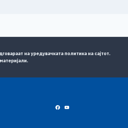
говараат на уредувачката политика на сајтот.
 материјали.