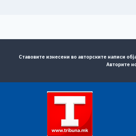
Ставовите изнесени во авторските написи обј
Авторите но