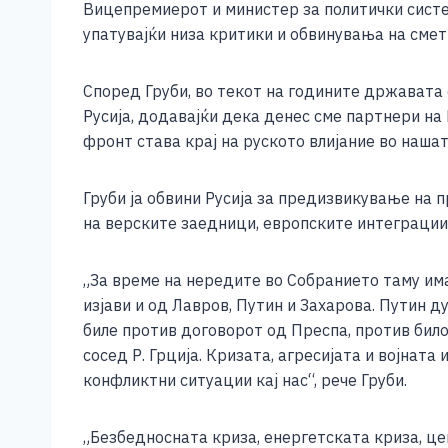
Вицепремиерот и министер за политички систе
c
ss
tt
at
er
ai
p
упатувајќи низа критики и обвинувања на сметк
e
e
er
s
l
y
b
n
A
Li
Според Груби, во текот на годините државата 
o
g
p
n
Русија, додавајќи дека денес сме партнери на 
фронт става крај на руското влијание во нашат
o
er
p
k
k
Груби ја обвини Русија за предизвикување на
на верските заедници, европските интеграции
„За време на нередите во Собранието таму има
изјави и од Лавров, Путин и Захарова. Путин д
биле против договорот од Преспа, против било
сосед Р. Грција. Кризата, агресијата и војната
конфликтни ситуации кај нас“, рече Груби.
„Безбедносната криза, енергетската криза, це