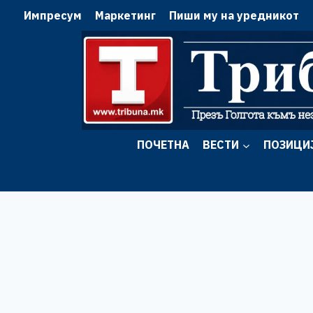
Skip
Импресум
Маркетинг
Пиши му на уредникот
to
content
ПОЧЕТНА
ВЕСТИ
ПОЗИЦИ