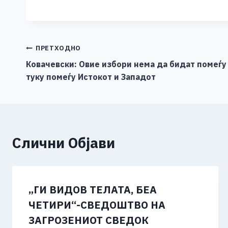
a
e
wi
h
b
m
o
c
ss
tt
at
er
ai
p
e
e
er
s
l
y
b
n
A
Li
Навигација
ПРЕТХОДНО
o
g
p
n
Ковачевски: Овие избори нема да бидат помеѓу
на
туку помеѓу Истокот и Западот
o
er
p
k
напис
k
Слични Објави
„ГИ ВИДОВ ТЕЛАТА, БЕА
ЧЕТИРИ“-СВЕДОШТВО НА
ЗАГРОЗЕНИОТ СВЕДОК