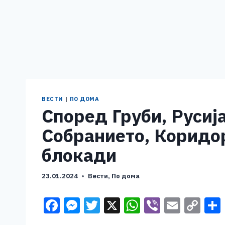
ВЕСТИ
|
ПО ДОМА
Според Груби, Русиј
Собранието, Коридор
блокади
23.01.2024
Вести
,
По дома
F
M
T
X
W
Vi
E
C
a
e
wi
h
b
m
o