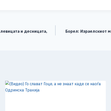
h
ar
e
 левицата и десницата,
Борел: Израелскиот м