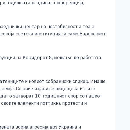
ори Годишната владина конференција,
заеднички центар на нестабилност а тоа е
 секоја светска институција, а само Европскиот
струкции на Коридорот 8, мешање во работата
пратениците и новиот собраниски спикер. Имаше
земја. Со овие изјави се виде дека истите
 да го затворат 10-годишниот спор со нашиот
 со своите елементи поттикна протести и
ивната воена агресија врз Украина и