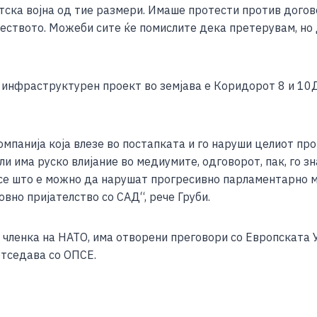
тска војна од тие размери. Имаше протести против догов
еството. Можеби сите ќе помислите дека претерувам, но 
инфраструктурен проект во земјава е Коридорот 8 и 10Д,
мпанија која влезе во постапката и го наруши целиот про
и има руско влијание во медиумите, одговорот, пак, го з
е што е можно да нарушат прогресивно парламентарно мно
овно пријателство со САД“, рече Груби.
 членка на НАТО, има отворени преговори со Европската У
етседава со ОПСЕ.
S