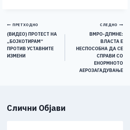
a
e
wi
h
b
m
o
h
c
ss
tt
at
er
ai
p
ar
e
e
er
s
l
y
e
Навигација
ПРЕТХОДНО
СЛЕДНО
b
n
A
Li
(ВИДЕО) ПРОТЕСТ НА
ВМРО-ДПМНЕ:
o
g
p
n
на
„БОЈКОТИРАМ“
ВЛАСТА Е
o
er
p
k
напис
ПРОТИВ УСТАВНИТЕ
НЕСПОСОБНА ДА СЕ
k
ИЗМЕНИ
СПРАВИ СО
ЕНОРМНОТО
АЕРОЗАГАДУВАЊЕ
Слични Објави