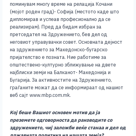
поминувам многу време на релација Кочани
(мојот роден град)- Софија (местото каде што
дипломирав и успеав професионално да се
реализирам). Пред да бидам избран за
претседател на Здружението, бев дел од
неговиот управувачки совет. Основната дејност
на здружението за Македонско-бугарско
пријателство е позната. Ние работиме за
општествено-културно зближување на двете
најблиски земји на Балканот- Македонија и
Бугарија. За активностите на Здружението,
граѓаните можат да се информираат од нашиот
веб сајт www.mbp.com.mk.
Кој беше Вашиот основен мотив да ја
преземете одговорноста да раководите со
здружението, чиј заложби веќе станаа и дел од
државната политика на нашата земја?