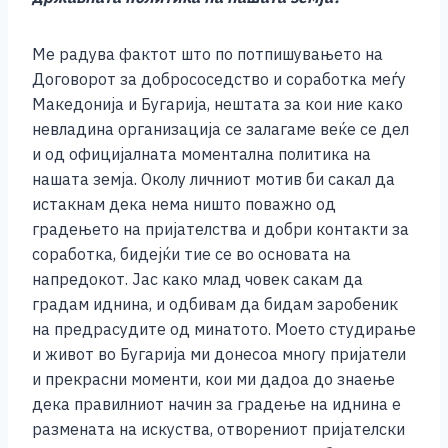
Ме радува фактот што по потпишувањето на
Договорот за добрососедство и соработка меѓу
Македонија и Бугарија, нештата за кои ние како
невладина организација се залагаме веќе се дел
и од официјалната моментална политика на
нашата земја. Околу личниот мотив би сакал да
истакнам дека нема ништо поважно од
градењето на пријателства и добри контакти за
соработка, бидејќи тие се во основата на
напредокот. Јас како млад човек сакам да
градам иднина, и одбивам да бидам заробеник
на предрасудите од минатото. Моето студирање
и живот во Бугарија ми донесоа многу пријатели
и прекрасни моменти, кои ми дадоа до знаење
дека правилниот начин за градење на иднина е
размената на искуства, отворениот пријателски