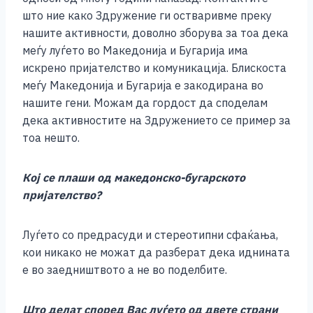
што ние како Здружение ги остваривме преку
нашите активности, доволно зборува за тоа дека
меѓу луѓето во Македонија и Бугарија има
искрено пријателство и комуникација. Блискоста
меѓу Македонија и Бугарија е закодирана во
нашите гени. Можам да гордост да споделам
дека активностите на Здружението се пример за
тоа нешто.
Кој се плаши од македонско-бугарското
пријателство?
Луѓето со предрасуди и стереотипни сфаќања,
кои никако не можат да разберат дека иднината
е во заедништвото а не во поделбите.
Што делат според Вас луѓето од двете страни