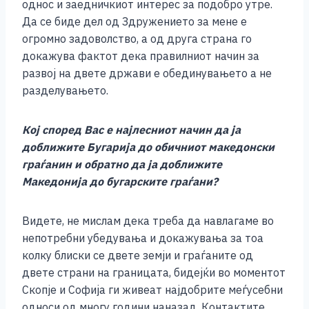
однос и заедничкиот интерес за подобро утре.
Да се биде дел од Здружението за мене е
огромно задоволство, а од друга страна го
докажува фактот дека правилниот начин за
развој на двете држави е обединувањето а не
разделувањето.
Кој според Вас е најлесниот начин да ја
доближите Бугарија до обичниот македонски
граѓанин и обратно да ја доближите
Македонија до бугарските граѓани?
Видете, не мислам дека треба да навлагаме во
непотребни убедувања и докажувања за тоа
колку блиски се двете земји и граѓаните од
двете страни на границата, бидејќи во моментот
Скопје и Софија ги живеат најдобрите меѓусебни
односи од многу години наназад. Контактите