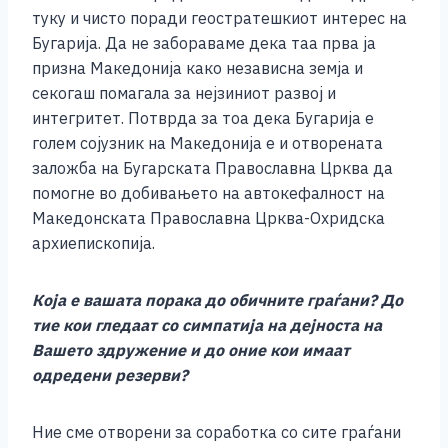
туку и чисто поради геостратешкиот интерес на
Бугарија. Да не забораваме дека таа прва ја
призна Македонија како независна земја и
секогаш помагала за нејзиниот развој и
интегритет. Потврда за тоа дека Бугарија е
голем сојузник на Македонија е и отворената
заложба на Бугарската Православна Црква да
помогне во добивањето на автокефалност на
Македонската Православна Црква-Охридска
архиепископија.
Која е вашата порака до обичните граѓани? До
тие кои гледаат со симпатија на дејноста на
Вашето здружение и до оние кои имаат
одредени резерви?
Ние сме отворени за соработка со сите граѓани