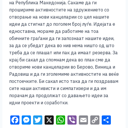
на Република Македонија. Сакаме да ги
прошириме активностите на здружението со
отворање на нови канцеларии со цел нашите
идеи да стигнат до поголем број луѓе. Идејата е
едноставна, мораме да работиме на тоа
обичните граѓани да ги запознаат нашите идеи,
за да се убедат дека во нив нема ништо од што
треба да се плашат или пак да имаат резерва. За
крај би сакал да спомнам дека во план сме да
отвориме нови канцеларии во Берово, Виница и
Радовиш и да ги зголемиме активностите на веќе
постоечките. Би сакал исто така да ги поздравам
сите наши активисти и симпатизери и да им
порачам да продолжат со давањето идеи за
идни проекти и соработки.
F
M
T
X
W
Vi
E
C
S