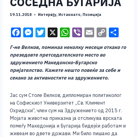
СОСЕДНА БУГАРИЈА
19.11.2018
Интервју
,
Истакнато
,
Позиција
F
M
T
X
W
Vi
E
C
S
a
e
wi
h
b
m
o
h
Г-не Велков, поминаа неколку месеци откако го
c
ss
tt
at
er
ai
p
ar
презедовте претседателското место во
e
e
er
s
l
y
e
здружението Македонско-Бугарско
b
n
A
Li
пријателство. Кажете нешто повеќе за себе и
секако за активностите на здружението.
o
g
p
n
o
er
p
k
Јас сум Столе Велков, дипломиран политиколог
k
на Софискиот Универзитет „Св. Климент
Охридски“, член сум на Здружението од 2015 г.
Мојата животна приказна ја отсликува врската
помеѓу Македонија и Бугарија бидејќи работам и
живеам во двете држави. Ми било пишано да