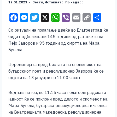
12.01.2023
Вести
,
Истакнато
,
По надвор
F
M
T
X
W
Vi
E
C
S
a
e
wi
h
b
m
o
h
Со ритуали на полагање цвеќе во Благоевград ќе
c
ss
tt
at
er
ai
p
ar
бидат одбележани 145 години од раѓањето на
e
e
er
s
l
y
e
Пејо Јаворов и 95 години од смртта на Мара
b
n
A
Li
Бунева.
o
g
p
n
Церемонијата пред бистата на споменикот на
o
er
p
k
бугарскиот поет и револуционер Јаворов ќе се
k
одржи на 13 јануари во 11:00 часот.
Веднаш потоа, во 11:15 часот благоевградската
јавност ќе се поклони пред делото и споменот на
Мара Бунева, бугарска револуционерка и членка
на Внатрешната македонска револуционерна