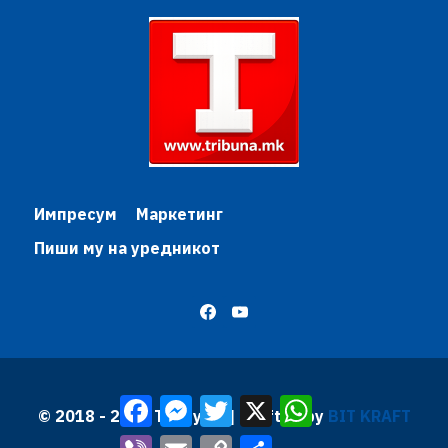
Импресум
Маркетинг
Пиши му на уредникот
Facebook
Messenger
Twitter
X
WhatsApp
© 2018 - 2026 Трибуна | Krafted by
BIT KRAFT
Viber
Email
Copy
Share