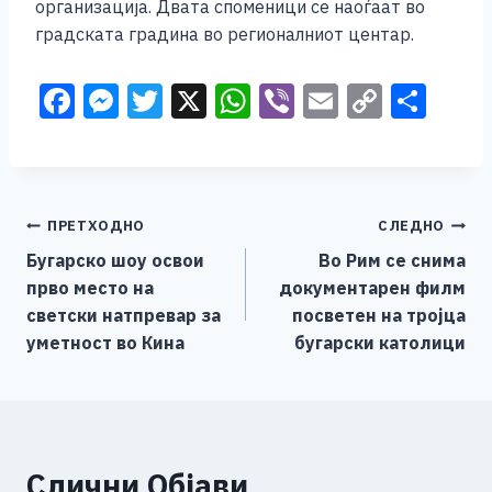
организација. Двата споменици се наоѓаат во
градската градина во регионалниот центар.
F
M
T
X
W
Vi
E
C
S
a
e
wi
h
b
m
o
h
c
ss
tt
at
er
ai
p
ar
e
e
er
s
l
y
e
Навигација
ПРЕТХОДНО
СЛЕДНО
b
n
A
Li
Бугарско шоу освои
Во Рим се снима
o
g
p
n
на
прво место на
документарен филм
o
er
p
k
напис
светски натпревар за
посветен на тројца
k
уметност во Кина
бугарски католици
Слични Објави