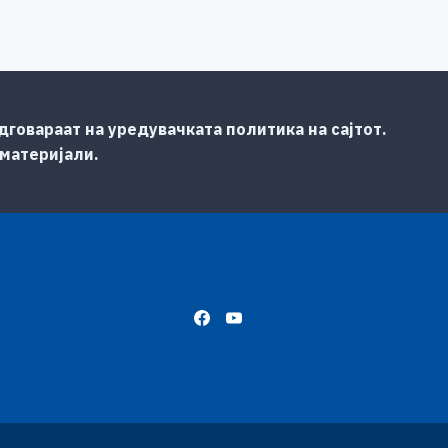
говараат на уредувачката политика на сајтот.
 материјали.