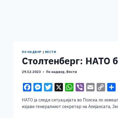
ПО НАДВОР
|
ВЕСТИ
Столтенберг: НАТО б
29.12.2023
По надвор
,
Вести
F
M
T
X
W
Vi
E
C
a
e
wi
h
b
m
o
НАТО ја следи ситуацијата во Полска по извеш
c
ss
tt
at
er
ai
p
изјави генералниот секретар на Алијансата, Ј
e
e
er
s
l
y