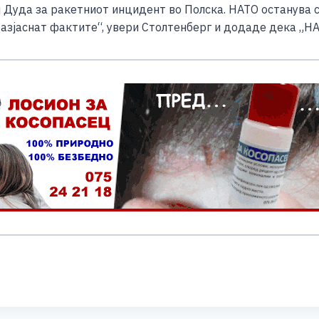
 Дуда за ракетниот инцидент во Полска. НАТО останува с
азјаснат фактите“, увери Столтенберг и додаде дека „НА
S
h
ar