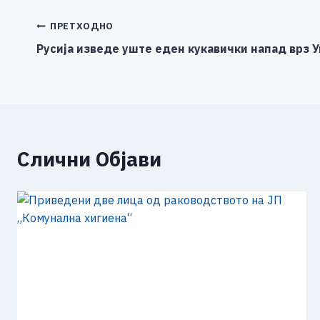
e
e
er
s
l
y
b
n
A
Li
Навигација
ПРЕТХОДНО
o
g
p
n
Русија изведе уште еден кукавички напад врз 
на
o
er
p
k
напис
k
Слични Објави