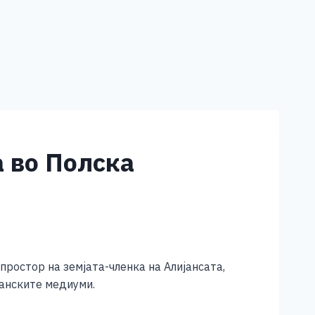
а во Полска
ростор на земјата-членка на Алијансата,
танските медиуми.