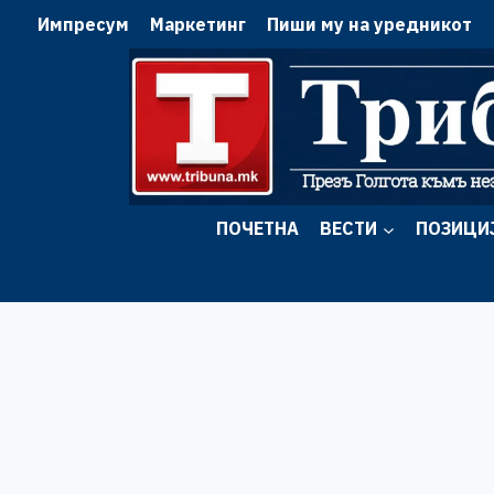
Skip
Импресум
Маркетинг
Пиши му на уредникот
to
content
ПОЧЕТНА
ВЕСТИ
ПОЗИЦИ