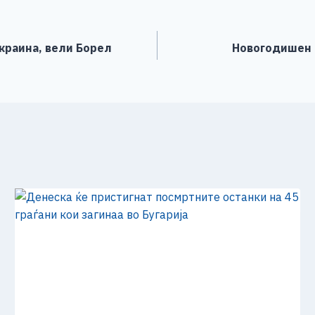
e
Украина, вели Борел
Новогодишен к