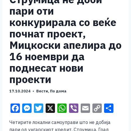
пари оти
конкурирала со веќе
почнат проект,
Мицкоски апелира до
16 ноември да
поднесат нови
проекти
17.10.2024
Вести
,
По дома
F
M
T
X
W
Vi
E
C
S
a
e
wi
h
b
m
o
h
Четирите локални самоуправи што не добија
c
ss
tt
at
er
ai
p
ar
пари од унгарскиот кредит, Струмица, Град