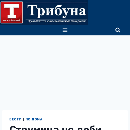
Skip
to
content
ВЕСТИ
|
ПО ДОМА
Струмица не доби