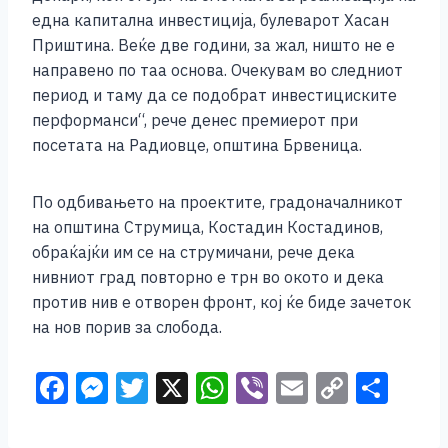
една капитална инвестиција, булеварот Хасан
Приштина. Веќе две години, за жал, ништо не е
направено по таа основа. Очекувам во следниот
период и таму да се подобрат инвестициските
перформанси“, рече денес премиерот при
посетата на Радиовце, општина Брвеница.
По одбивањето на проектите, градоначалникот
на општина Струмица, Костадин Костадинов,
обраќајќи им се на струмичани, рече дека
нивниот град повторно е трн во окото и дека
против нив е отворен фронт, кој ќе биде зачеток
на нов порив за слобода.
F
M
T
X
W
Vi
E
C
S
a
e
wi
h
b
m
o
h