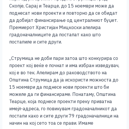
e
e
er
s
l
y
e
Скопје, Сарај и Теарце, до 15 ноември може да
b
n
A
Li
поднесат нови проекти и повторно да се обидат
да добијат финансирање од централниот буџет.
o
g
p
n
Премиерот Христијан Мицкоски апелира
o
er
p
k
градоначалниците да постапат како што
k
постапиле и сите други.
„Струмица не доби пари затоа што конкурира со
проект кој веќе е почнат и има избран изведувач,
кој е во тек. Апелирам до раководството на
Општина Струмица да ја искористи можноста до
15 ноември да поднесе нови проекти што би
можеле да ги финансираме. Понатаму, Општина
Теарце, која поднесе проекти преку приватна
имејл-адреса, го повикувам градоначалникот да
постапи како и сите други 79 градоначалници на
начин на кој сето тоа се прави. Имаме