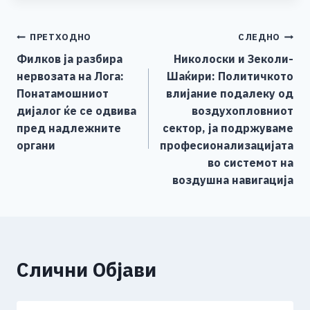
c
ss
tt
at
er
ai
p
ar
e
e
er
s
l
y
e
Навигација
ПРЕТХОДНО
СЛЕДНО
b
n
A
Li
Филков ја разбира
Николоски и Зеколи-
o
g
p
n
на
нервозата на Лога:
Шаќири: Политичкото
o
er
p
k
напис
Понатамошниот
влијание подалеку од
k
дијалог ќе се одвива
воздухопловниот
пред надлежните
сектор, ја подржуваме
органи
професионализацијата
во системот на
воздушна навигација
Слични Објави