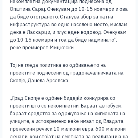
некомплетна документација поднесена од
Општина Сарај. Очекувам до 10-15 ноември и ова
да биде отстрането. Станува збор за патна
инфраструктура во едно населено место, мислам
дека е Ласкарци, и плус еден водовод. Очекувам
до 10-15 ноември и тоа да биде надминато“,
рече премиерот Мицкоски.
Тој не гледа политика во одбивањето на
проектите поднесени од градоначалничката на
Скопје, Данела Арсовска.
„Град Скопје е одбиен бидејќи конкурира со
проекти што се некомплетни. Бараат автобуси,
бараат средства за одржување на хигиената на
улиците, а истовремено веќе имаат од Владата
пренесени речиси 10 милиони евра, 600 милиони
денари, кои стојат на сметката за реализација на