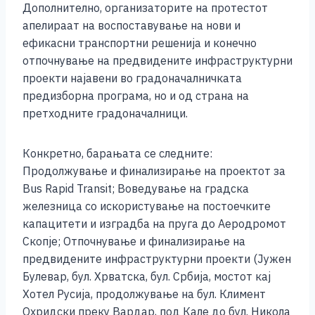
Дополнително, организаторите на протестот
апелираат на воспоставување на нови и
ефикасни транспортни решенија и конечно
отпочнување на предвидените инфраструктурни
проекти најавени во градоначалничката
предизборна програма, но и од страна на
претходните градоначалници.
Конкретно, барањата се следните:
Продолжување и финализирање на проектот за
Bus Rapid Transit; Воведување на градска
железница со искористување на постоечките
капацитети и изградба на пруга до Аеродромот
Скопје; Отпочнување и финализирање на
предвидените инфраструктурни проекти (Јужен
Булевар, бул. Хрватска, бул. Србија, мостот кај
Хотел Русија, продолжување на бул. Климент
Охридски преку Вардар, под Кале до бул. Никола