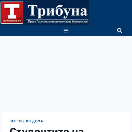
Skip
to
content
ВЕСТИ
|
ПО ДОМА
Студентите на