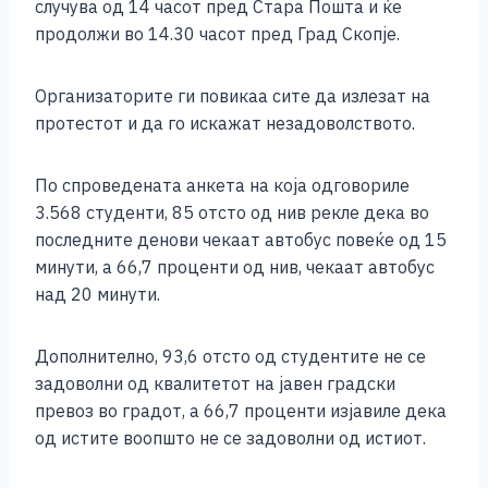
b
n
A
Li
случува од 14 часот пред Стара Пошта и ќе
продолжи во 14.30 часот пред Град Скопје.
o
g
p
n
o
er
p
k
Организаторите ги повикаа сите да излезат на
k
протестот и да го искажат незадоволството.
По спроведената анкета на која одговориле
3.568 студенти, 85 отсто од нив рекле дека во
последните денови чекаат автобус повеќе од 15
минути, а 66,7 проценти од нив, чекаат автобус
над 20 минути.
Дополнително, 93,6 отсто од студентите не се
задоволни од квалитетот на јавен градски
превоз во градот, а 66,7 проценти изјавиле дека
од истите воопшто не се задоволни од истиот.