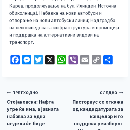
Карев, продолжување на бул. Илинден, Источна
обиколница), Набавка на нови автобуси и
отворање на нови автобуски линии; Надградба
на велосипедската инфраструктура и промоција
и поддршка на алтернативни видови на
транспорт.
F
M
T
X
W
Vi
E
C
S
a
e
wi
h
b
m
o
h
c
ss
tt
at
er
ai
p
ar
e
e
er
s
l
y
e
Навигација
ПРЕТХОДНО
СЛЕДНО
b
n
A
Li
Стојановски: Нафта
Писториус се откажа
o
g
p
n
на
утре ќе има, а јавната
од кандидатурата за
o
er
p
k
напис
набавка за една
канцелар и го
k
недела ќе биде
поддржа реизборот