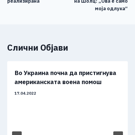
реализирана
на Шолц: „Ова е само
моја одлука“
Слични Објави
Во Украина почна да пристигнува
американската воена помош
17.04.2022