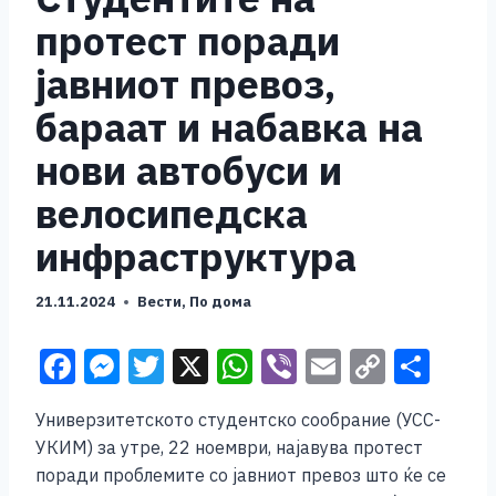
протест поради
јавниот превоз,
бараат и набавка на
нови автобуси и
велосипедска
инфраструктура
21.11.2024
Вести
,
По дома
F
M
T
X
W
Vi
E
C
S
a
e
wi
h
b
m
o
h
Универзитетското студентско сообрание (УСС-
c
ss
tt
at
er
ai
p
ar
УКИМ) за утре, 22 ноември, најавува протест
e
e
er
s
l
y
e
поради проблемите со јавниот превоз што ќе се