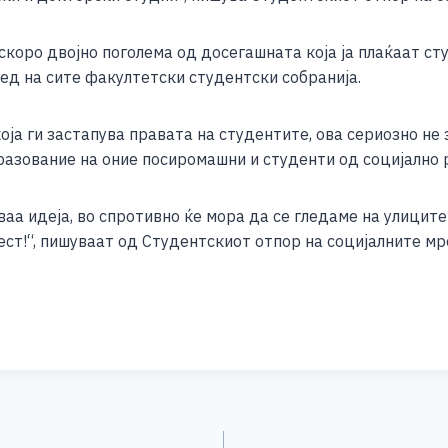
e
 скоро двојно поголема од досегашната која ја плаќаат с
ед на сите факултетски студентски собранија.
ја ги застапува правата на студентите, ова сериозно не 
разование на оние посиромашни и студенти од социјално 
ваа идеја, во спротивно ќе мора да се гледаме на улиците
ст!“, пишуваат од Студентскиот отпор на социјалните мр
S
h
ar
e