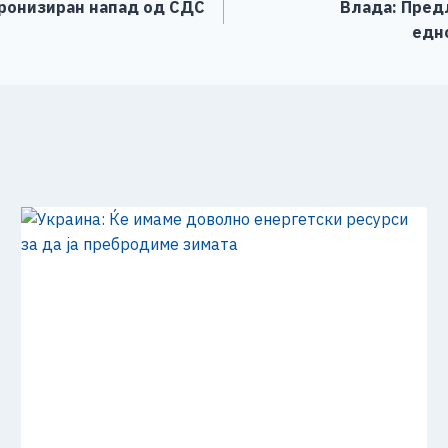
хронизиран напад од СДС
Влада: Пред
едн