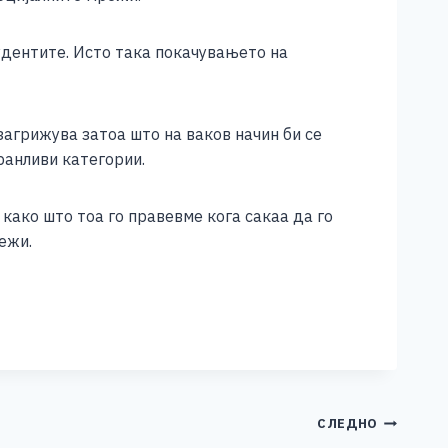
тудентите. Исто така покачувањето на
загрижува затоа што на ваков начин би се
ранливи категории.
 како што тоа го правевме кога сакаа да го
ежи.
СЛЕДНО