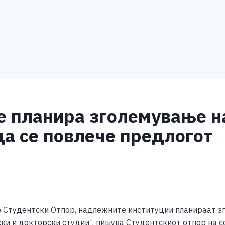
е планира зголемување н
да се повлече предлогот
S
h
о Студентски Отпор, надлежните институции планираат 
ar
ски и докторски студии“, пишува Студентскиот отпор на с