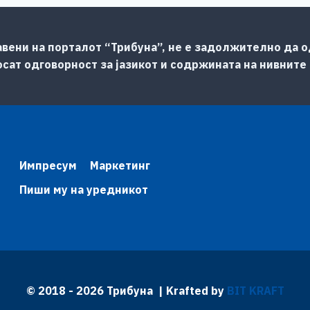
авени на порталот “Трибуна”, не е задолжително да од
сат одговорност за јазикот и содржината на нивните
Импресум
Маркетинг
Пиши му на уредникот
© 2018 - 2026 Трибуна | Krafted by
BIT KRAFT