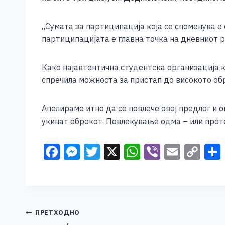
e
e
er
s
l
y
b
n
A
Li
„Сумата за партиципација која се споменува е
o
g
p
n
партиципацијата е главна точка на дневниот р
o
er
p
k
Како најавтентична студентска организација ко
k
спречила можноста за пристап до високото об
Апелирамe итно да се повлече овој предлог и о
укинат оброкот. Повлекување одма – или проте
F
M
T
X
W
Vi
E
C
a
e
wi
h
b
m
o
c
ss
tt
at
er
ai
p
e
e
er
s
l
y
b
n
A
Li
Навигација
ПРЕТХОДНО