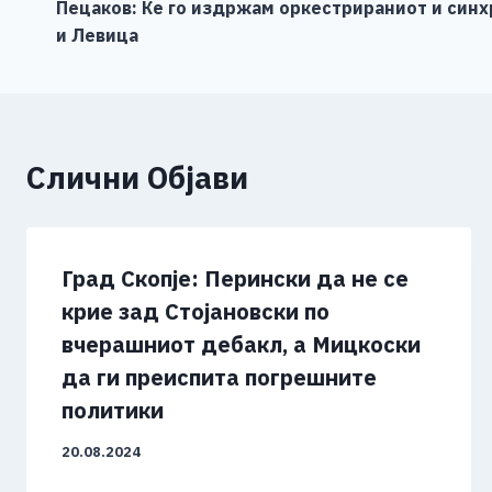
o
g
p
n
Пецаков: Ќе го издржам оркестрираниот и син
на
и Левица
o
er
p
k
напис
k
Слични Објави
Град Скопје: Перински да не се
крие зад Стојановски по
вчерашниот дебакл, а Мицкоски
да ги преиспита погрешните
политики
20.08.2024