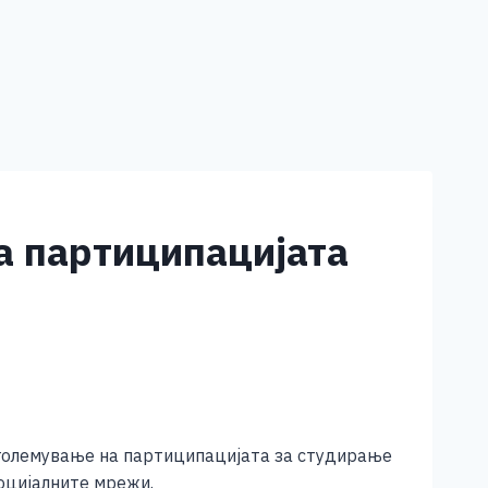
а партиципацијата
зголемување на партиципацијата за студирање
оцијалните мрежи.