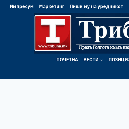
Skip
Импресум
Маркетинг
Пиши му на уредникот
to
content
ПОЧЕТНА
ВЕСТИ
ПОЗИЦИ