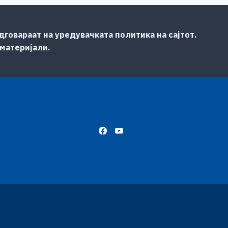
говараат на уредувачката политика на сајтот.
 материјали.