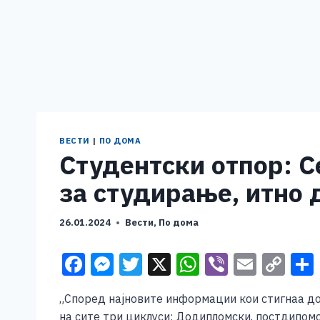
ВЕСТИ
|
ПО ДОМА
Студентски отпор: С
за студирање, итно 
26.01.2024
Вести
,
По дома
F
M
T
X
W
Vi
E
C
a
e
wi
h
b
m
o
„Според најновите информации кои стигнаа д
c
ss
tt
at
er
ai
p
на сите три циклуси: Додипломски, постдипом