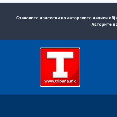
Ставовите изнесени во авторските написи обј
Авторите но