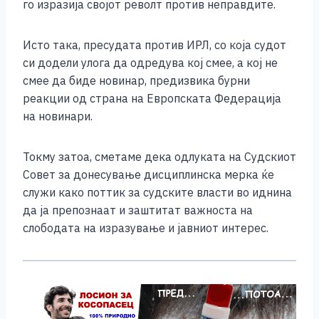
го изразија својот револт против неправдите.
Исто така, пресудата против ИРЛ, со која судот
си додели улога да одредува кој смее, а кој не
смее да биде новинар, предизвика бурни
реакции од страна на Европската Федерација
на новинари.
Токму затоа, сметаме дека одлуката на Судскиот
Совет за донесување дисциплинска мерка ќе
служи како поттик за судските власти во иднина
да ја препознаат и заштитат важноста на
слободата на изразување и јавниот интерес.