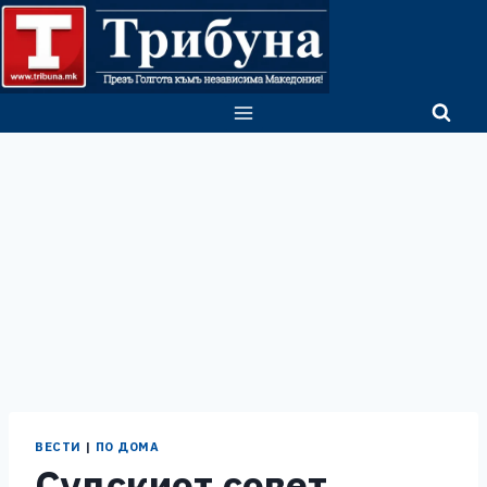
Skip
to
content
ВЕСТИ
|
ПО ДОМА
Судскиот совет