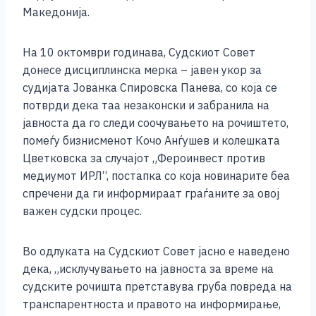
o
g
p
n
Македонија.
o
er
p
k
k
На 10 октомври годинава, Судскиот Совет
донесе дисциплинска мерка – јавен укор за
судијата Јованка Спировска Панева, со која се
потврди дека таа незаконски и забранила на
јавноста да го следи соочувањето на рочиштето,
помеѓу бизнисменот Кочо Анѓушев и колешката
Цветковска за случајот „Фероинвест против
медиумот ИРЛ“, постапка со која новинарите беа
спречени да ги информираат граѓаните за овој
важен судски процес.
Во одлуката на Судскиот Совет јасно е наведено
дека, „исклучувањето на јавноста за време на
судските рочишта претставува груба повреда на
транспарентноста и правото на информирање,