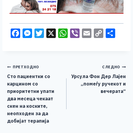
F
M
T
X
W
Vi
E
C
S
a
e
wi
h
b
m
o
h
c
ss
tt
at
er
ai
p
ar
e
e
er
s
l
y
e
Навигација
ПРЕТХОДНО
СЛЕДНО
b
n
A
Li
Сто пациентки со
Урсула Фон Дер Лајен
o
g
p
n
на
карцином со
„помеѓу ручекот и
o
er
p
k
напис
приоритетни упати
вечерата“
k
два месеца чекаат
скен на коските,
неопходен за да
добијат терапија