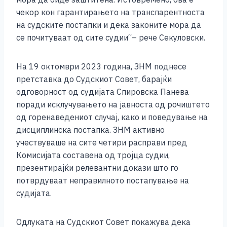
чекор кон гарантирањето на транспарентноста
на судските постапки и дека законите мора да
се почитуваат од сите судии“– рече Секуловски.
На 19 октомври 2023 година, ЗНМ поднесе
претставка до Судскиот Совет, барајќи
одговорност од судијата Спировска Панева
поради исклучувањето на јавноста од рочиштето
од горенаведениот случај, како и поведување на
дисциплинска постапка. ЗНМ активно
учествуваше на сите четири расправи пред
Комисијата составена од тројца судии,
презентирајќи релевантни докази што го
потврдуваат неправилното постапување на
судијата.
Одлуката на Судскиот Совет покажува дека