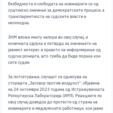
безбедноста и слободата на новинарите се од
суштинско значење за демократските процеси, а
транспарентноста на судските власти е
неопходна.
ЗНМ вложи многу напори во овој случај, и
конечната одлука е потврда за значењето на
јавниот интерес и правото на информирање од
судски рочишта, што треба да биде порака кон
сите судии.
За потсетување, случајот се однесува на
сторијата „Заговор против воздухот“, објавена
на 24 октомври 2023 година од Истражувачката
Репортерска Лабораторија (ИРЛ). Реакциите по
овој случај доведоа до протести од страна на
новинарите и медиумските работници, кои јавно