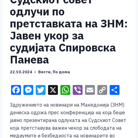
одлучи по
претставката на ЗНМ:
Јавен укор за
судијата Спировска
Панева
22.10.2024
Вести
,
По дома
F
M
T
X
W
Vi
E
C
S
a
e
wi
h
b
m
o
h
Здружението на новинари на Македонија (ЗНМ)
c
ss
tt
at
er
ai
p
ar
денеска одржа прес конференција на која беше
e
e
er
s
l
y
e
јавно презентирана одлуката на Судскиот Совет
b
n
A
Li
која претставува важен чекор за слободата на
медиумите и безбедноста на новинарите во