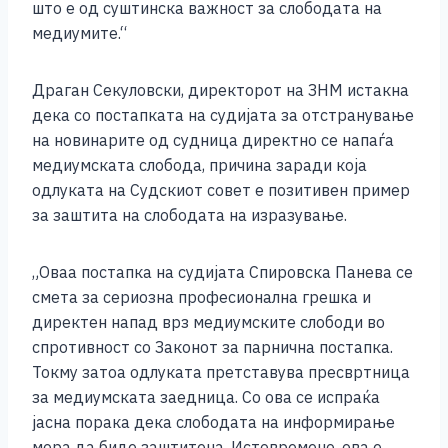
што е од суштинска важност за слободата на
медиумите.“
Драган Секуловски, директорот на ЗНМ истакна
дека со постапката на судијата за отстранување
на новинарите од судница директно се напаѓа
медиумската слобода, причина заради која
одлуката на Судскиот совет е позитивен пример
за заштита на слободата на изразување.
„Оваа постапка на судијата Спировска Панева се
смета за сериозна професионална грешка и
директен напад врз медиумските слободи во
спротивност со Законот за парнична постапка.
Токму затоа одлуката претставува пресвртница
за медиумската заедница. Со ова се испраќа
јасна порака дека слободата на информирање
мора да биде заштитена. Истовремено, ова е