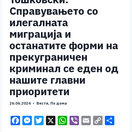
Справувањето со
илегалната
миграција и
останатите форми на
прекуграничен
криминал се еден од
нашите главни
приоритети
26.06.2024
Вести
,
По дома
F
M
T
X
W
Vi
E
C
S
a
e
wi
h
b
m
o
h