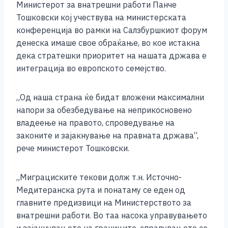
Министерот за внатрешни работи Панче
c
ss
tt
at
er
ai
p
ar
Тошковски кој учествува на министерската
e
e
er
s
l
y
e
конференција во рамки на Салзбуршкиот форум
b
n
A
Li
денеска имаше свое обраќање, во кое истакна
дека стратешки приоритет на нашата држава е
o
g
p
n
интеграција во европското семејство.
o
er
p
k
k
„Од наша страна ќе бидат вложени максимални
напори за обезбедување на неприкосновено
владеење на правото, спроведување на
законите и зајакнување на правната држава“,
рече министерот Тошковски.
„Миграциските текови долж т.н. Источно-
Медитеранска рута и понатаму се еден од
главните предизвици на Министерството за
внатрешни работи. Во таа насока управувањето