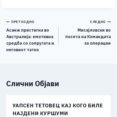
a
e
wi
h
b
m
o
h
c
ss
tt
at
er
ai
p
ar
e
e
er
s
l
y
e
Навигација
ПРЕТХОДНО
СЛЕДНО
b
n
A
Li
Асанж пристигна во
Мисајловски во
o
g
p
n
на
Австралија: емотивна
посета на Командата
o
er
p
k
напис
средба со сопругата и
за операции
k
неговиот татко
Слични Објави
УАПСЕН ТЕТОВЕЦ КАЈ КОГО БИЛЕ
НАЈДЕНИ КУРШУМИ