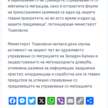
и зајакнувањето на границите, справувањето со
илегалната миграција, како и останатите форми
на прекуграничен криминал се еден од нашите
главни приоритети, но во исто време и еден од
нашите предизвици“, потенцираше министерот
Тошковски.
Министерот Тошковски нагласи дека клучна
активност на нашиот пат во одржливото
управување со миграциите на Западен Балкан е
зацврстувањето на меѓународната доверба,
зголемена размена на информации, заеднички
пристап, координација и соработка кои се главен
предуслов за успешно справување со
предизвиците на управување со миграциите.
F
M
T
X
W
Vi
E
C
S