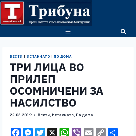
Skip
to
content
ВЕСТИ
|
ИСТАКНАТО
|
ПО ДОМА
ТРИ ЛИЦА ВО
ПРИЛЕП
ОСОМНИЧЕНИ ЗА
НАСИЛСТВО
22.08.2019
Вести
,
Истакнато
,
По дома
F
M
T
X
W
Vi
E
C
S