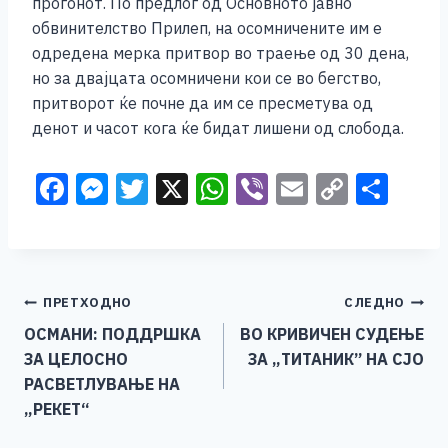
прогонот. По предлог од Основното јавно
обвинителство Прилеп, на осомничените им е
одредена мерка притвор во траење од 30 дена,
но за двајцата осомничени кои се во бегство,
притворот ќе почне да им се пресметува од
денот и часот кога ќе бидат лишени од слобода.
F
M
T
X
W
Vi
E
C
S
a
e
wi
h
b
m
o
h
c
ss
tt
at
er
ai
p
ar
e
e
er
s
l
y
e
Навигација
ПРЕТХОДНО
СЛЕДНО
b
n
A
Li
ОСМАНИ: ПОДДРШКА
ВО КРИВИЧЕН СУДЕЊЕ
o
g
p
n
на
ЗА ЦЕЛОСНО
ЗА „ТИТАНИК” НА СЈО
o
er
p
k
напис
РАСВЕТЛУВАЊЕ НА
k
„РЕКЕТ“