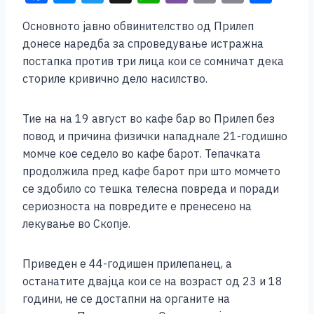
a
e
wi
h
b
m
o
h
Основното јавно обвинителство од Прилеп
c
ss
tt
at
er
ai
p
ar
донесе наредба за спроведување истражна
e
e
er
s
l
y
e
постапка против три лица кои се сомничат дека
b
n
A
Li
сториле кривично дело насилство.
o
g
p
n
Тие на на 19 август во кафе бар во Прилеп без
o
er
p
k
повод и причина физички нападнале 21-годишно
k
момче кое седело во кафе барот. Тепачката
продолжила пред кафе барот при што момчето
се здобило со тешка телесна повреда и поради
сериозноста на повредите е пренесено на
лекување во Скопје.
Приведен е 44-годишен прилепанец, а
останатите двајца кои се на возраст од 23 и 18
години, не се достапни на органите на