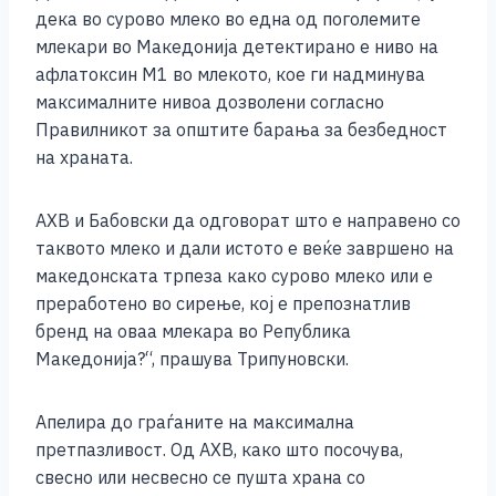
дека во сурово млеко во една од поголемите
млекари во Македонија детектирано е ниво на
афлатоксин М1 во млекото, кое ги надминува
максималните нивоа дозволени согласно
Правилникот за општите барања за безбедност
на храната.
АХВ и Бабовски да одговорат што е направено со
таквото млеко и дали истото е веќе завршено на
македонската трпеза како сурово млеко или е
преработено во сирење, кој е препознатлив
бренд на оваа млекара во Република
Македонија?“, прашува Трипуновски.
Апелира до граѓаните на максимална
претпазливост. Од АХВ, како што посочува,
свесно или несвесно се пушта храна со