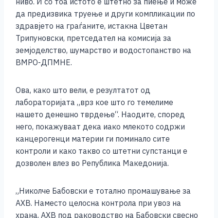
ниво. И со тоа истото е штетно за пиење и може
k
да предизвика труење и други компликации по
здравјето на граѓаните, истакна Цветан
Трипуновски, претседател на комисија за
земјоделство, шумарство и водостопанство на
ВМРО-ДПМНЕ.
Ова, како што вели, е резултатот од
лабораторијата „врз кое што го темелиме
нашето денешно тврдење“. Наодите, според
него, покажуваат дека иако млекото содржи
канцерогенци материи ги поминало сите
контроли и како такво со штетни супстанци е
дозволен влез во Република Македонија.
„Николче Бабовски е тотално промашување за
АХВ. Наместо целосна контрола при увоз на
храна, АХВ под раководство на Бабовски свесно