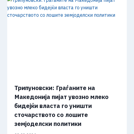
Трипуновски: Граѓаните на
Македонија пијат увозно млеко
бидејќи власта го уништи
сточарството со лошите
земјоделски политики