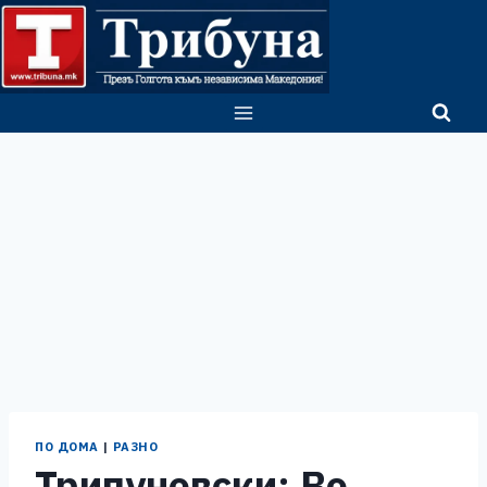
Skip
to
content
ПО ДОМА
|
РАЗНО
Трипуновски: Во