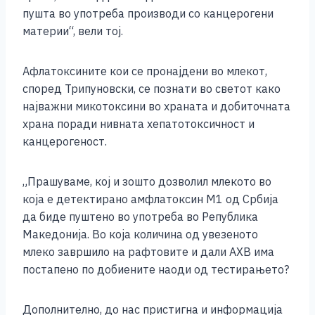
пушта во употреба производи со канцерогени
материи“, вели тој.
Афлатоксините кои се пронајдени во млекот,
според Трипуновски, се познати во светот како
најважни микотоксини во храната и добиточната
храна поради нивната хепатотоксичност и
канцерогеност.
„Прашуваме, кој и зошто дозволил млекото во
која е детектирано амфлатоксин М1 од Србија
да биде пуштено во употреба во Република
Македонија. Во која количина од увезеното
млеко завршило на рафтовите и дали АХВ има
постапено по добиените наоди од тестирањето?
Дополнително, до нас пристигна и информација