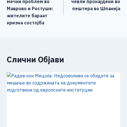
мечки проблем во
чевли пронајдени во
o
er
p
k
напис
Маврово и Ростуше:
пештера во Шпанија
k
жителите бараат
кризна состојба
Слични Објави