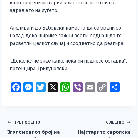
канцерогени материи кои што се штетни по
здравјето на луѓето.
Апелира и до Бабовски наместо да се брани со
напад дека шириме лажни вести, веднаш да го
расветли целиот случај и соодветно да реагира.
„Доколку не знае како, нека си поднесе оставка“,
потенцира Трипуновски.
F
M
T
X
W
Vi
E
C
S
a
e
wi
h
b
m
o
h
c
ss
tt
at
er
ai
p
ar
e
e
er
s
l
y
e
Навигација
ПРЕТХОДНО
СЛЕДНО
b
n
A
Li
Зголемениот број на
Најстарите европски
o
g
p
n
на