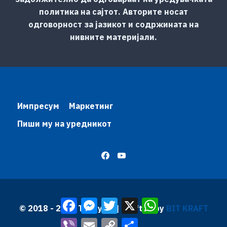
политика на сајтот. Авторите носат
одговорност за јазикот и содржината на
нивните материјали.
Импресум
Маркетинг
Пиши му на уредникот
Facebook
Messenger
Twitter
X
WhatsApp
© 2018 - 2026 Трибуна | Krafted by
BIT KRAFT
Viber
Email
Copy
Share