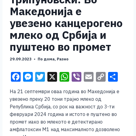
Македонија е
увезено канцерогено
млеко од Србија и
пуштено во промет
29.09.2023
По дома
,
Разно
F
M
T
X
W
Vi
E
C
S
a
e
wi
h
b
m
o
h
На 21 септември оваа година во Македонија е
c
ss
tt
at
er
ai
p
ar
увезено преку 20 тони трајно млеко од
e
e
er
s
l
y
e
Република Србија, со рок на важност до 3-ти
b
n
A
Li
февруари 2024 година и истото е пуштено во
промет иако во млекото е детектирано
o
g
p
n
амфлатоксин М1 над максималното дозволено
o
er
p
k