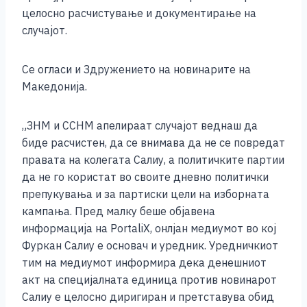
целосно расчистување и документирање на
случајот.
Се огласи и Здружението на новинарите на
Македонија.
„ЗНМ и ССНМ апелираат случајот веднаш да
биде расчистен, да се внимава да не се повредат
правата на колегата Салиу, а политичките партии
да не го користат во своите дневно политички
препукувања и за партиски цели на изборната
кампања. Пред малку беше објавена
информација на PortaliX, онлјан медиумот во кој
Фуркан Салиу е основач и уредник. Уредничкиот
тим на медиумот информира дека денешниот
акт на специјалната единица против новинарот
Салиу е целосно диригиран и претставува обид