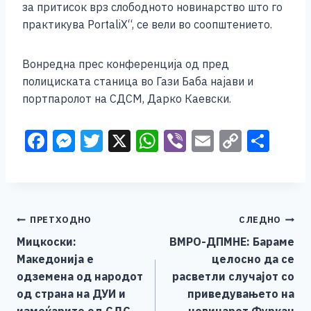
за притисок врз слободното новинарство што го
практикува PortaliX“, се вели во соопштението.
Вонредна прес конференција од пред
полициската станица во Гази Баба најави и
портпаролот на СДСМ, Дарко Каевски.
F
M
T
X
W
Vi
E
C
S
a
e
wi
h
b
m
o
h
c
ss
tt
at
er
ai
p
ar
e
e
er
s
l
y
e
Навигација
ПРЕТХОДНО
СЛЕДНО
b
n
A
Li
Мицкоски:
ВМРО-ДПМНЕ: Бараме
o
g
p
n
на
Македонија е
целосно да се
o
er
p
k
напис
одземена од народот
расветли случајот со
k
од страна на ДУИ и
приведувањето на