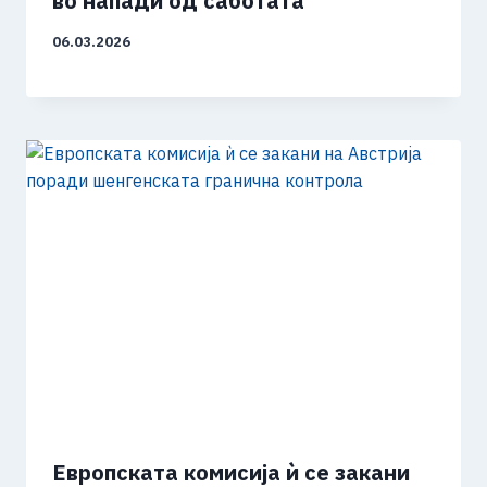
во напади од саботата
06.03.2026
Европската комисија ѝ се закани