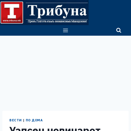
Skip
to
content
ВЕСТИ
|
ПО ДОМА
Уапсен новинарот