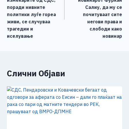
измеќарите од СДС,
новинарот Фуркан
поради нивните
Салиу, да му се
политики луѓе гореа
почитуваат сите
живи, се случуваа
негови права и
трагедии и
слободи како
иселување
новинар
Слични Објави