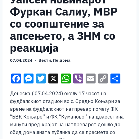
Фуркан Салиу, МВР
со соопштение за
апсењето, а ЗНМ со
реакција
07.04.2024
Вести
,
По дома
F
M
T
X
W
Vi
E
C
S
a
e
wi
h
b
m
o
h
Денеска ( 07.04.2024) околу 17 часот на
c
ss
tt
at
er
ai
p
ar
фудбалскиот стадион во с. Средно Коњари за
e
e
er
s
l
y
e
време на фудбалскиот натпревар помеѓу ФК
b
n
A
Li
“БВК Коњаре” и ФК “Куманово”, на дваесетина
минути пред крајот на натпреварот дошло до
o
g
p
n
обид домашната публика да се пресмета со
o
er
p
k