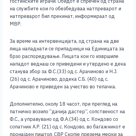
гостинските играчи. Обидот е спречен од страна
k
на службите кои го обезбедуваа натпреварот и
натпреварот бил прекинат, информираат од
МВР.
За време на интервенцијата, од страна на две
лица нападнати се припадници на Единицата за
брзо распоредување. Лицата кои го извршиле
нападот веднаш се приведени и утврдено е дека
станува збор за Ф.С.(33) од с. Арачиново и Н.Ј.
(26) од с. Арачиново, додека С.Б. (40) од с.
Арачиново е приведен за учество во тепачка.
Дополнително, околу 18 часот, при преглед на
патничко возило “дачија дастер”, сопственост на
Ф.С., а управувано од Ф.А.(34) од с. Кондово со
сопатник А.Р. (21) од с. Кондово, во багажникот е
пронајден пиштол. СВР Скопје презема мерки за