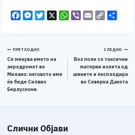
F
M
T
X
W
Vi
E
C
S
a
e
wi
h
b
m
o
h
c
ss
tt
at
er
ai
p
ar
e
e
er
s
l
y
e
Навигација
ПРЕТХОДНО
СЛЕДНО
b
n
A
Li
Се менува името на
Воз полн со токсични
o
g
p
n
на
аеродромот во
материи излета од
o
er
p
k
напис
Милано: неговото име
шините и експлодира
k
ќе биде Силвио
во Северна Дакота
Берлускони
Слични Објави