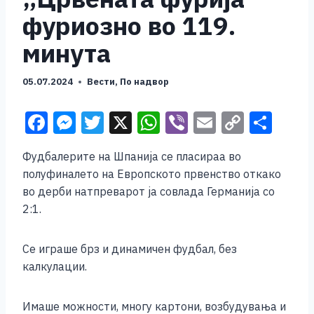
фуриозно во 119.
минута
05.07.2024
Вести
,
По надвор
F
M
T
X
W
Vi
E
C
S
a
e
wi
h
b
m
o
h
Фудбалерите на Шпанија се пласираа во
c
ss
tt
at
er
ai
p
ar
полуфиналето на Европското првенство откако
e
e
er
s
l
y
e
во дерби натпреварот ја совлада Германија со
b
n
A
Li
2:1.
o
g
p
n
Се играше брз и динамичен фудбал, без
o
er
p
k
калкулации.
k
Имаше можности, многу картони, возбудувања и