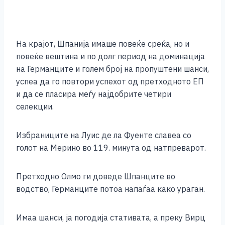
На крајот, Шпанија имаше повеќе среќа, но и
повеќе вештина и по долг период на доминација
на Германците и голем број на пропуштени шанси,
успеа да го повтори успехот од претходното ЕП
и да се пласира меѓу најдобрите четири
селекции.
Избраниците на Луис де ла Фуенте славеа со
голот на Мерино во 119. минута од натпреварот.
Претходно Олмо ги доведе Шпанците во
водство, Германците потоа напаѓаа како ураган.
Имаа шанси, ја погодија стативата, а преку Вирц