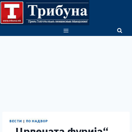
Skip
to
content
ВЕСТИ
|
ПО НАДВОР
„Црвената фурија“