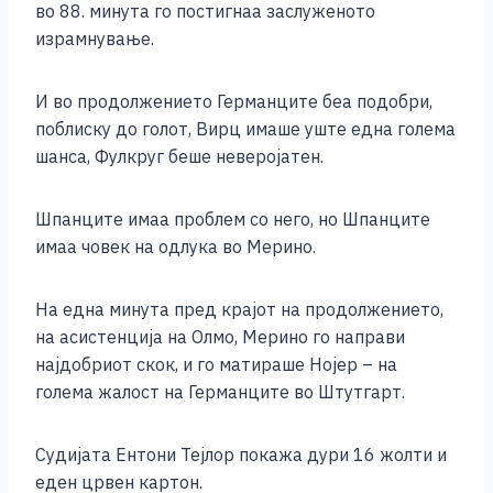
во 88. минута го постигнаа заслуженото
израмнување.
И во продолжението Германците беа подобри,
поблиску до голот, Вирц имаше уште една голема
шанса, Фулкруг беше неверојатен.
Шпанците имаа проблем со него, но Шпанците
имаа човек на одлука во Мерино.
На една минута пред крајот на продолжението,
на асистенција на Олмо, Мерино го направи
најдобриот скок, и го матираше Нојер – на
голема жалост на Германците во Штутгарт.
Судијата Ентони Тејлор покажа дури 16 жолти и
еден црвен картон.