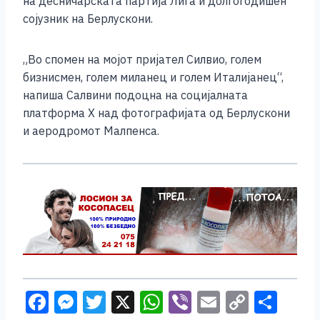
на десничарската партија Лига и долгогодишен
сојузник на Берлускони.
„Во спомен на мојот пријател Силвио, голем
бизнисмен, голем миланец и голем Италијанец“,
напиша Салвини подоцна на социјалната
платформа Х над фотографијата од Берлускони
и аеродромот Малпенса.
F
M
T
X
W
Vi
E
C
S