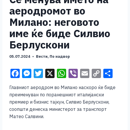
аеродромот во
Милано: неговото
име ќе биде Силвио
Берлускони
05.07.2024
Вести
,
По надвор
F
M
T
X
W
Vi
E
C
S
a
e
wi
h
b
m
o
h
Главниот аеродром во Милано наскоро ќе биде
c
ss
tt
at
er
ai
p
ar
преименуван по поранешниот италијански
e
e
er
s
l
y
e
премиер и бизнис тајкун, Силвио Берлускони,
b
n
A
Li
соопшти денеска министерот за транспорт
Матео Салвини.
o
g
p
n
o
er
p
k