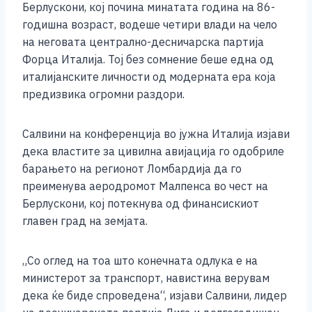
Берлускони, кој почина минатата година на 86-
k
годишна возраст, водеше четири влади на чело
на неговата централно-десничарска партија
Форца Италија. Тој без сомнение беше една од
италијанските личности од модерната ера која
предизвика огромни раздори.
Салвини на конференција во јужна Италија изјави
дека властите за цивилна авијација го одобриле
барањето на регионот Ломбардија да го
преименува аеродромот Малпенса во чест на
Берлускони, кој потекнува од финансискиот
главен град на земјата.
„Со оглед на тоа што конечната одлука е на
министерот за транспорт, навистина верувам
дека ќе биде спроведена“, изјави Салвини, лидер