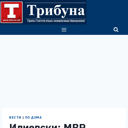
Skip
to
content
ВЕСТИ
|
ПО ДОМА
Илиевски: МВР