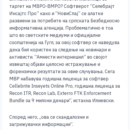
таргет на МВРО-ВМРО? Софтверот “Селебрајт
Инсајтс Про” како и “НовиСпај” се алатки
развиени за потребите на српската Безбедносно
информативна агенција. Проблематично е тоа
што во светските медиуми и официјални
соопштенија на Гугл, за овој софтвер се наведува
дека бил користен за следење на новинари и
активисти. “Амнести интернешнл” во својот
извештај објави целосно истражување и
форензички резултати за овие случувања. Сега
МВР набавува годишна лиценца за софтвер
Cellebrite Inseyets Online Pro, годишна лиценца за
Recon ITR, Recon Lab, Exterro FTK Enforcement
Bundle за 9 милони денари“, истакна Илиевски.
Според него, „ова се скандалозни и
загрижувачки информации“.