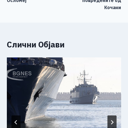
Осломеј
повредените од
Кочани
Слични Објави