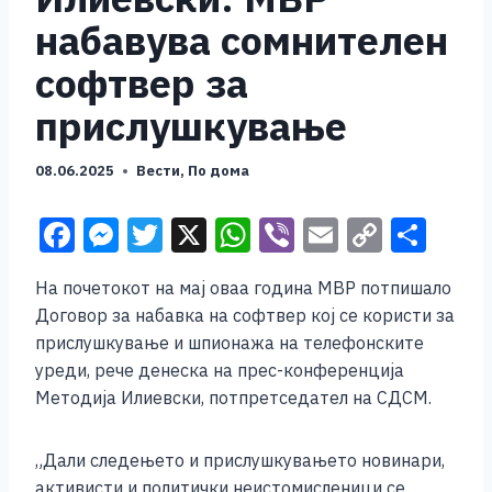
набавува сомнителен
софтвер за
прислушкување
08.06.2025
Вести
,
По дома
F
M
T
X
W
Vi
E
C
S
a
e
wi
h
b
m
o
h
На почетокот на мај оваа година МВР потпишало
c
ss
tt
at
er
ai
p
ar
Договор за набавка на софтвер кој се користи за
e
e
er
s
l
y
e
прислушкување и шпионажа на телефонските
b
n
A
Li
уреди, рече денеска на прес-конференција
Методија Илиевски, потпретседател на СДСМ.
o
g
p
n
o
er
p
k
„Дали следењето и прислушкувањето новинари,
k
активисти и политички неистомисленици се