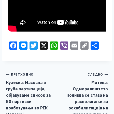
F
M
T
X
W
Vi
E
C
S
a
e
wi
h
b
m
o
h
c
ss
tt
at
er
ai
p
ar
e
e
er
s
l
y
e
Навигација
ПРЕТХОДНО
СЛЕДНО
b
n
A
Li
Кузеска: Масовна и
Митева:
o
g
p
n
на
груба партизација,
Одморалиштето
o
er
p
k
напис
објавуваме список за
Пониква се става на
k
50 партиски
располагање за
вработувања во РЕК
рехабилитација на