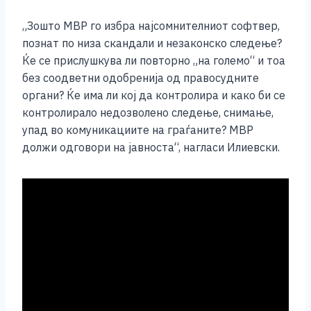
„Зошто МВР го избра најсомнителниот софтвер,
познат по низа скандали и незаконско следење?
Ќе се прислушкува ли повторно „на големо“ и тоа
без соодветни одобренија од правосудните
органи? Ќе има ли кој да контролира и како би се
контролирало недозволено следење, снимање,
упад во комуникациите на граѓаните? МВР
должи одговори на јавноста“, нагласи Илиевски.