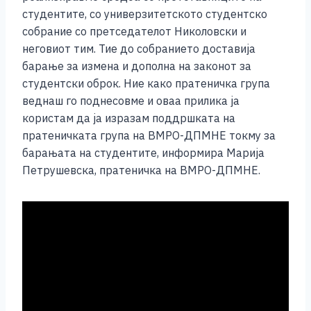
e
e
er
s
l
y
e
студентите, со универзитетското студентско
b
n
A
Li
собрание со претседателот Николовски и
неговиот тим. Тие до собранието доставија
o
g
p
n
барање за измена и дополна на законот за
o
er
p
k
студентски оброк. Ние како пратеничка група
k
веднаш го поднесовме и оваа прилика ја
користам да ја изразам поддршката на
пратеничката група на ВМРО-ДПМНЕ токму за
барањата на студентите, информира Марија
Петрушевска, пратеничка на ВМРО-ДПМНЕ.