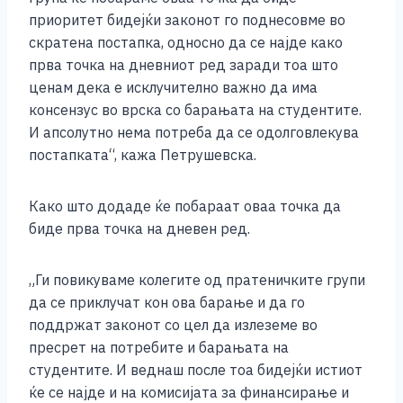
приоритет бидејќи законот го поднесовме во
скратена постапка, односно да се најде како
прва точка на дневниот ред заради тоа што
ценам дека е исклучително важно да има
консензус во врска со барањата на студентите.
И апсолутно нема потреба да се одолговлекува
постапката“, кажа Петрушевска.
Како што додаде ќе побараат оваа точка да
биде прва точка на дневен ред.
„Ги повикуваме колегите од пратеничките групи
да се приклучат кон ова барање и да го
поддржат законот со цел да излеземе во
пресрет на потребите и барањата на
студентите. И веднаш после тоа бидејќи истиот
ќе се најде и на комисијата за финансирање и