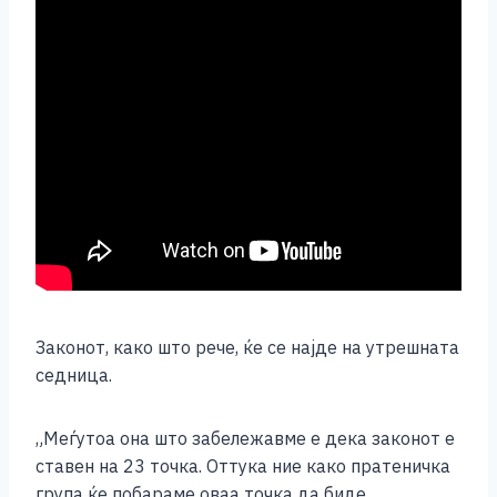
Законот, како што рече, ќе се најде на утрешната
седница.
„Меѓутоа она што забележавме е дека законот е
ставен на 23 точка. Оттука ние како пратеничка
група ќе побараме оваа точка да биде