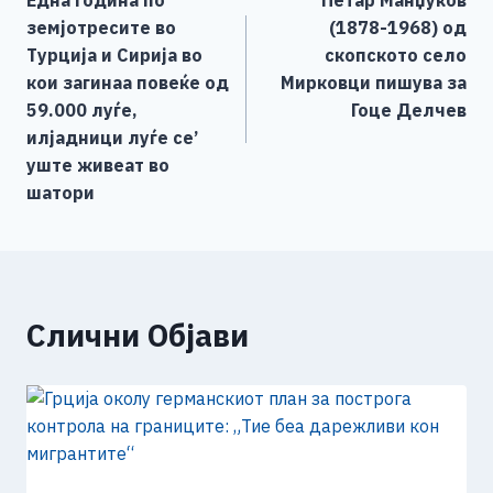
Една година по
Петар Манџуков
o
g
p
n
на
земјотресите во
(1878-1968) од
o
er
p
k
напис
Турција и Сирија во
скопското село
k
кои загинаа повеќе од
Мирковци пишува за
59.000 луѓе,
Гоце Делчев
илјадници луѓе се’
уште живеат во
шатори
Слични Објави