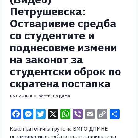
Петрушевска:
Oстваривме средба
со студентите и
поднесовме измени
на законот за
студентски оброк по
скратена постапка
06.02.2024
Вести
,
По дома
F
M
T
X
W
Vi
E
C
S
a
e
wi
h
b
m
o
h
Како пратеничка група на ВМРО-ДПМНЕ
c
ss
tt
at
er
ai
p
ar
реализиравме средба со претставниците на