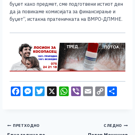
буџет како предмет, сме подготвени истиот ден
да ја повикаме комисијата за финансирање и
буџет“, истакна пратеничката на ВМРО-ДПМНЕ.
F
M
T
X
W
Vi
E
C
S
a
e
wi
h
b
m
o
h
c
ss
tt
at
er
ai
p
ar
e
e
er
s
l
y
e
Навигација
ПРЕТХОДНО
СЛЕДНО
b
n
A
Li