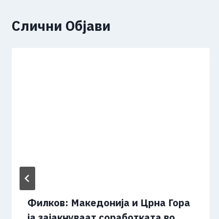
Слични Објави
Филков: Македонија и Црна Гора
ја зајакнуваат соработката во