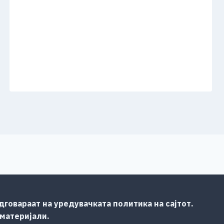
говараат на уредувачката политика на сајтот.
 материјали.