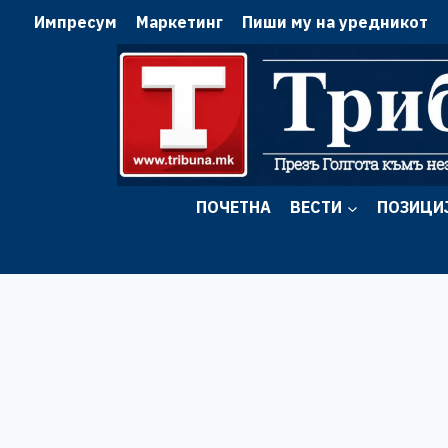
Skip
Импресум
Маркетинг
Пиши му на уредникот
to
content
ПОЧЕТНА
ВЕСТИ
ПОЗИЦИ