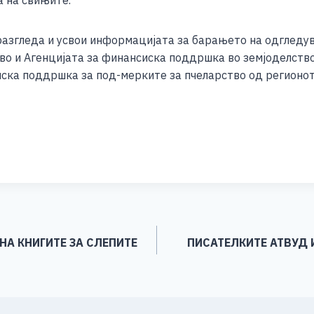
а на свињите.
разгледа и усвои информацијата за барањето на одгледув
во и Агенцијата за финансиска поддршка во земјоделство
иска поддршка за под-мерките за пчеларство од регионо
S
h
ar
e
НА КНИГИТЕ ЗА СЛЕПИТЕ
ПИСАТЕЛКИТЕ АТВУД 