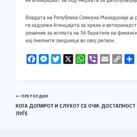
ќе аплицираат за под-мерката за депопулациј
Владата на Република Северна Македонија ја 
ги задолжи Агенцијата за храна и ветеринарст
решение за исплата на 36 баратели на финанс
кај пчелните заедници во овој регион.
F
M
T
X
W
Vi
E
C
a
e
wi
h
b
m
o
c
ss
tt
at
er
ai
p
e
e
er
s
l
y
b
n
A
Li
Навигација
ПРЕТХОДНО
o
g
p
n
КОГА ДОПИРОТ И СЛУХОТ СЕ ОЧИ: ДОСТАПНОСТ 
на
ЛУЃЕ
o
er
p
k
напис
k