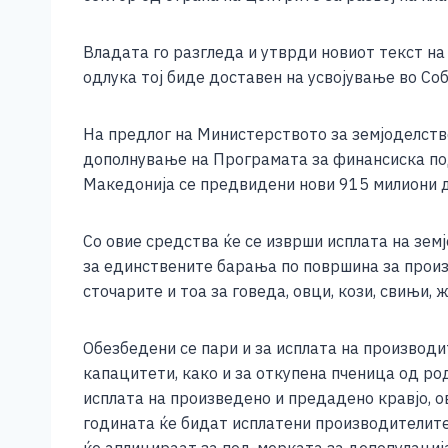
e
e
er
s
l
y
b
n
A
Li
Владата го разгледа и утврди новиот текст н
o
g
p
n
одлука тој биде доставен на усвојување во Со
o
er
p
k
На предлог на Министерството за земјоделств
k
дополнување на Програмата за финансиска под
Македонија се предвидени нови 915 милиони д
Со овие средства ќе се изврши исплата на зе
за единствените барања по површина за произв
сточарите и тоа за говеда, овци, кози, свињи, 
Обезбедени се пари и за исплата на производ
капацитети, како и за откупена пченица од р
исплата на произведено и предадено кравјо, ов
годината ќе бидат исплатени производителите 