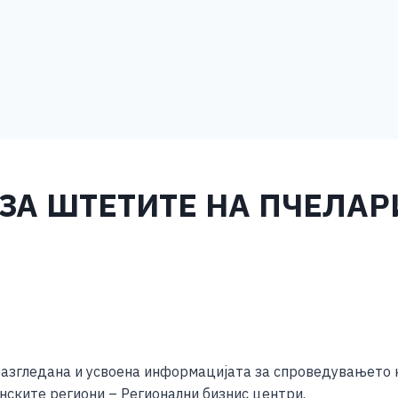
ЗА ШТЕТИТЕ НА ПЧЕЛАР
S
h
разгледана и усвоена информацијата за спроведувањето 
ar
анските региони – Регионални бизнис центри.