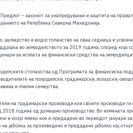
e
а Предлог – законот за унапредување и заштита на права
бранието на Република Северна Македонија.
о, шумарство и водостопанство на оваа седница е усвоен
дршка во земјоделството за 2019 година, според која со
енари за исплата на финансиски средства на земјоделци
мјоделските стопанства од Програмата за финансиска под
одителите на полјоделски, градинарски, лозарски, овошта
живина и пчелни семејства.
ители на градинарски производи кои своите производи г
од 2018 година од домашно производство. Во измената пр
чо и козјо млеко кое е предадено во периодот јануари за
на јаболка за произведено и предадено јаболко кај отку