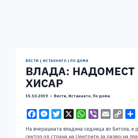
ВЕСТИ
|
ИСТАКНАТО
|
ПО ДОМА
ВЛАДА: НАДОМЕСТ 
ХИСАР
15.10.2019
Вести
,
Истакнато
,
По дома
F
M
T
X
W
Vi
E
C
a
e
wi
h
b
m
o
На вчерашната владина седница во Битола, е 
c
ss
tt
at
er
ai
p
сектор од страна на Центрите за развој на пл