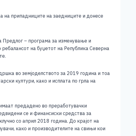
та на припадниците на заедниците и донесе
а Предлог – програма за изменување и
 ребалансот на буџетот на Република Северна
те.
дршка во земјоделството за 2019 година и тоа
рски култури, како и исплата по грла на
и имаат предадено во преработувачки
едвидени се и финансиски средства за
клучно со април 2018 година. До крајот на
пувачи, како и производителите на свињи кои