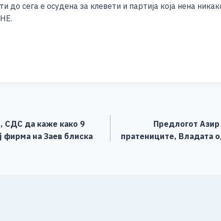
и до сега е осудена за клевети и партија која нена ника
НЕ.
S
h
ar
e
 СДС да каже како 9
Предлогот Азир 
ј фирма на Заев блиска
пратениците, Владата о