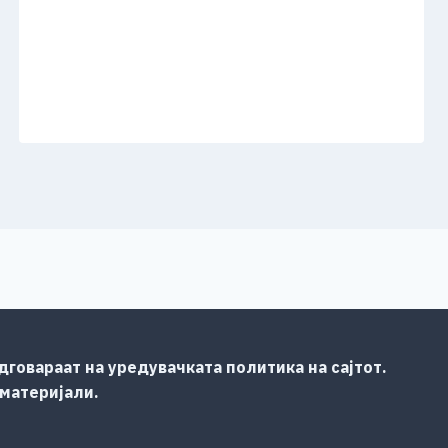
говараат на уредувачката политика на сајтот.
 материјали.