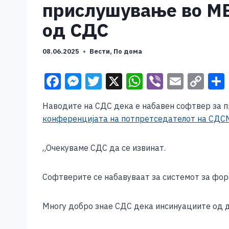
прислушување во МВ
од СДС
08.06.2025
Вести
,
По дома
F
M
T
X
W
Vi
E
C
a
e
wi
h
b
m
o
Наводите на СДС дека е набавен софтвер за 
c
ss
tt
at
er
ai
p
конференцијата на потпретседателот на СДСМ
e
e
er
s
l
y
b
n
A
Li
„Очекуваме СДС да се извинат.
o
g
p
n
o
er
p
k
Софтверите се набавуваат за системот за форе
k
Многу добро знае СДС дека инсинуациите од д