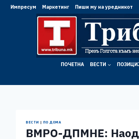
Skip
Импресум
Маркетинг
Пиши му на уредникот
to
content
ПОЧЕТНА
ВЕСТИ
ПОЗИЦИ
ВЕСТИ
|
ПО ДОМА
ВМРО-ДПМНЕ: Наодит