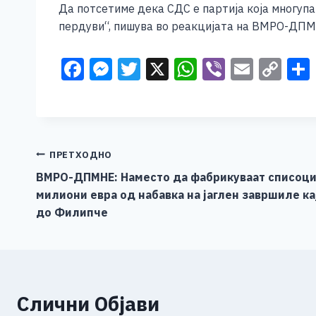
Да потсетиме дека СДС е партија која многупат
пердуви“, пишува во реакцијата на ВМРО-ДПМ
F
M
T
X
W
Vi
E
C
a
e
wi
h
b
m
o
c
ss
tt
at
er
ai
p
e
e
er
s
l
y
b
n
A
Li
Навигација
ПРЕТХОДНО
o
g
p
n
ВМРО-ДПМНЕ: Наместо да фабрикуваат списоци,
на
милиони евра од набавка на јаглен завршиле ка
o
er
p
k
напис
до Филипче
k
Слични Објави