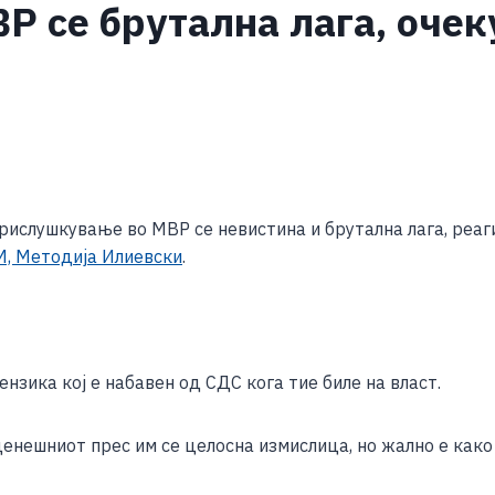
Р се брутална лага, оче
S
h
прислушкување во МВР се невистина и брутална лага, р
ar
, Методија Илиевски
.
e
нзика кој е набавен од СДС кога тие биле на власт.
енешниот прес им се целосна измислица, но жално е како