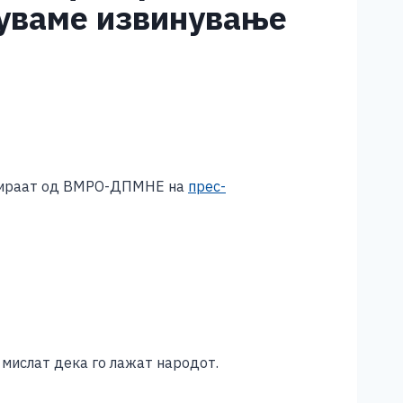
куваме извинување
еагираат од ВМРО-ДПМНЕ на
прес-
 мислат дека го лажат народот.