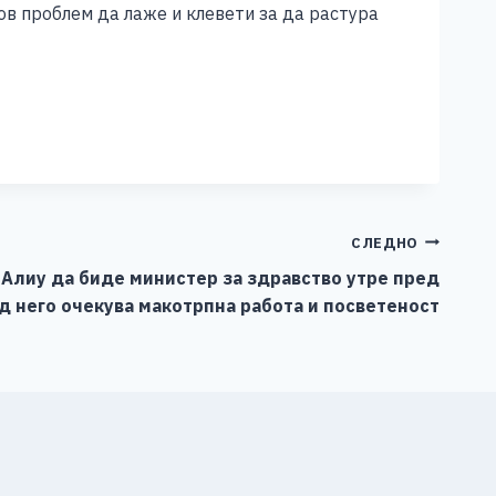
ков проблем да лаже и клевети за да растура
СЛЕДНО
Алиу да биде министер за здравство утре пред
д него очекува макотрпна работа и посветеност