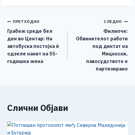
c
ss
tt
at
er
ai
p
ar
e
e
er
s
l
y
e
Навигација
ПРЕТХОДНО
СЛЕДНО
b
n
A
Li
Грабеж среде бел
Филипче:
o
g
p
n
на
ден во Центар: На
Обвинителот работи
o
er
p
k
напис
автобуска постојка ѝ
под диктат на
k
одзеле накит на 55-
Мицкоски,
годишна жена
павосудството е
партизирано
Слични Објави