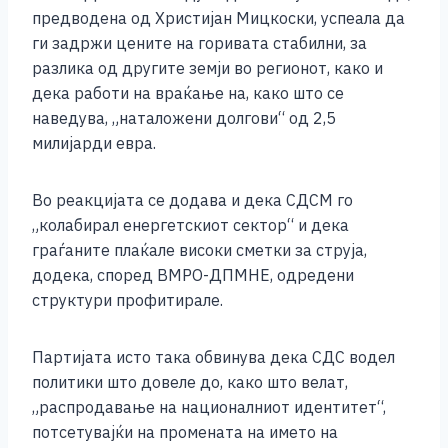
предводена од Христијан Мицкоски, успеала да
ги задржи цените на горивата стабилни, за
разлика од другите земји во регионот, како и
дека работи на враќање на, како што се
наведува, „наталожени долгови“ од 2,5
милијарди евра.
Во реакцијата се додава и дека СДСМ го
„колабирал енергетскиот сектор“ и дека
граѓаните плаќале високи сметки за струја,
додека, според ВМРО-ДПМНЕ, одредени
структури профитирале.
Партијата исто така обвинува дека СДС водел
политики што довеле до, како што велат,
„распродавање на националниот идентитет“,
потсетувајќи на промената на името на