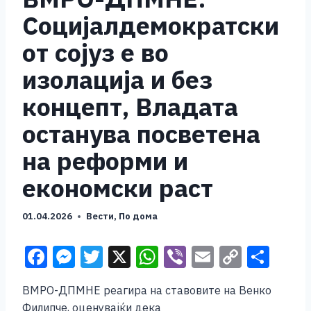
Сoцијалдемократски
от сојуз е во
изолација и без
концепт, Владата
останува посветена
на реформи и
економски раст
01.04.2026
Вести
,
По дома
F
M
T
X
W
Vi
E
C
S
a
e
wi
h
b
m
o
h
ВМРО-ДПМНЕ реагира на ставовите на Венко
c
ss
tt
at
er
ai
p
ar
Филипче, оценувајќи дека