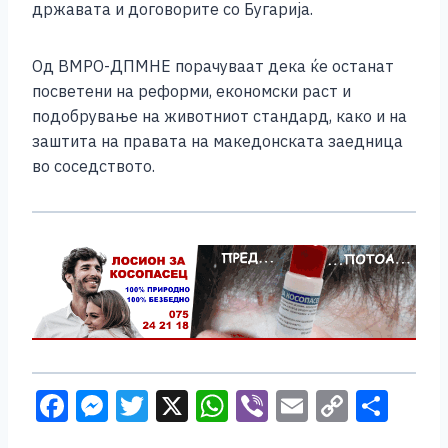
државата и договорите со Бугарија.
Од ВМРО-ДПМНЕ порачуваат дека ќе останат
посветени на реформи, економски раст и
подобрување на животниот стандард, како и на
заштита на правата на македонската заедница
во соседството.
F
M
T
X
W
Vi
E
C
S
a
e
wi
h
b
m
o
h