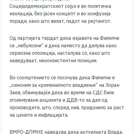
e
e
er
s
l
y
e
Социјалдемократскиот сојуз е во политичка
b
n
A
Li
изолација, без јасен концепт и во конфузија
поради, како што велат, падот на рејтингот.
o
g
p
n
o
er
p
k
Од партијата тврдат дека изјавите на Филипче
k
се „небулозни“ и дека наместо да делува како
сериозна опозиција, настапува со, како што
наведуваат, неконзистентни позиции.
Во соопштението се посочува дека Филипче е
„синоним за криминалното владеење“ на Зоран
Заев, обвинувајќи дека во време на СДС биле
зголемувани акцизите и ДДВ-то за дел од
производите, што, според нив, придонело за раст
на цените и инфлацијата.
ВМРО-ДПМНЕ наведува дека актуелната Влада,