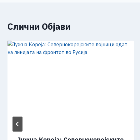
напис
k
Слични Објави
Јужна Кореја: Севернокорејските