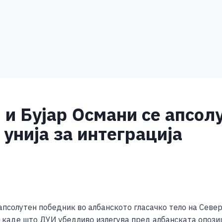
 и Бујар Османи се апсол
унија за интеграција
S
h
апсолутен победник во албанското гласачко тело на Север
ar
 каде што ДУИ убедливо излегува пред албанската опозиц