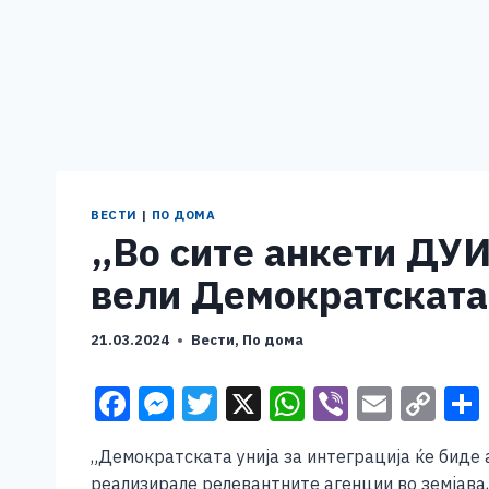
ВЕСТИ
|
ПО ДОМА
„Во сите анкети ДУИ
вели Демократската 
21.03.2024
Вести
,
По дома
F
M
T
X
W
Vi
E
C
a
e
wi
h
b
m
o
„Демократската унија за интеграција ќе биде 
c
ss
tt
at
er
ai
p
реализирале релевантните агенции во земјава,