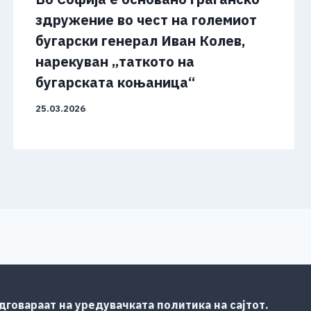
здружение во чест на големиот
бугарски генерал Иван Колев,
нарекуван „таткото на
бугарската коњаница“
25.03.2026
говараат на уредувачката политика на сајтот.