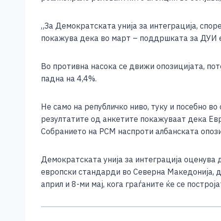
e
e
er
s
l
y
b
n
A
Li
„За Демократската унија за интеграција, спо
o
g
p
n
покажува дека во март – поддршката за ДУИ е 
o
er
p
k
Во противна насока се движи опозицијата, по
k
падна на 4,4%.
Не само на републичко ниво, туку и посебно во
резултатите од анкетите покажуваат дека Евро
Собранието на РСМ наспроти албанската опози
Демократската унија за интеграција оценува 
европски стандарди во Северна Македонија, д
април и 8-ми мај, кога граѓаните ќе се постро