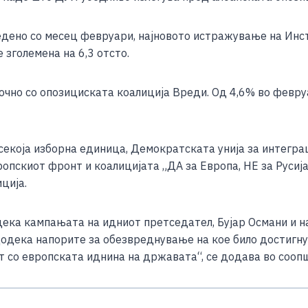
e
редено со месец февруари, најновото истражување на Ин
зголемена на 6,3 отсто.
точно со опозициската коалиција Вреди. Од 4,6% во февр
 секоја изборна единица, Демократската унија за интеграци
пскиот фронт и коалицијата „ДА за Европа, НЕ за Русија
ција.
дека кампањата на идниот претседател, Бујар Османи и н
одека напорите за обезвреднување на кое било достигну
јат со европската иднина на државата“, се додава во соо