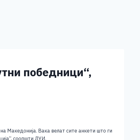
утни победници“,
на Македонија. Вака велат сите анкети што ги
ија“, соопшти ДУИ.