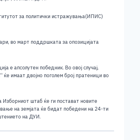
ститутот за политички истражувања(ИПИС)
уари, во март поддршката за опозицијата
ја е апсолутен победник. Во овој случај,
“ ќе имаат двојно поголем број пратеници во
а Изборниот штаб ќе ги постават новите
вање на земјата ќе бидат победени на 24-ти
пштението на ДУИ.