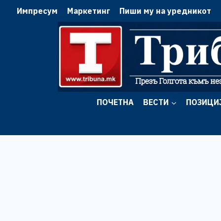
Skip
Импресум
Маркетинг
Пиши му на уредникот
to
content
ПОЧЕТНА
ВЕСТИ
ПОЗИЦИ