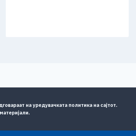
говараат на уредувачката политика на сајтот.
 материјали.