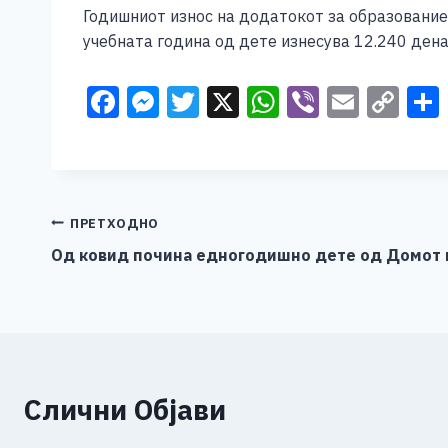
Годишниот износ на додатокот за образование 
учебната година од дете изнесува 12.240 дeна
F
M
T
X
W
Vi
E
C
a
e
wi
h
b
m
o
c
ss
tt
at
er
ai
p
e
e
er
s
l
y
b
n
A
Li
Навигација
ПРЕТХОДНО
o
g
p
n
Од ковид почина едногодишно дете од Домот 
на
o
er
p
k
напис
k
Слични Објави