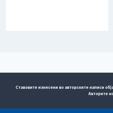
Ставовите изнесени во авторските написи обј
Авторите но