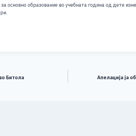
за основно образование во учебната година од дете изне
ри.
S
h
ar
e
во Битола
Апелација ја об