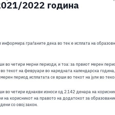
2021/2022 година
S
h
и информира граѓаните дека во тек е исплата на образов
ar
e
и во четири мерни периоди, и тоа: за првиот мерен пери
во текот на февруари во наредната календарска година, 
мерен период исплатата се врши во текот на јули во тек
ши во четири еднакви износи од 2.142 денара на корисни
ри на корисникот на правото на додатокот за образование
ени со овој закон.