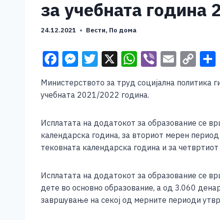
за учебната година 
24.12.2021
Вести
,
По дома
F
M
T
X
W
Vi
E
C
a
e
wi
h
b
m
o
Министерството за труд социјална политика г
c
ss
tt
at
er
ai
p
учебната 2021/2022 година.
e
e
er
s
l
y
b
n
A
Li
Исплатата на додатокот за образование се врш
o
g
p
n
календарска година, за вториот мерен период 
тековната календарска година и за четвртиот 
o
er
p
k
k
Исплатата на додатокот за образование се вр
дете во основно образование, а од 3.060 дeна
завршување на секој од мерните периоди утврд