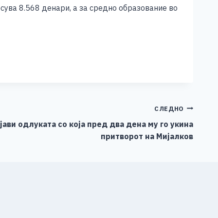
сува 8.568 денари, а за средно образование во
СЛЕДНО
јави одлуката со која пред два дена му го укина
притворот на Мијалков