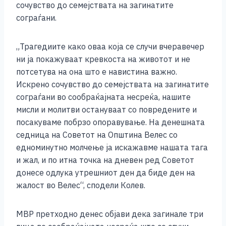
сочувство до семејствата на загинатите
k
сограѓани.
„Трагедиите како оваа која се случи вчеравечер
ни ја покажуваат кревкоста на животот и не
потсетува на она што е навистина важно.
Искрено сочувство до семејствата на загинатите
сограѓани во сообраќајната несреќа, нашите
мисли и молитви остануваат со повредените и
посакуваме побрзо опоравување. На денешната
седница на Советот на Општина Велес со
едноминутно молчење ја искажавме нашата тага
и жал, и по итна точка на дневен ред Советот
донесе одлука утрешниот ден да биде ден на
жалост во Велес“, сподели Колев.
МВР претходно денес објави дека загинале три