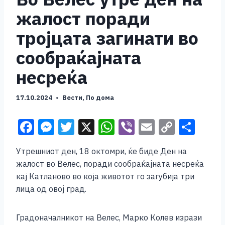
жалост поради
тројцата загинати во
сообраќајната
несреќа
17.10.2024
Вести
,
По дома
F
M
T
X
W
Vi
E
C
S
a
e
wi
h
b
m
o
h
Утрешниот ден, 18 октомри, ќе биде Ден на
c
ss
tt
at
er
ai
p
ar
жалост во Велес, поради сообраќајната несреќа
e
e
er
s
l
y
e
кај Катланово во која животот го загубија три
b
n
A
Li
лица од овој град.
o
g
p
n
Градоначалникот на Велес, Марко Колев изрази
o
er
p
k