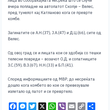
лица во сообраќајната несреќа што се случи
вчера попладне на автопатот Скопје – Велес,
пред тунелот кај Катланово кога се преврте
комбе.
Загинатите се А.Н.(37), Ј.А.(47) и Д.Ц.(66), сите од
Велес.
Од овој град се и лицата кои се здобија со тешки
телесни повреди – возачот О.Д. и сопатниците
З.С.(59), В.З.(67), Н.Н.(33) и Б.П.(41).
Според информациите од МВР, до несреќата
дошло кога комбето во кое се превезувале
излетало од патот и се превртело.
F
M
T
X
W
Vi
E
C
S