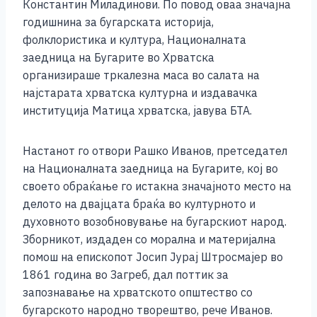
b
n
A
Li
Константин Миладинови. По повод оваа значајна
годишнина за бугарската историја,
o
g
p
n
фолклористика и култура, Националната
o
er
p
k
заедница на Бугарите во Хрватска
k
организираше тркалезна маса во салата на
најстарата хрватска културна и издавачка
институција Матица хрватска, јавува БТА.
Настанот го отвори Рашко Иванов, претседател
на Националната заедница на Бугарите, кој во
своето обраќање го истакна значајното место на
делото на двајцата браќа во културното и
духовното возобновување на бугарскиот народ.
Зборникот, издаден со морална и материјална
помош на епископот Јосип Јурај Штросмајер во
1861 година во Загреб, дал поттик за
запознавање на хрватското општество со
бугарското народно творештво, рече Иванов.