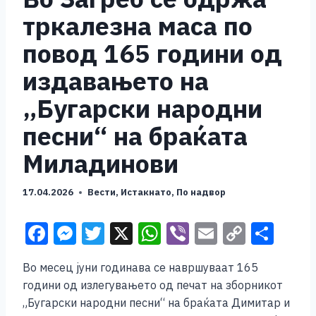
тркалезна маса по
повод 165 години од
издавањето на
„Бугарски народни
песни“ на браќата
Миладинови
17.04.2026
Вести
,
Истакнато
,
По надвор
F
M
T
X
W
Vi
E
C
S
a
e
wi
h
b
m
o
h
Во месец јуни годинава се навршуваат 165
c
ss
tt
at
er
ai
p
ar
години од излегувањето од печат на зборникот
e
e
er
s
l
y
e
„Бугарски народни песни“ на браќата Димитар и