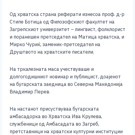
Од хрватска страна реферати изнесоа проф. д-р
Стипе Ботица од Филозофскиот факултет на
Загрепскиот универзитет – лингвист, фолклорист
и поранешен претседател на Матица хрватска, и
Мирко Чуриќ, заменик-претседател на
Друштвото на хрватските писатели.
На тркалезната маса учествуваше и
долгогодишниот новинар и публицист, доајенот
на бугарската заедница во Северна Македонија
Владимир Перев.
На настанот присуствуваа бугарската
амбасадорка во Хрватска Ива Крулева,
службеници од Амбасадата во Загреб,
претставници на хрватски културни институции