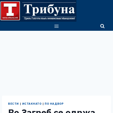
Skip
to
content
ВЕСТИ
|
ИСТАКНАТО
|
ПО НАДВОР
Во Загреб се одржа