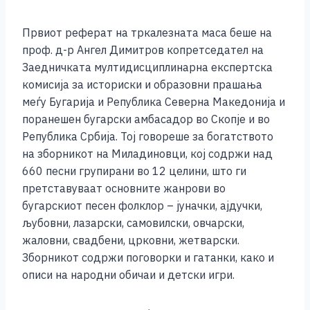
Првиот реферат на тркалезната маса беше на
проф. д-р Ангел Димитров копретседател на
Заедничката мултидисциплинарна експертска
комисија за историски и образовни прашања
меѓу Бугарија и Република Северна Македонија и
поранешен бугарски амбасадор во Скопје и во
Република Србија. Тој говореше за богатството
на зборникот на Миладиновци, кој содржи над
660 песни групирани во 12 целини, што ги
претставуваат основните жанрови во
бугарскиот песен фолклор – јуначки, ајдучки,
љубовни, лазарски, самовилски, овчарски,
жаловни, свадбени, црковни, жетварски.
Зборникот содржи поговорки и гатанки, како и
описи на народни обичаи и детски игри.