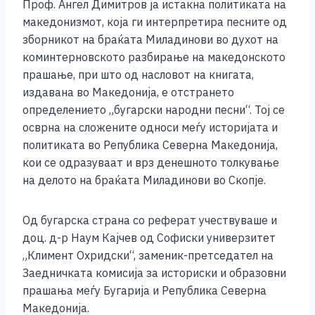
Проф. Ангел Димитров ја истакна политиката на
македонизмот, која ги интерпретира песните од
зборникот на браќата Миладинови во духот на
коминтерновското разбирање на македонското
прашање, при што од насловот на книгата,
издавана во Македонија, е отстрането
определението „бугарски народни песни“. Тој се
осврна на сложените односи меѓу историјата и
политиката во Република Северна Македонија,
кои се одразуваат и врз денешното толкување
на делото на браќата Миладинови во Скопје.
Од бугарска страна со реферат учествуваше и
доц. д-р Наум Кајчев од Софиски универзитет
„Климент Охридски“, заменик-претседател на
Заедничката комисија за историски и образовни
прашања меѓу Бугарија и Република Северна
Македонија.