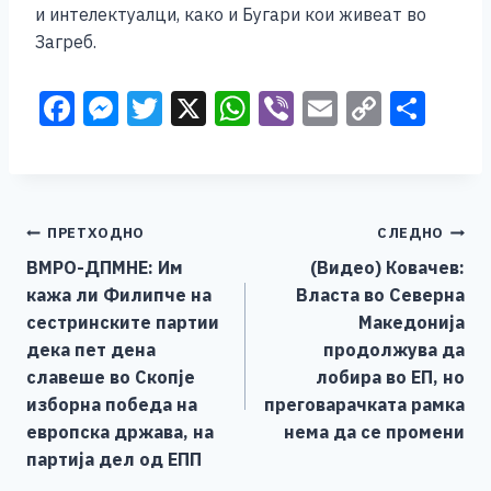
и интелектуалци, како и Бугари кои живеат во
Загреб.
F
M
T
X
W
Vi
E
C
S
a
e
wi
h
b
m
o
h
c
ss
tt
at
er
ai
p
ar
e
e
er
s
l
y
e
Навигација
ПРЕТХОДНО
СЛЕДНО
b
n
A
Li
ВМРО-ДПМНЕ: Им
(Видео) Ковачев:
o
g
p
n
на
кажа ли Филипче на
Власта во Северна
o
er
p
k
напис
сестринските партии
Македонија
k
дека пет дена
продолжува да
славеше во Скопје
лобира во ЕП, но
изборна победа на
преговарачката рамка
европска држава, на
нема да се промени
партија дел од ЕПП