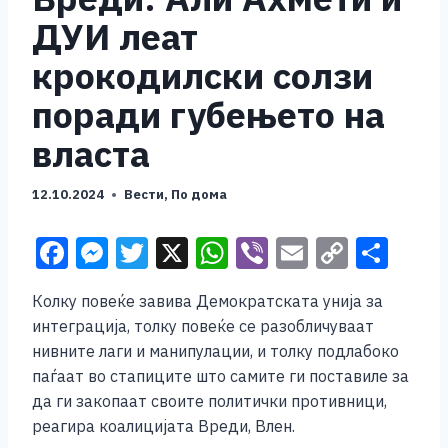
ДУИ леат
крокодилски солзи
поради губењето на
власта
12.10.2024
Вести
,
По дома
F
M
T
X
W
Vi
E
C
S
a
e
wi
h
b
m
o
h
Колку повеќе завива Демократската унија за
c
ss
tt
at
er
ai
p
ar
интеграција, толку повеќе се разобличуваат
e
e
er
s
l
y
e
нивните лаги и манипулации, и толку подлабоко
b
n
A
Li
паѓаат во стапиците што самите ги поставиле за
да ги закопаат своите политички противници,
o
g
p
n
реагира коалицијата Вреди, Влен.
o
er
p
k