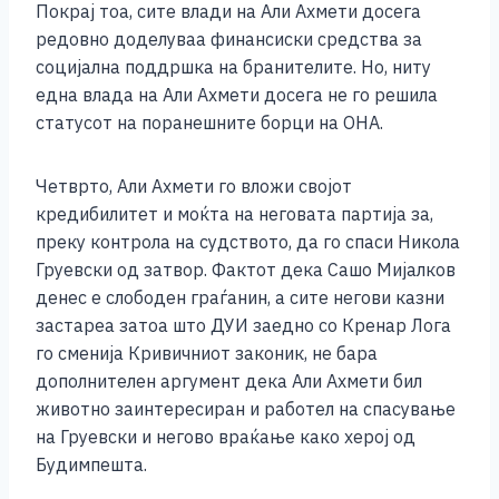
Покрај тоа, сите влади на Али Ахмети досега
редовно доделуваа финансиски средства за
социјална поддршка на бранителите. Но, ниту
една влада на Али Ахмети досега не го решила
статусот на поранешните борци на ОНА.
Четврто, Али Ахмети го вложи својот
кредибилитет и моќта на неговата партија за,
преку контрола на судството, да го спаси Никола
Груевски од затвор. Фактот дека Сашо Мијалков
денес е слободен граѓанин, а сите негови казни
застареа затоа што ДУИ заедно со Кренар Лога
го сменија Кривичниот законик, не бара
дополнителен аргумент дека Али Ахмети бил
животно заинтересиран и работел на спасување
на Груевски и негово враќање како херој од
Будимпешта.