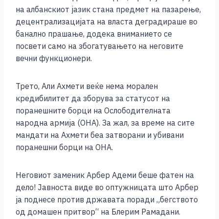
на албанскиот јазик стана предмет на пазарење,
децентрализацијата на власта деградираше во
банално прашање, додека вниманието се
посвети само на збогатувањето на неговите
вечни функционери.
Трето, Али Ахмети веќе нема морален
кредибилитет да зборува за статусот на
поранешните борци на Ослободителната
народна армија (ОНА). За жал, за време на сите
мандати на Ахмети беа затворани и убивани
поранешни борци на ОНА.
Неговиот заменик Арбер Адеми беше фатен на
дело! Јавноста виде во оптужницата што Арбер
ја поднесе против државата поради „бегството
од домашен притвор“ на Блерим Рамадани.