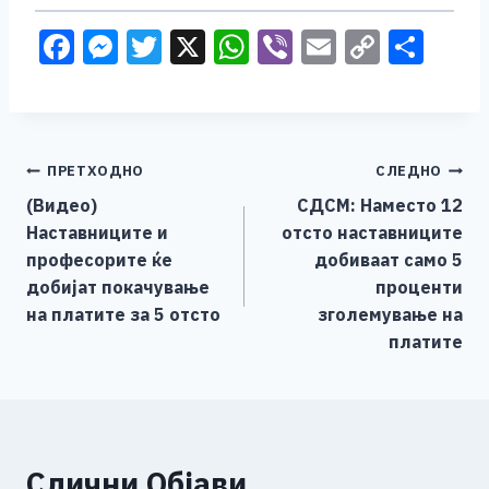
F
M
T
X
W
Vi
E
C
S
a
e
wi
h
b
m
o
h
c
ss
tt
at
er
ai
p
ar
e
e
er
s
l
y
e
Навигација
ПРЕТХОДНО
СЛЕДНО
b
n
A
Li
(Видео)
СДСМ: Наместо 12
o
g
p
n
на
Наставниците и
отсто наставниците
o
er
p
k
напис
професорите ќе
добиваат само 5
k
добијат покачување
проценти
на платите за 5 отсто
зголемување на
платите
Слични Објави