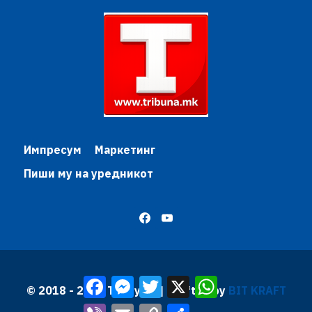
Импресум
Маркетинг
Пиши му на уредникот
Facebook
Messenger
Twitter
X
WhatsApp
© 2018 - 2026 Трибуна | Krafted by
BIT KRAFT
Viber
Email
Copy
Share