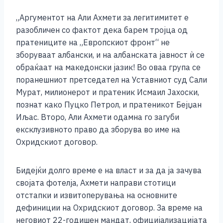
k
„Аргументот на Али Ахмети за легитимитет е
разобличен со фактот дека барем тројца од
пратениците на „Европскиот фронт“ не
зборуваат албански, и на албанската јавност ѝ се
обраќаат на македонски јазик! Во оваа група се
поранешниот претседател на Уставниот суд Сали
Мурат, милионерот и пратеник Исмаил Јахоски,
познат како Пуцко Петрол, и пратеникот Бејџан
Иљас. Второ, Али Ахмети одамна го загуби
ексклузивното право да зборува во име на
Охридскиот договор.
Бидејќи долго време е на власт и за да ја зачува
својата фотелја, Ахмети направи стотици
отстапки и извитоперувања на основните
дефиниции на Охридскиот договор. За време на
неговиот 22-годишен мандат, официјализацијата