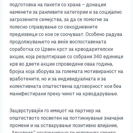
подготовка на пакети со храна – донации
наменети за ранливите категории и за социјално
загрозените семејства, за да се помогне за
полесно справување со секојдневните
предизвици со кои се соочуваат.
Особено радува
продолжувањето на веќе воспоставената
соработка со Црвен крст за крводарителски
акции, која резултираше со собрани 340 единици
крв во двете акции спроведени оваа година,
бројка која зборува за големата мотивираност на
вработените, но и за индивидуалната и за
колективната општествена одговорност кои беа
манифестирани преку чинот на крводарување.
Зацврстувајќи го имиџот на партнер на
општеството посветен на поттикнување значајни
промени и на остварување позитивно влијание,
„Алкалоид“ континуирано ги исполнува своите