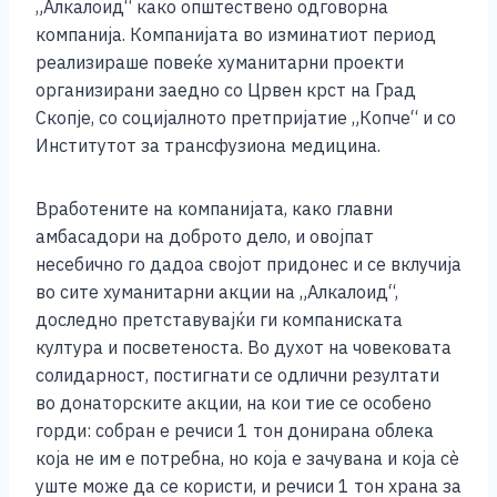
b
n
A
Li
„Алкалоид“ како општествено одговорна
компанија. Компанијата во изминатиот период
o
g
p
n
реализираше повеќе хуманитарни проекти
o
er
p
k
организирани заедно со Црвен крст на Град
k
Скопје, со социјалното претпријатие „Копче“ и со
Институтот за трансфузиона медицина.
Вработените на компанијата, како главни
амбасадори на доброто дело, и овојпат
несебично го дадоа својот придонес и се вклучија
во сите хуманитарни акции на „Алкалоид“,
доследно претставувајќи ги компаниската
култура и посветеноста. Во духот на човековата
солидарност, постигнати се одлични резултати
во донаторските акции, на кои тие се особено
горди: собран е речиси 1 тон донирана облека
која не им е потребна, но која е зачувана и која сѐ
уште може да се користи, и речиси 1 тон храна за