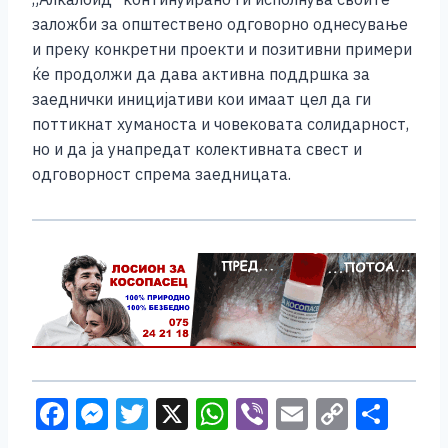
заложби за општествено одговорно однесување
и преку конкретни проекти и позитивни примери
ќе продолжи да дава активна поддршка за
заеднички иницијативи кои имаат цел да ги
поттикнат хуманоста и човековата солидарност,
но и да ја унапредат колективната свест и
одговорност спрема заедницата.
F
M
T
X
W
Vi
E
C
S
a
e
wi
h
b
m
o
h