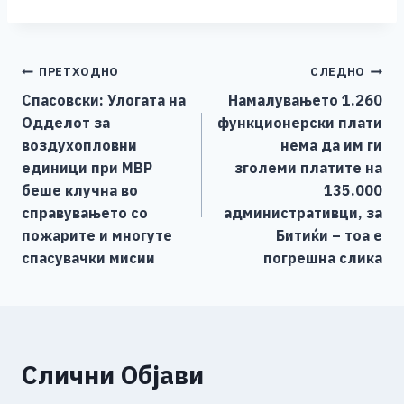
c
ss
tt
at
er
ai
p
ar
e
e
er
s
l
y
e
Навигација
ПРЕТХОДНО
СЛЕДНО
b
n
A
Li
Спасовски: Улогата на
Намалувањето 1.260
o
g
p
n
на
Одделот за
функционерски плати
o
er
p
k
напис
воздухопловни
нема да им ги
k
единици при МВР
зголеми платите на
беше клучна во
135.000
справувањето со
административци, за
пожарите и многуте
Битиќи – тоа е
спасувачки мисии
погрешна слика
Слични Објави