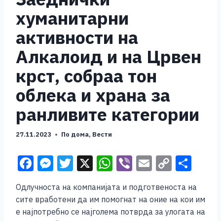
хуманитарни
активности на
Алкалоид и на Црвен
крст, собраа тон
облека и храна за
ранливите категории
27.11.2023
По дома
,
Вести
F
M
T
X
W
Vi
E
C
S
a
e
wi
h
b
m
o
h
Одлучноста на компанијата и подготвеноста на
c
ss
tt
at
er
ai
p
ar
сите вработени да им помогнат на оние на кои им
e
e
er
s
l
y
e
е најпотребно се најголема потврда за улогата на