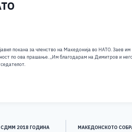
АТО
S
h
јавил покана за членство на Македонија во НАТО. Заев им
ar
ост по ова прашање. „Им благодарам на Димитров и негов
e
тседателот.
S
h
ar
e
А СДММ 2018 ГОДИНА
МАКЕДОНСКОТО СОБРА