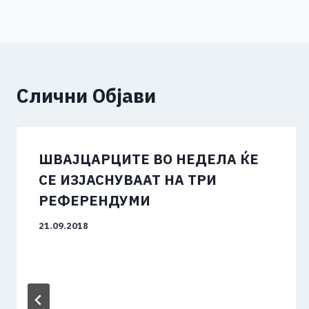
на
o
er
p
k
напис
k
Слични Објави
ШВАЈЦАРЦИТЕ ВО НЕДЕЛА ЌЕ
СЕ ИЗЈАСНУВААТ НА ТРИ
РЕФЕРЕНДУМИ
21.09.2018