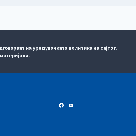
говараат на уредувачката политика на сајтот.
 материјали.