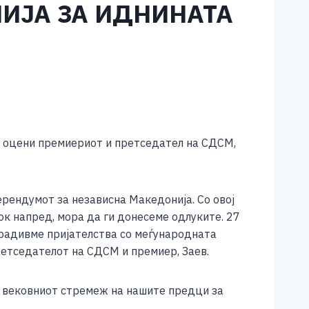
НИЈА ЗА ИДНИНАТА
, оцени премиериот и претседател на СДСМ,
рендумот за независна Македонија. Со овој
ок напред, мора да ги донесеме одлуките. 27
зградивме пријателства со меѓународната
ретседателот на СДСМ и премиер, Заев.
ва вековниот стремеж на нашите предци за