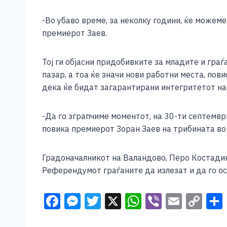
-Во убаво време, за неколку години, ќе можем
премиерот Заев.
Тој ги објасни придобивките за младите и граѓ
пазар, а тоа ќе значи нови работни места, пов
дека ќе бидат загарантирани интегритетот на
-Да го зграпчиме моментот, на 30-ти септемвр
повика премиерот Зоран Заев на трибината во
Градоначалникот на Валандово, Перо Костадин
Референдумот граѓаните да излезат и да го о
F
M
T
X
W
Vi
E
C
a
e
wi
h
b
m
o