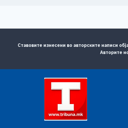
Ставовите изнесени во авторските написи обј
Авторите но