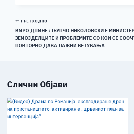
c
ss
tt
at
er
ai
p
e
e
er
s
l
y
b
n
A
Li
Навигација
ПРЕТХОДНО
o
g
p
n
ВМРО ДПМНЕ : ЉУПЧО НИКОЛОВСКИ Е МИНИСТЕР
на
ЗЕМОЈДЕЛЦИТЕ И ПРОБЛЕМИТЕ СО КОИ СЕ СООЧ
o
er
p
k
напис
ПОВТОРНО ДАВА ЛАЖНИ ВЕТУВАЊА
k
Слични Објави