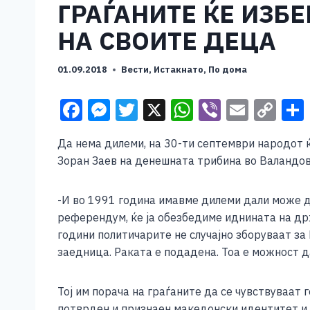
ГРАЃАНИТЕ ЌЕ ИЗБ
НА СВОИТЕ ДЕЦА
01.09.2018
Вести
,
Истакнато
,
По дома
F
M
T
X
W
Vi
E
C
a
e
wi
h
b
m
o
Да нема дилеми, на 30-ти септември народот 
c
ss
tt
at
er
ai
p
Зоран Заев на денешната трибина во Валандов
e
e
er
s
l
y
b
n
A
Li
-И во 1991 година имавме дилеми дали може д
o
g
p
n
референдум, ќе ја обезбедиме иднината на држ
години политичарите не случајно зборуваат за
o
er
p
k
заедница. Раката е подадена. Тоа е можност 
k
Тој им порача на граѓаните да се чувствуваат
потврден и признаен македонски идентитет и ј