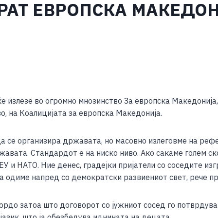
ЕРАТ ЕВРОПСКА МАКЕДО
S
h
ќе излезе во огромно мнозинство За европска Македонија
ar
о, на Коалицијата за европска Македонија.
e
а се организира државата, но масовно излеговме на рефе
авата. Стандардот е на ниско ниво. Ако сакаме голем ск
 ЕУ и НАТО. Ние денес, градејки пријатели со соседите и
да одиме напред со демократски развиениот свет, рече п
 гордо затоа што договорот со јужниот сосед го потврду
азик, што ја обезбедува иднината на децата.