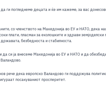
е да ги погледнеме децата и ќе им кажеме, за вас донесо
аните, со членството на Македонија во ЕУ и НАТО, дека н
исоки плати, пласман за еколошките и здрави земјоделски
 државата, безбедноста и стабилноста.
и да си ја внесеме Македонија во ЕУ и НАТО и да обезбед
 Валандово.
ов рече дека европско Валандово ги поддржува политикит
сигураат посакуваниот просперитет.
S
h