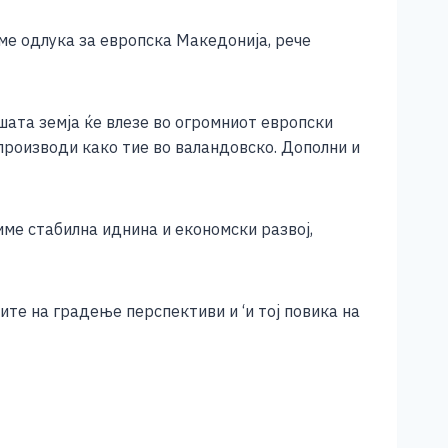
вме одлука за европска Македонија, рече
ашата земја ќе влезе во огромниот европски
 производи како тие во валандовско. Дополни и
име стабилна иднина и економски развој,
е на градење перспективи и ‘и тој повика на